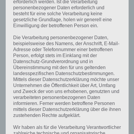
erforderlich werden. Ist die Verarbeitung
personenbezogener Daten erforderlich und
APPS
besteht für eine solche Verarbeitung keine
RAYMAN ADVENTURES: VORSCHAU
gesetzliche Grundlage, holen wir generell eine
Einwilligung der betroffenen Person ein.
AUF DAS JUMP&RUN SPIEL FÜR
ANDROID, IPHONE UND IPAD
Die Verarbeitung personenbezogener Daten,
beispielsweise des Namens, der Anschrift, E-Mail-
PAUL STELZER
-
02. OKTOBER 2015
Adresse oder Telefonnummer einer betroffenen
Person, erfolgt stets im Einklang mit der
[caption id="attachment_22795" align="alignright"
Datenschutz-Grundverordnung und in
width="150"] Rayman Adventures von
Übereinstimmung mit den für uns geltenden
Ubisoft[/caption] In Kürze wird die Spiele App Rayman
landesspezifischen Datenschutzbestimmungen.
Adventures auch in Deutschland für Android, iPhone
Mittels dieser Datenschutzerklärung möchte unser
und iPad erscheinen. Hierbei handelt…
Unternehmen die Öffentlichkeit über Art, Umfang
und Zweck der von uns erhobenen, genutzten und
verarbeiteten personenbezogenen Daten
informieren. Ferner werden betroffene Personen
mittels dieser Datenschutzerklärung über die ihnen
zustehenden Rechte aufgeklärt.
Wir haben als für die Verarbeitung Verantwortlicher
zahlreiche technische und organisatorische