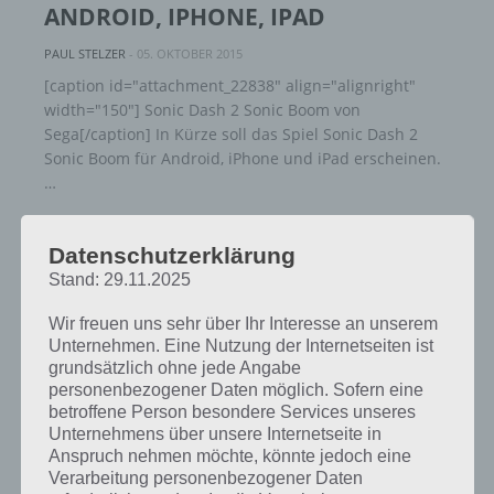
ANDROID, IPHONE, IPAD
PAUL STELZER
-
05. OKTOBER 2015
[caption id="attachment_22838" align="alignright"
width="150"] Sonic Dash 2 Sonic Boom von
Sega[/caption] In Kürze soll das Spiel Sonic Dash 2
Sonic Boom für Android, iPhone und iPad erscheinen.
…
Datenschutzerklärung
Stand: 29.11.2025
Wir freuen uns sehr über Ihr Interesse an unserem
Unternehmen. Eine Nutzung der Internetseiten ist
grundsätzlich ohne jede Angabe
personenbezogener Daten möglich. Sofern eine
betroffene Person besondere Services unseres
Unternehmens über unsere Internetseite in
Anspruch nehmen möchte, könnte jedoch eine
Verarbeitung personenbezogener Daten