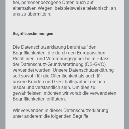
frei, personenbezogene Daten auch auf
alternativen Wegen, beispielsweise telefonisch, an
uns zu übermitteln.
Begriffsbestimmungen
Weitere Lösungen rund um Wort Kreuz
Die Datenschutzerklärung beruht auf den
Begrifflichkeiten, die durch den Europäischen
Richtlinien- und Verordnungsgeber beim Erlass
Alle weiteren Level und die entsprechenden Lösungen findest du in
der Datenschutz-Grundverordnung (DS-GVO)
der
großen Wort Kreuz Komplettlösung Übersicht
!
verwendet wurden. Unsere Datenschutzerklärung
soll sowohl für die Öffentlichkeit als auch für
unsere Kunden und Geschäftspartner einfach
lesbar und verständlich sein. Um dies zu
Auf WhatsApp teilen
Teilen auf Facebook
gewährleisten, möchten wir vorab die verwendeten
Begrifflichkeiten erläutern.
Tweet auf Twitter
Wir verwenden in dieser Datenschutzerklärung
unter anderem die folgenden Begriffe: