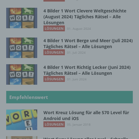
natürlichen Person zugewiesen werden.
4 Bilder 1 Wort Clevere Weltgeschichte
(August 2024) Tägliches Rätsel – Alle
Lösungen
g) Verantwortlicher oder für die Verarbeitung
LÖSUNGEN
01. August 2024
Verantwortlicher
4 Bilder 1 Wort Berge und Meer (Juli 2024)
Verantwortlicher oder für die Verarbeitung
Tägliches Rätsel – Alle Lösungen
Verantwortlicher ist die natürliche oder
LÖSUNGEN
01. Juli 2024
juristische Person, Behörde, Einrichtung
oder andere Stelle, die allein oder
4 Bilder 1 Wort Richtig Lecker (Juni 2024)
gemeinsam mit anderen über die Zwecke
Tägliches Rätsel – Alle Lösungen
und Mittel der Verarbeitung von
LÖSUNGEN
01. Juni 2024
personenbezogenen Daten entscheidet.
Sind die Zwecke und Mittel dieser
Verarbeitung durch das Unionsrecht oder
Empfehlenswert
das Recht der Mitgliedstaaten vorgegeben,
so kann der Verantwortliche
Wort Kreuz Lösung für alle 570 Level für
beziehungsweise können die bestimmten
Android und iOS
Kriterien seiner Benennung nach dem
LÖSUNGEN
05. Januar 2018
Unionsrecht oder dem Recht der
Mitgliedstaaten vorgesehen werden.