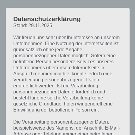
Datenschutzerklärung
Stand: 29.11.2025
Einträge anzeigen
Wir freuen uns sehr über Ihr Interesse an unserem
Suchen:
Unternehmen. Eine Nutzung der Internetseiten ist
grundsätzlich ohne jede Angabe
Kapitel
0
0
0
0
0
personenbezogener Daten möglich. Sofern eine
betroffene Person besondere Services unseres
Level
Level 301
Level 302
Level 303
Level 304
Level 305
Unternehmens über unsere Internetseite in
Anspruch nehmen möchte, könnte jedoch eine
Lösung
ELF
REH
DER
AUS
IHM
Verarbeitung personenbezogener Daten
Lösung
RUF
erforderlich werden. Ist die Verarbeitung
HER
DEM
SAU
EHE
personenbezogener Daten erforderlich und
Lösung
FREU
HERR
MÜDE
VOR
ICH
besteht für eine solche Verarbeitung keine
gesetzliche Grundlage, holen wir generell eine
Lösung
FLUR
RÄTE
RÜDE
RAU
HEIM
Einwilligung der betroffenen Person ein.
Lösung
UFER
HÄRTE
MÜDER
RAUS
HEIME
Die Verarbeitung personenbezogener Daten,
Lösung
RUFE
beispielsweise des Namens, der Anschrift, E-Mail-
HÄRTER
DÜMMER
ROSA
EICHE
Adresse oder Telefonnummer einer betroffenen