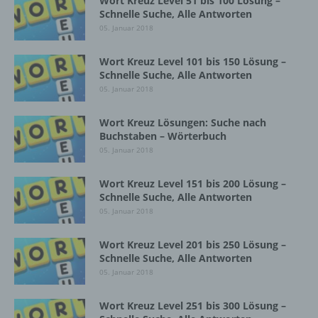
Wort Kreuz Level 51 bis 100 Lösung –
Verknüpfung, die Einschränkung, das
Schnelle Suche, Alle Antworten
Löschen oder die Vernichtung.
05. Januar 2018
Wort Kreuz Level 101 bis 150 Lösung –
d) Einschränkung der Verarbeitung
Schnelle Suche, Alle Antworten
05. Januar 2018
Einschränkung der Verarbeitung ist die
Markierung gespeicherter
Wort Kreuz Lösungen: Suche nach
personenbezogener Daten mit dem Ziel, ihre
Buchstaben – Wörterbuch
künftige Verarbeitung einzuschränken.
05. Januar 2018
Wort Kreuz Level 151 bis 200 Lösung –
e) Profiling
Schnelle Suche, Alle Antworten
05. Januar 2018
Profiling ist jede Art der automatisierten
Verarbeitung personenbezogener Daten, die
Wort Kreuz Level 201 bis 250 Lösung –
darin besteht, dass diese
Schnelle Suche, Alle Antworten
personenbezogenen Daten verwendet
05. Januar 2018
werden, um bestimmte persönliche Aspekte,
die sich auf eine natürliche Person beziehen,
Wort Kreuz Level 251 bis 300 Lösung –
zu bewerten, insbesondere, um Aspekte