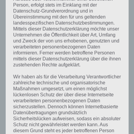
Lösung
LÄUFER
Person, erfolgt stets im Einklang mit der
VORAUS
CHEMIE
Datenschutz-Grundverordnung und in
Lösung
Übereinstimmung mit den für uns geltenden
landesspezifischen Datenschutzbestimmungen.
Mittels dieser Datenschutzerklärung möchte unser
1 bis 10 von 50 Einträgen
Zurück
Weiter
Unternehmen die Öffentlichkeit über Art, Umfang
und Zweck der von uns erhobenen, genutzten und
verarbeiteten personenbezogenen Daten
informieren. Ferner werden betroffene Personen
mittels dieser Datenschutzerklärung über die ihnen
zustehenden Rechte aufgeklärt.
Wir haben als für die Verarbeitung Verantwortlicher
zahlreiche technische und organisatorische
Maßnahmen umgesetzt, um einen möglichst
lückenlosen Schutz der über diese Internetseite
verarbeiteten personenbezogenen Daten
sicherzustellen. Dennoch können Internetbasierte
Datenübertragungen grundsätzlich
Sicherheitslücken aufweisen, sodass ein absoluter
Schutz nicht gewährleistet werden kann. Aus
diesem Grund steht es jeder betroffenen Person