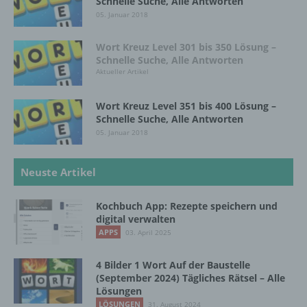
Schnelle Suche, Alle Antworten
bezüglich Arbeitsleistung, wirtschaftlicher
05. Januar 2018
Lage, Gesundheit, persönlicher Vorlieben,
Interessen, Zuverlässigkeit, Verhalten,
Wort Kreuz Level 301 bis 350 Lösung –
Aufenthaltsort oder Ortswechsel dieser
Schnelle Suche, Alle Antworten
natürlichen Person zu analysieren oder
Aktueller Artikel
vorherzusagen.
Wort Kreuz Level 351 bis 400 Lösung –
Schnelle Suche, Alle Antworten
f) Pseudonymisierung
05. Januar 2018
Pseudonymisierung ist die Verarbeitung
personenbezogener Daten in einer Weise,
Neuste Artikel
auf welche die personenbezogenen Daten
ohne Hinzuziehung zusätzlicher
Kochbuch App: Rezepte speichern und
Informationen nicht mehr einer spezifischen
digital verwalten
betroffenen Person zugeordnet werden
APPS
03. April 2025
können, sofern diese zusätzlichen
Informationen gesondert aufbewahrt werden
und technischen und organisatorischen
4 Bilder 1 Wort Auf der Baustelle
Maßnahmen unterliegen, die gewährleisten,
(September 2024) Tägliches Rätsel – Alle
Lösungen
dass die personenbezogenen Daten nicht
einer identifizierten oder identifizierbaren
LÖSUNGEN
31. August 2024