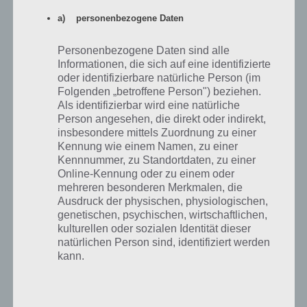
Nächster Artikel in dieser Serie
a) personenbezogene Daten
Mehr Artikel hier auf Touchportal
Personenbezogene Daten sind alle
Informationen, die sich auf eine identifizierte
oder identifizierbare natürliche Person (im
Folgenden „betroffene Person") beziehen.
Als identifizierbar wird eine natürliche
Person angesehen, die direkt oder indirekt,
insbesondere mittels Zuordnung zu einer
Kennung wie einem Namen, zu einer
Kennnummer, zu Standortdaten, zu einer
Online-Kennung oder zu einem oder
mehreren besonderen Merkmalen, die
Ausdruck der physischen, physiologischen,
genetischen, psychischen, wirtschaftlichen,
kulturellen oder sozialen Identität dieser
0
KOMMENTARE
natürlichen Person sind, identifiziert werden
kann.
b) betroffene Person