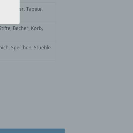
en, Bilder, Tapete,
 Stifte, Becher, Korb,
 die
pich, Speichen, Stuehle,
hren
en,
die
oder
tung.