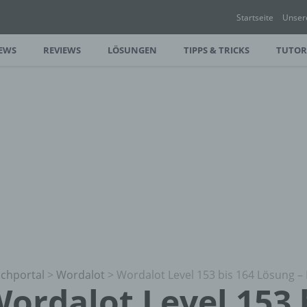
Startseite
Unser
EWS
REVIEWS
LÖSUNGEN
TIPPS & TRICKS
TUTOR
chportal
>
Wordalot
>
Wordalot Level 153 bis 164 Lösung –
ordalot Level 153 