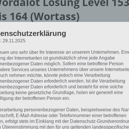
ordalot Lösung Level 15
is 164 (Wortass)
enschutzerklärung
men wir nun zur Wordalot Lösung der Level 153 bis 164
et Wortass zugeordnet. Wie bei uns üblich findest du alles 
: 29.11.2025
elle und so gehst du vor:
reuen uns sehr über Ihr Interesse an unserem Unternehmen. Ein
ng der Internetseiten ist grundsätzlich ohne jede Angabe
nenbezogener Daten möglich. Sofern eine betroffene Person
rüfe, in welchem Level du dich von Wordalot befindest (ste
dere Services unseres Unternehmens über unsere Internetseite
ittig)
uch nehmen möchte, könnte jedoch eine Verarbeitung
nenbezogener Daten erforderlich werden. Ist die Verarbeitung
nenbezogener Daten erforderlich und besteht für eine solche
chaue nun unten in der Tabelle nach dem Level. Rechts dan
beitung keine gesetzliche Grundlage, holen wir generell eine
ordalot Lösungen dieses Levels!
lligung der betroffenen Person ein.
erarbeitung personenbezogener Daten, beispielsweise des Na
kann immer sein, dass gewisse Lösungen nicht mehr korre
nschrift, E-Mail-Adresse oder Telefonnummer einer betroffenen
lende Wörter findest, teile das einfach in den Kommentar
n, erfolgt stets im Einklang mit der Datenschutz-Grundverordnu
n Übereinstimmung mit den für uns geltenden landesspezifisch