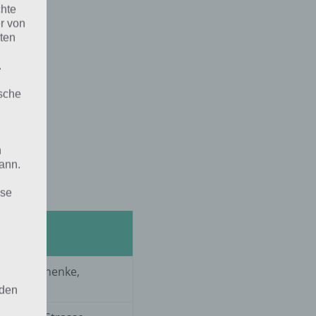
chte
r von
ten
.
ische
n
ann.
ise
zen, Geschenke,
 den