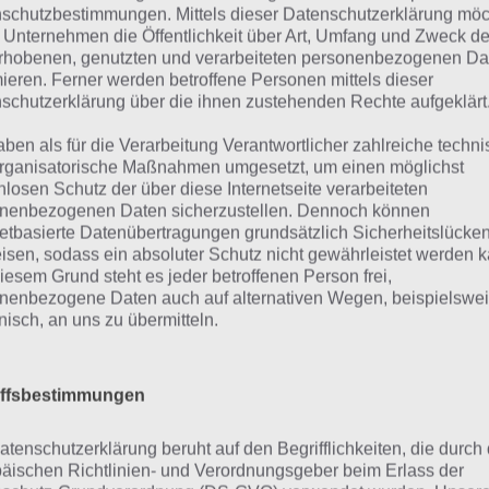
schutzbestimmungen. Mittels dieser Datenschutzerklärung mö
 Unternehmen die Öffentlichkeit über Art, Umfang und Zweck de
rhobenen, genutzten und verarbeiteten personenbezogenen Da
mieren. Ferner werden betroffene Personen mittels dieser
schutzerklärung über die ihnen zustehenden Rechte aufgeklärt
aben als für die Verarbeitung Verantwortlicher zahlreiche techn
rganisatorische Maßnahmen umgesetzt, um einen möglichst
nlosen Schutz der über diese Internetseite verarbeiteten
nenbezogenen Daten sicherzustellen. Dennoch können
netbasierte Datenübertragungen grundsätzlich Sicherheitslücke
isen, sodass ein absoluter Schutz nicht gewährleistet werden k
iesem Grund steht es jeder betroffenen Person frei,
nenbezogene Daten auch auf alternativen Wegen, beispielswe
onisch, an uns zu übermitteln.
ordalot
Wordalot Lösung
vel
iffsbestimmungen
Dach, Becher, Zaun, Kuchen, Bogenfenster, Ker
vel 153
Haustuer, Band, heute, Busch
atenschutzerklärung beruht auf den Begrifflichkeiten, die durch
äischen Richtlinien- und Verordnungsgeber beim Erlass der