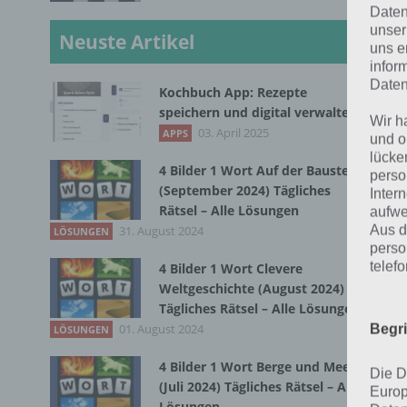
Daten
unser
Neuste Artikel
uns e
infor
Daten
Kochbuch App: Rezepte
speichern und digital verwalten
Wir h
03. April 2025
APPS
und o
lücke
4 Bilder 1 Wort Auf der Baustelle
perso
(September 2024) Tägliches
Inter
Rätsel – Alle Lösungen
aufwe
Aus d
31. August 2024
LÖSUNGEN
perso
telef
4 Bilder 1 Wort Clevere
Weltgeschichte (August 2024)
W
Tägliches Rätsel – Alle Lösungen
Le
01. August 2024
Begr
LÖSUNGEN
Le
4 Bilder 1 Wort Berge und Meer
Die D
(Juli 2024) Tägliches Rätsel – Alle
Europ
Lösungen