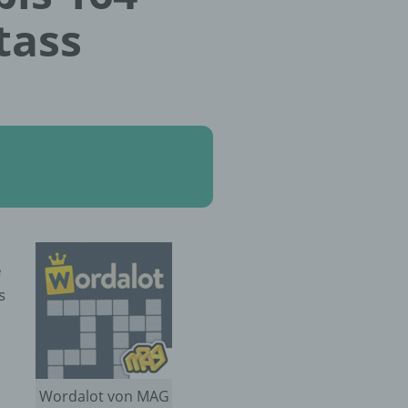
tass
e
s
Wordalot von MAG