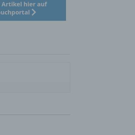
Artikel hier auf
uchportal
er
ung
hen,
ng,
essen,
ser