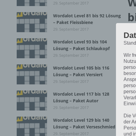
W
29. September 2017
b
Wordalot Level 81 bis 92 Lösung
– Paket Fleissbiene
29. September 2017
Dat
Kom
Wordalot Level 93 bis 104
Pak
Stand
Lösung – Paket Schlaukopf
Tab
Wir f
29. September 2017
Nutzu
perso
Wordalot Level 105 bis 116
P
beson
Lösung – Paket Versiert
m
Anspr
29. September 2017
perso
perso
S
Wordalot Level 117 bis 128
Verar
W
Lösung – Paket Autor
Einwi
29. September 2017
Die V
Es 
Wordalot Level 129 bis 140
der A
feh
Lösung – Paket Verseschmied
Perso
29. September 2017
und i