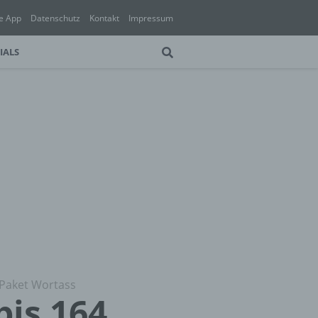
e App
Datenschutz
Kontakt
Impressum
IALS
 Paket Wortass
bis 164