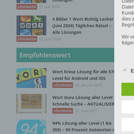
Daten
Le
01. Juli 2024
Daten
LÖSUNGEN
Kunde
4 Bilder 1 Wort Richtig Lecker
dies 
Le
Begrif
(Juni 2024) Tägliches Rätsel –
Alle Lösungen
Wir v
01. Juni 2024
Le
LÖSUNGEN
folge
Empfehlenswert
Le
E
Wort Kreuz Lösung für alle 570
Le
Level für Android und iOS
05. Januar 2018
LÖSUNGEN
Le
Wort Guru Lösung aller Level –
Schnelle Suche – AKTUALISIERT
Le
21. Mai 2017
LÖSUNGEN
94% Lösung aller Level (1 bis
Le
359) – 94 Prozent Antworten mit