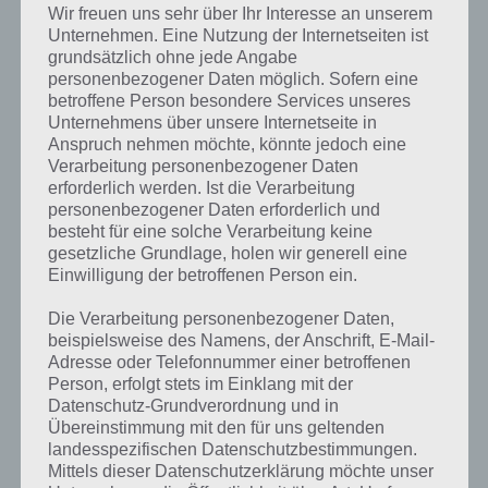
Wir freuen uns sehr über Ihr Interesse an unserem
Unternehmen. Eine Nutzung der Internetseiten ist
grundsätzlich ohne jede Angabe
Wordalot
Wordalot Lösung
personenbezogener Daten möglich. Sofern eine
Level
betroffene Person besondere Services unseres
Unternehmens über unsere Internetseite in
Dampf, Ziffernblatt, Monitor, Muenzen, Stifte, Bart,
Level 141
Anspruch nehmen möchte, könnte jedoch eine
Geld
Verarbeitung personenbezogener Daten
erforderlich werden. Ist die Verarbeitung
Level 142
Motorhaube, Strasse, Ruder, Kanu, Fahrrad, Huegel
personenbezogener Daten erforderlich und
besteht für eine solche Verarbeitung keine
Bogen, Verstaerker, Punk, Sonne, Wald, Musikfans,
Level 143
gesetzliche Grundlage, holen wir generell eine
Festival, Buehne, Rasen
Einwilligung der betroffenen Person ein.
Anzeige, Professor, Kaninchen, Laborkittel, Zaehne,
Level 144
Schock, Tasche
Die Verarbeitung personenbezogener Daten,
beispielsweise des Namens, der Anschrift, E-Mail-
Blaetter, Panda, Affe, Blattwerk, Baumstamm,
Adresse oder Telefonnummer einer betroffenen
Level 145
Asphalt, Pinguin, Zoobus. Zebra
Person, erfolgt stets im Einklang mit der
Datenschutz-Grundverordnung und in
Boot, Helm, Gelbeflagge, Pier, Stern, Umhang, Schiff,
Übereinstimmung mit den für uns geltenden
Level 146
Bullauge, Wolken, Ozean
landesspezifischen Datenschutzbestimmungen.
Mittels dieser Datenschutzerklärung möchte unser
Fisch, Luftballon, Katze, Auto, Scheren, Haarband,