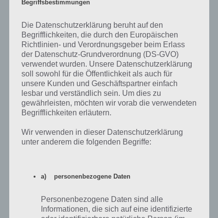
Begriffsbestimmungen
Auf WhatsApp teilen
Teilen auf Facebook
Die Datenschutzerklärung beruht auf den
Begrifflichkeiten, die durch den Europäischen
Tweet auf Twitter
Richtlinien- und Verordnungsgeber beim Erlass
der Datenschutz-Grundverordnung (DS-GVO)
verwendet wurden. Unsere Datenschutzerklärung
soll sowohl für die Öffentlichkeit als auch für
Nächster Artikel in dieser Serie
unsere Kunden und Geschäftspartner einfach
lesbar und verständlich sein. Um dies zu
gewährleisten, möchten wir vorab die verwendeten
Mehr Artikel hier auf Touchportal
Begrifflichkeiten erläutern.
Wir verwenden in dieser Datenschutzerklärung
unter anderem die folgenden Begriffe:
a) personenbezogene Daten
Personenbezogene Daten sind alle
Informationen, die sich auf eine identifizierte