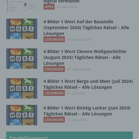
digital verwalten
APPS
03. April 2025
f) Pseudonymisierung
4 Bilder 1 Wort Auf der Baustelle
(September 2024) Tägliches Rätsel – Alle
Lösungen
Pseudonymisierung ist die Verarbeitung
LÖSUNGEN
31. August 2024
personenbezogener Daten in einer Weise,
auf welche die personenbezogenen Daten
4 Bilder 1 Wort Clevere Weltgeschichte
ohne Hinzuziehung zusätzlicher
(August 2024) Tägliches Rätsel – Alle
Informationen nicht mehr einer spezifischen
Lösungen
betroffenen Person zugeordnet werden
LÖSUNGEN
01. August 2024
können, sofern diese zusätzlichen
Informationen gesondert aufbewahrt werden
4 Bilder 1 Wort Berge und Meer (Juli 2024)
und technischen und organisatorischen
Tägliches Rätsel – Alle Lösungen
Maßnahmen unterliegen, die gewährleisten,
LÖSUNGEN
01. Juli 2024
dass die personenbezogenen Daten nicht
einer identifizierten oder identifizierbaren
4 Bilder 1 Wort Richtig Lecker (Juni 2024)
natürlichen Person zugewiesen werden.
Tägliches Rätsel – Alle Lösungen
LÖSUNGEN
01. Juni 2024
g) Verantwortlicher oder für die Verarbeitung
Verantwortlicher
Empfehlenswert