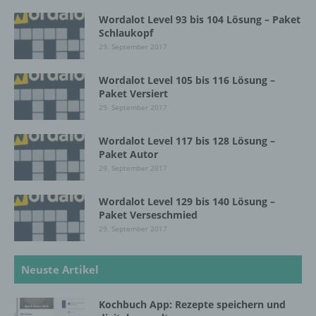
Wordalot Level 93 bis 104 Lösung – Paket
Einschränkung der Verarbeitung ist die
Schlaukopf
Markierung gespeicherter
29. September 2017
personenbezogener Daten mit dem Ziel, ihre
künftige Verarbeitung einzuschränken.
Wordalot Level 105 bis 116 Lösung –
Paket Versiert
29. September 2017
e) Profiling
Wordalot Level 117 bis 128 Lösung –
Profiling ist jede Art der automatisierten
Paket Autor
Verarbeitung personenbezogener Daten, die
29. September 2017
darin besteht, dass diese
personenbezogenen Daten verwendet
Wordalot Level 129 bis 140 Lösung –
werden, um bestimmte persönliche Aspekte,
Paket Verseschmied
die sich auf eine natürliche Person beziehen,
29. September 2017
zu bewerten, insbesondere, um Aspekte
bezüglich Arbeitsleistung, wirtschaftlicher
Lage, Gesundheit, persönlicher Vorlieben,
Neuste Artikel
Interessen, Zuverlässigkeit, Verhalten,
Aufenthaltsort oder Ortswechsel dieser
natürlichen Person zu analysieren oder
Kochbuch App: Rezepte speichern und
vorherzusagen.