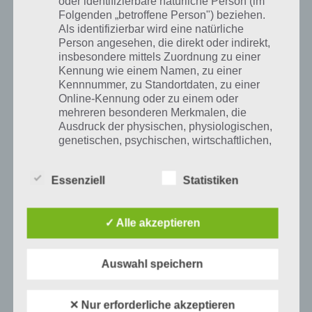
oder identifizierbare natürliche Person (im
Folgenden „betroffene Person") beziehen.
Als identifizierbar wird eine natürliche
0
KOMMENTARE
Person angesehen, die direkt oder indirekt,
insbesondere mittels Zuordnung zu einer
Kennung wie einem Namen, zu einer
Kennnummer, zu Standortdaten, zu einer
Online-Kennung oder zu einem oder
mehreren besonderen Merkmalen, die
Ausdruck der physischen, physiologischen,
VORIGER ARTIKEL
NÄCHSTER ARTIKEL
genetischen, psychischen, wirtschaftlichen,
Wordalot Level
Wordalot Level
kulturellen oder sozialen Identität dieser
129 bis 140
153 bis 164
natürlichen Person sind, identifiziert werden
Lösung – Paket
Lösung – Paket
Essenziell
Statistiken
kann.
Verseschmied
Wortass
✓ Alle akzeptieren
b) betroffene Person
Wordalot Lösungen für alle Level
Betroffene Person ist jede identifizierte oder
Auswahl speichern
identifizierbare natürliche Person, deren
Wordalot Level 21 bis 32 Lösung – Paket
personenbezogene Daten von dem für die
Amateur
Verarbeitung Verantwortlichen verarbeitet
✕ Nur erforderliche akzeptieren
29. September 2017