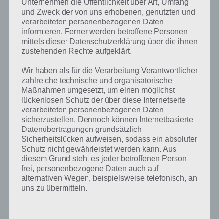
Unternehmen die Öffentlichkeit über Art, Umfang
Level 147
Filzstift, Sonne, zwei
und Zweck der von uns erhobenen, genutzten und
verarbeiteten personenbezogenen Daten
Schlucht, Bart, Maske, Zylinder, Stoeckel, Tentakel,
Level 148
informieren. Ferner werden betroffene Personen
Beine, Flammen, Umhang
mittels dieser Datenschutzerklärung über die ihnen
zustehenden Rechte aufgeklärt.
Gabel, Salat, Sosse, Weinglas, Teller, gefaltet, Brot,
Level 149
Loeffel, Schuessel, Tomate, Messer
Wir haben als für die Verarbeitung Verantwortlicher
zahlreiche technische und organisatorische
Augen, Fluss, Herz, Hintergrund, Wuerfel, Aussicht.
Level 150
Maßnahmen umgesetzt, um einen möglichst
Naht, sitzend, Baeume, Narbe
lückenlosen Schutz der über diese Internetseite
Boxhandschuh, Sohle, Rucksack, Gurt. Apfel, Stein,
verarbeiteten personenbezogenen Daten
Level 151
Handtuch, Uhr
sicherzustellen. Dennoch können Internetbasierte
Datenübertragungen grundsätzlich
schauen, treffen, Ziegelmauer, sitzen, Schwanz,
Sicherheitslücken aufweisen, sodass ein absoluter
Level 152
Fugen, Katzen, stehen, Ohren
Schutz nicht gewährleistet werden kann. Aus
diesem Grund steht es jeder betroffenen Person
frei, personenbezogene Daten auch auf
alternativen Wegen, beispielsweise telefonisch, an
Zurück zur
Wordalot Lösungen Übersicht
!
uns zu übermitteln.