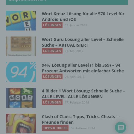
Verantwortlicher oder für die Verarbeitung
Wort Kreuz Lösung für alle 570 Level für
Verantwortlicher ist die natürliche oder
Android und iOS
juristische Person, Behörde, Einrichtung
LÖSUNGEN
05. Januar 2018
oder andere Stelle, die allein oder
gemeinsam mit anderen über die Zwecke
Wort Guru Lösung aller Level – Schnelle
und Mittel der Verarbeitung von
Suche – AKTUALISIERT
personenbezogenen Daten entscheidet.
LÖSUNGEN
21. Mai 2017
Sind die Zwecke und Mittel dieser
Verarbeitung durch das Unionsrecht oder
das Recht der Mitgliedstaaten vorgegeben,
94% Lösung aller Level (1 bis 359) – 94
so kann der Verantwortliche
Prozent Antworten mit einfacher Suche
beziehungsweise können die bestimmten
LÖSUNGEN
09. April 2015
Kriterien seiner Benennung nach dem
Unionsrecht oder dem Recht der
4 Bilder 1 Wort Lösung: Schnelle Suche –
Mitgliedstaaten vorgesehen werden.
ALLE LEVEL, ALLE LÖSUNGEN
LÖSUNGEN
17. Februar 2015
h) Auftragsverarbeiter
Clash of Clans: Tipps, Tricks, Cheats –
Freunde finden
TIPPS & TRICKS
06. Februar 2014
Auftragsverarbeiter ist eine natürliche oder