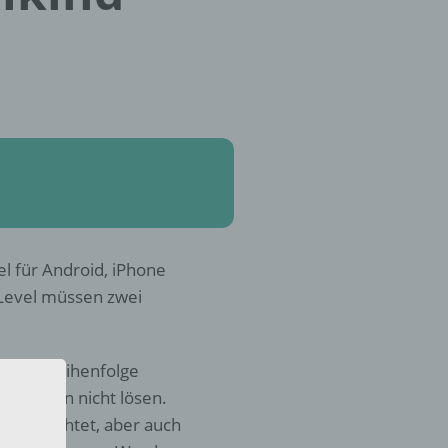
l für Android, iPhone
 Level müssen zwei
h die Reihenfolge
Umständen nicht lösen.
lge geachtet, aber auch