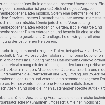
 kann bei jedem anders sein, sodass ihr auch die andere 
reuen uns sehr über Ihr Interesse an unserem Unternehmen. Ein
demy Lösung versuchen solltet.
ng der Internetseiten ist grundsätzlich ohne jede Angabe
nenbezogener Daten möglich. Sofern eine betroffene Person
dere Services unseres Unternehmens über unsere Internetseite
ösung zum Level Pack Kle
uch nehmen möchte, könnte jedoch eine Verarbeitung
nenbezogener Daten erforderlich werden. Ist die Verarbeitung
nenbezogener Daten erforderlich und besteht für eine solche
ord Academy
beitung keine gesetzliche Grundlage, holen wir generell eine
lligung der betroffenen Person ein.
r nun die Lösung zum Level Pack Kleinkind in der App Wo
erarbeitung personenbezogener Daten, beispielsweise des Na
nschrift, E-Mail-Adresse oder Telefonnummer einer betroffenen
henfolge der Antworten sollte dabei bei jedem Spieler gleich
n, erfolgt stets im Einklang mit der Datenschutz-Grundverordnu
st du alle ## Level durchgehen. Alle Lösungen zu Word 
n Übereinstimmung mit den für uns geltenden landesspezifisch
ER
.
schutzbestimmungen. Mittels dieser Datenschutzerklärung mö
 Unternehmen die Öffentlichkeit über Art, Umfang und Zweck de
rhobenen, genutzten und verarbeiteten personenbezogenen Da
mieren. Ferner werden betroffene Personen mittels dieser
schutzerklärung über die ihnen zustehenden Rechte aufgeklärt
aben als für die Verarbeitung Verantwortlicher zahlreiche techn
rganisatorische Maßnahmen umgesetzt, um einen möglichst