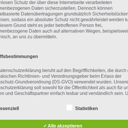
nlosen Schutz der über diese Internetseite verarbeiteten
nenbezogenen Daten sicherzustellen. Dennoch können
netbasierte Datenübertragungen grundsätzlich Sicherheitslücke
isen, sodass ein absoluter Schutz nicht gewährleistet werden k
iesem Grund steht es jeder betroffenen Person frei,
nenbezogene Daten auch auf alternativen Wegen, beispielswe
onisch, an uns zu übermitteln.
iffsbestimmungen
Einträge anzeigen
Suchen:
atenschutzerklärung beruht auf den Begrifflichkeiten, die durch
vel Pack
Level
Lösung
äischen Richtlinien- und Verordnungsgeber beim Erlass der
schutz-Grundverordnung (DS-GVO) verwendet wurden. Unser
einkind
1
Wal, De
schutzerklärung soll sowohl für die Öffentlichkeit als auch für u
n und Geschäftspartner einfach lesbar und verständlich sein.
einkind
2
Konto, 
zu gewährleisten, möchten wir vorab die verwendeten
flichkeiten erläutern.
einkind
3
Buch, S
ssenziell
Statistiken
erwenden in dieser Datenschutzerklärung unter anderem die
einkind
4
Arm, Fi
nden Begriffe:
✓ Alle akzeptieren