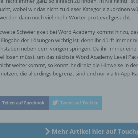
ei nicht immer ganz so einfach zu finden. In Kleinkind ist
ucht, wobei wir das nicht zu dieser Kategorie zuordnen wür
werden dann noch viel mehr Wörter pro Level gesucht.
c) Verarbeitung
 zweite Schwierigkeit bei Word Academy kommt hinzu, das
Verarbeitung ist jeder mit oder ohne Hilfe automatisierter Verfa
 Eingabe der Lösungen wichtig ist, denn ihr dürft immer 
ausgeführte Vorgang oder jede solche Vorgangsreihe im
Zusammenhang mit personenbezogenen Daten wie das Erheb
hstaben neben dem vorigen springen. Da ihr immer eine
das Erfassen, die Organisation, das Ordnen, die Speicherung, 
el lösen müsst, um das nächste Word Academy Level Pack
Anpassung oder Veränderung, das Auslesen, das Abfragen, die
 nicht weiterkommt, so könnt ihr direkt die Hinweise in de
Verwendung, die Offenlegung durch Übermittlung, Verbreitung 
eine andere Form der Bereitstellung, den Abgleich oder die
 nutzen, die allerdings begrenzt sind und nur via In-App-Kau
Verknüpfung, die Einschränkung, das Löschen oder die Vernich
d) Einschränkung der Verarbeitung
Teilen auf Facebook
Tweet auf Twitter
Einschränkung der Verarbeitung ist die Markierung gespeichert
personenbezogener Daten mit dem Ziel, ihre künftige Verarbeit
einzuschränken.
Mehr Artikel hier auf Touch