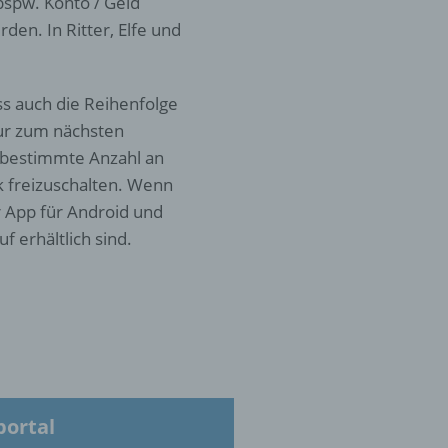
 bspw. Konto / Geld
den. In Ritter, Elfe und
s auch die Reihenfolge
hren
nur zum nächsten
en,
 bestimmte Anzahl an
die
 freizuschalten. Wenn
r App für Android und
oder
f erhältlich sind.
tung.
er
ung
portal