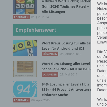
das
4 Bilder 1 Wort Richtig Lecker
Wir f
(Juni 2024) Tägliches Rätsel –
Aca
Nutzu
Alle Lösungen
perso
01. Juni 2024
LÖSUNGEN
beson
L
Anspr
perso
Empfehlenswert
perso
W
Verar
Einwi
Wort Kreuz Lösung für alle 570
Level für Android und iOS
Hie
Die V
05. Januar 2018
LÖSUNGEN
der A
Rei
Perso
Wort Guru Lösung aller Level –
mus
und i
Schnelle Suche – AKTUALISIERT
HI
Daten
21. Mai 2017
LÖSUNGEN
unser
uns e
94% Lösung aller Level (1 bis
infor
359) – 94 Prozent Antworten mit
Daten
einfacher Suche
Wir h
09. April 2015
LÖSUNGEN
und o