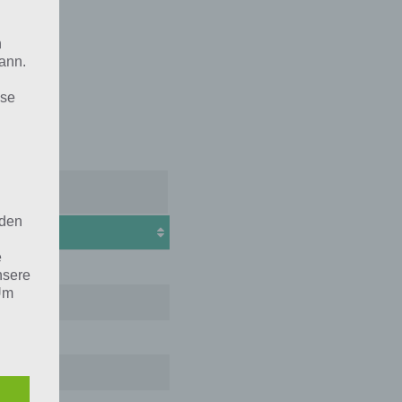
n
ann.
ise
 den
e
lfin
nsere
 Um
Geld
eite
nger