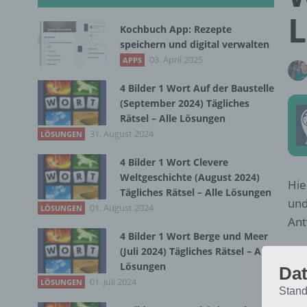
Kochbuch App: Rezepte
speichern und digital verwalten
03. April 2025
APPS
4 Bilder 1 Wort Auf der Baustelle
(September 2024) Tägliches
Rätsel – Alle Lösungen
31. August 2024
LÖSUNGEN
4 Bilder 1 Wort Clevere
Weltgeschichte (August 2024)
Hie
Tägliches Rätsel – Alle Lösungen
und
01. August 2024
LÖSUNGEN
Ant
4 Bilder 1 Wort Berge und Meer
(Juli 2024) Tägliches Rätsel – Alle
Zur
Lösungen
Dat
ein
01. Juli 2024
LÖSUNGEN
Dah
Stand