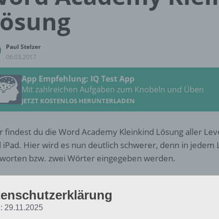
Lösung
Paul Stelzer
06.03.2017
App Empfehlung: IQ Test App
Mit zahlreichen Aufgaben zum Knobeln und Üben
JETZT KOSTENLOS HERUNTERLADEN
r findest du die Word Academy Kleinkind Lösung aller Leve
 iPad. Hier wird es nun deutlich schwerer, denn in jedem
worten bzw. zwei Wörter eingegeben werden.
 Eingabe der Lösung in Word Academy musst du dabei auc
enschutzerklärung
halten, denn ansonsten lässt sich das zweite Wort unter 
er haben wir bei unserer Lösung auf die richtige Reihenfo
: 29.11.2025