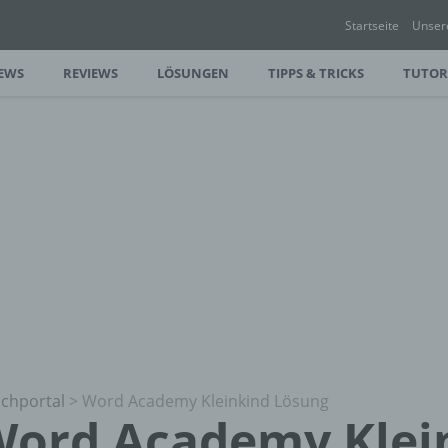
Startseite
Unser
EWS
REVIEWS
LÖSUNGEN
TIPPS & TRICKS
TUTOR
chportal
>
Word Academy Kleinkind Lösung
ord Academy Klei