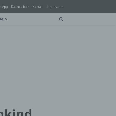
e App
Datenschutz
Kontakt
Impressum
IALS
nkind