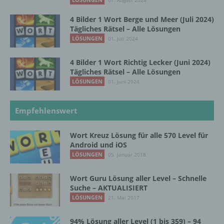
01. August 2024
kann.
4 Bilder 1 Wort Berge und Meer (Juli 2024)
Tägliches Rätsel – Alle Lösungen
b) betroffene Person
LÖSUNGEN
01. Juli 2024
Betroffene Person ist jede identifizierte oder
4 Bilder 1 Wort Richtig Lecker (Juni 2024)
identifizierbare natürliche Person, deren
Tägliches Rätsel – Alle Lösungen
personenbezogene Daten von dem für die
LÖSUNGEN
01. Juni 2024
Verarbeitung Verantwortlichen verarbeitet
werden.
Empfehlenswert
c) Verarbeitung
Wort Kreuz Lösung für alle 570 Level für
Android und iOS
LÖSUNGEN
05. Januar 2018
Verarbeitung ist jeder mit oder ohne Hilfe
automatisierter Verfahren ausgeführte
Vorgang oder jede solche Vorgangsreihe im
Wort Guru Lösung aller Level – Schnelle
Suche – AKTUALISIERT
Zusammenhang mit personenbezogenen
Daten wie das Erheben, das Erfassen, die
LÖSUNGEN
21. Mai 2017
Organisation, das Ordnen, die Speicherung,
die Anpassung oder Veränderung, das
94% Lösung aller Level (1 bis 359) – 94