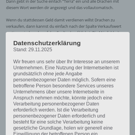
Dann gebt in der Suche einfach “Terra” ein und alle Drachen mit
diesem Wort werden dir angezeigt und das vollautomatisch.
Wenn du stattdessen Geld damit verdienen willst Drachen zu
verkaufen, dann kannst du einfach nach der Spalte Verkaufswert
sortieren, indem du auf den Spaltenkopf klickst. Die Möglichkeiten
sind vielfältig. Zudem könnt ihr sehen, welche Drachen wieviel Geld
Datenschutzerklärung
pro Stunde machen, wenn diese verkauft.
Stand: 29.11.2025
Die Tabelle ist bei weitem noch unvollständig und beinhaltet gerade
Wir freuen uns sehr über Ihr Interesse an unserem
Unternehmen. Eine Nutzung der Internetseiten ist
mal 42 der über 150 verfügbaren Drachen. Wir werden die Tabelle
grundsätzlich ohne jede Angabe
aber schnellstmöglich updaten.
personenbezogener Daten möglich. Sofern eine
betroffene Person besondere Services unseres
Einträge anzeigen
Unternehmens über unsere Internetseite in
Anspruch nehmen möchte, könnte jedoch eine
Suchen:
Verarbeitung personenbezogener Daten
erforderlich werden. Ist die Verarbeitung
Einnahmen
Einnahmen
Bru
Drache
Art
pro Minute
pro Minute
in
personenbezogener Daten erforderlich und
(Stufe 1)
(Stufe 10)
St
besteht für eine solche Verarbeitung keine
gesetzliche Grundlage, holen wir generell eine
Terra
Terra
18
126
0,0
Einwilligung der betroffenen Person ein.