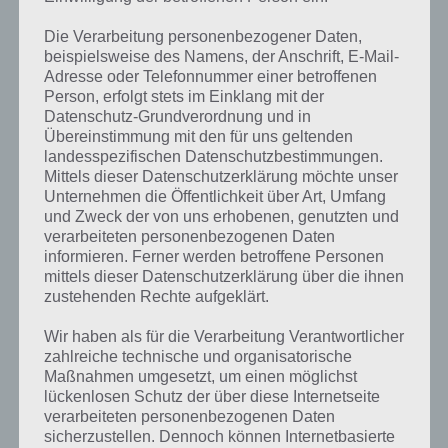
Drache
Die Verarbeitung personenbezogener Daten,
Stern
Terra+Elektro
15
105
8
beispielsweise des Namens, der Anschrift, E-Mail-
Adresse oder Telefonnummer einer betroffenen
Korallen
Natur+Meer
12
84
0,5
Person, erfolgt stets im Einklang mit der
Gummi
Natur+Elektro
12
84
10
Datenschutz-Grundverordnung und in
Übereinstimmung mit den für uns geltenden
Laser
Flamme+Elektro
12
84
12
landesspezifischen Datenschutzbestimmungen.
Mittels dieser Datenschutzerklärung möchte unser
Tropen
Terra+Natur
12
84
0,5
Unternehmen die Öffentlichkeit über Art, Umfang
und Zweck der von uns erhobenen, genutzten und
Elektro
Elektro
12
84
10
Drache
verarbeiteten personenbezogenen Daten
informieren. Ferner werden betroffene Personen
Vulkan
Flamme+Terra
11
74
0,0
mittels dieser Datenschutzerklärung über die ihnen
zustehenden Rechte aufgeklärt.
Wasserfall
Meer+Terra
10
73
0,0
Wir haben als für die Verarbeitung Verantwortlicher
Kaktus
Terra+Natur
10
73
0,5
zahlreiche technische und organisatorische
Maßnahmen umgesetzt, um einen möglichst
1 bis 10 von 42 Einträgen
Zurück
Weiter
lückenlosen Schutz der über diese Internetseite
verarbeiteten personenbezogenen Daten
sicherzustellen. Dennoch können Internetbasierte