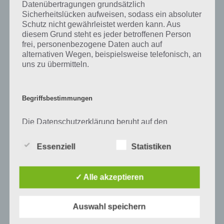
Datenübertragungen grundsätzlich
Auf WhatsApp teilen
Teilen auf Facebook
Sicherheitslücken aufweisen, sodass ein absoluter
Schutz nicht gewährleistet werden kann. Aus
Tweet auf Twitter
diesem Grund steht es jeder betroffenen Person
frei, personenbezogene Daten auch auf
alternativen Wegen, beispielsweise telefonisch, an
uns zu übermitteln.
Mehr Artikel hier auf Touchportal
Begriffsbestimmungen
Die Datenschutzerklärung beruht auf den
Begrifflichkeiten, die durch den Europäischen
Richtlinien- und Verordnungsgeber beim Erlass
Essenziell
Statistiken
1
KOMMENTAR
der Datenschutz-Grundverordnung (DS-GVO)
verwendet wurden. Unsere Datenschutzerklärung
neuste
soll sowohl für die Öffentlichkeit als auch für
✓ Alle akzeptieren
unsere Kunden und Geschäftspartner einfach
lesbar und verständlich sein. Um dies zu
gewährleisten, möchten wir vorab die verwendeten
Auswahl speichern
Begrifflichkeiten erläutern.