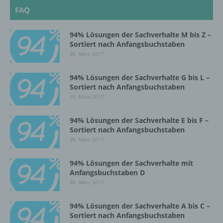
d) Einschränkung der Verarbeitung
FAQ
Einschränkung der Verarbeitung ist die
Markierung gespeicherter
94% Lösungen der Sachverhalte M bis Z –
personenbezogener Daten mit dem Ziel, ihre
Sortiert nach Anfangsbuchstaben
künftige Verarbeitung einzuschränken.
30. März 2017
94% Lösungen der Sachverhalte G bis L –
Sortiert nach Anfangsbuchstaben
e) Profiling
30. März 2017
Profiling ist jede Art der automatisierten
94% Lösungen der Sachverhalte E bis F –
Verarbeitung personenbezogener Daten, die
Sortiert nach Anfangsbuchstaben
darin besteht, dass diese
30. März 2017
personenbezogenen Daten verwendet
werden, um bestimmte persönliche Aspekte,
die sich auf eine natürliche Person beziehen,
94% Lösungen der Sachverhalte mit
zu bewerten, insbesondere, um Aspekte
Anfangsbuchstaben D
bezüglich Arbeitsleistung, wirtschaftlicher
30. März 2017
Lage, Gesundheit, persönlicher Vorlieben,
Interessen, Zuverlässigkeit, Verhalten,
94% Lösungen der Sachverhalte A bis C –
Aufenthaltsort oder Ortswechsel dieser
Sortiert nach Anfangsbuchstaben
natürlichen Person zu analysieren oder