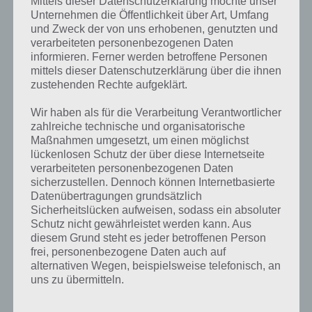
Mittels dieser Datenschutzerklärung möchte unser
Unternehmen die Öffentlichkeit über Art, Umfang
und Zweck der von uns erhobenen, genutzten und
Weitere Aufgaben und Rätsel im gleichen
verarbeiteten personenbezogenen Daten
Level
informieren. Ferner werden betroffene Personen
mittels dieser Datenschutzerklärung über die ihnen
Ebenfalls im gleichen Level wie “Wichtiger Entwicklungsschritt für
zustehenden Rechte aufgeklärt.
Babys” befinden sich “
Eine Persönlichkeit die eine Maske trägt
” und
Wir haben als für die Verarbeitung Verantwortlicher
“
Bild: Mann und Frau im Urlaub
“. Klicke einfach auf den Sachverhalt,
zahlreiche technische und organisatorische
um zur 94% Lösung zu gelangen.
Maßnahmen umgesetzt, um einen möglichst
lückenlosen Schutz der über diese Internetseite
Wenn die Lösung nicht mehr aktuell sein sollte oder ein Wort in der
verarbeiteten personenbezogenen Daten
Lösung von 94 Prozent fehlt, so teile uns die korrekten Lösungen
sicherzustellen. Dennoch können Internetbasierte
einfach in den Kommentaren mit. Nur so können wir stets die
Datenübertragungen grundsätzlich
aktuellen Antworten auf die zahlreichen Fragen in der App geben.
Sicherheitslücken aufweisen, sodass ein absoluter
Schutz nicht gewährleistet werden kann. Aus
diesem Grund steht es jeder betroffenen Person
Darum geht es bei 94%
frei, personenbezogene Daten auch auf
alternativen Wegen, beispielsweise telefonisch, an
Was ist 94%? In der App 94% musst du auf Basis eines Bildes oder
uns zu übermitteln.
einer Aussage die Antworten herausfinden, die von anderen Spielern
am häufigsten genannt worden sind. Nur so kannst du das nächste