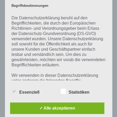
Level freischalten. Zusammenaddiert ergeben alle Antworten 94
Begriffsbestimmungen
Prozent, wovon die App ihren Namen hat. Entsprechend ist 94
Prozent ein Wort und Rätsel-Spiel. Bereits über 10 Millionen mal
Die Datenschutzerklärung beruht auf den
wurde die App mittlerweile heruntergeladen und gehört mit zu den
Begrifflichkeiten, die durch den Europäischen
erfolgreichsten Spiele Apps in diesem Genre im Google Play Store
Richtlinien- und Verordnungsgeber beim Erlass
und iTunes App Store.
der Datenschutz-Grundverordnung (DS-GVO)
verwendet wurden. Unsere Datenschutzerklärung
soll sowohl für die Öffentlichkeit als auch für
unsere Kunden und Geschäftspartner einfach
Auf WhatsApp teilen
Teilen auf Facebook
lesbar und verständlich sein. Um dies zu
gewährleisten, möchten wir vorab die verwendeten
Begrifflichkeiten erläutern.
Tweet auf Twitter
Wir verwenden in dieser Datenschutzerklärung
unter anderem die folgenden Begriffe:
Mehr Artikel hier auf Touchportal
Essenziell
Statistiken
a) personenbezogene Daten
✓ Alle akzeptieren
Personenbezogene Daten sind alle
Informationen, die sich auf eine identifizierte