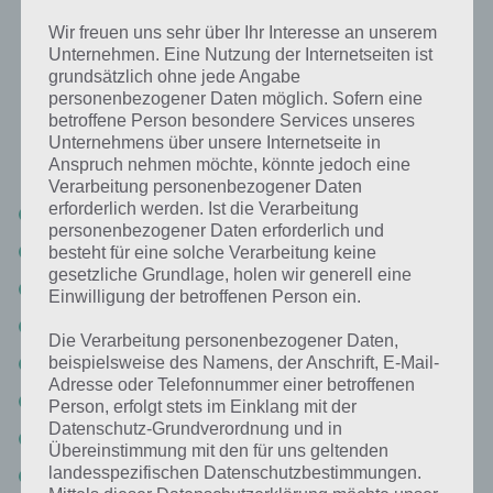
Wichtiger Entwicklungsschritt für Babys:
Wir freuen uns sehr über Ihr Interesse an unserem
Lösung für 94%
Unternehmen. Eine Nutzung der Internetseiten ist
grundsätzlich ohne jede Angabe
personenbezogener Daten möglich. Sofern eine
Nachfolgend findest du alle richtigen Antworten zum Sachverhalt
betroffene Person besondere Services unseres
Wichtiger Entwicklungsschritt für Babys in der App 94%. Die Lösung
Unternehmens über unsere Internetseite in
ist dabei nach den Prozent-Werten sortiert. Hier die Antworten:
Anspruch nehmen möchte, könnte jedoch eine
Verarbeitung personenbezogener Daten
erforderlich werden. Ist die Verarbeitung
Laufen
personenbezogener Daten erforderlich und
Sprechen
besteht für eine solche Verarbeitung keine
gesetzliche Grundlage, holen wir generell eine
Krabbeln
Einwilligung der betroffenen Person ein.
Essen
Die Verarbeitung personenbezogener Daten,
Zahnen
beispielsweise des Namens, der Anschrift, E-Mail-
Adresse oder Telefonnummer einer betroffenen
Sitzen
Person, erfolgt stets im Einklang mit der
Datenschutz-Grundverordnung und in
Trocken werden
Übereinstimmung mit den für uns geltenden
landesspezifischen Datenschutzbestimmungen.
Stehen