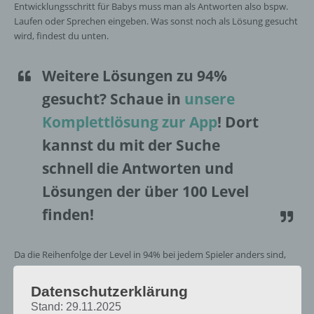
Entwicklungsschritt für Babys muss man als Antworten also bspw.
Laufen oder Sprechen eingeben. Was sonst noch als Lösung gesucht
wird, findest du unten.
Weitere Lösungen zu 94%
gesucht
? Schaue in
unsere
Komplettlösung zur App
! Dort
kannst du mit der Suche
schnell die Antworten und
Lösungen der über 100 Level
finden!
Da die Reihenfolge der Level in 94% bei jedem Spieler anders sind,
findest du nachfolgend die 94% Lösung zum Sachverhalt “Wichtiger
Entwicklungsschritt für Babys”.
Datenschutzerklärung
Stand: 29.11.2025