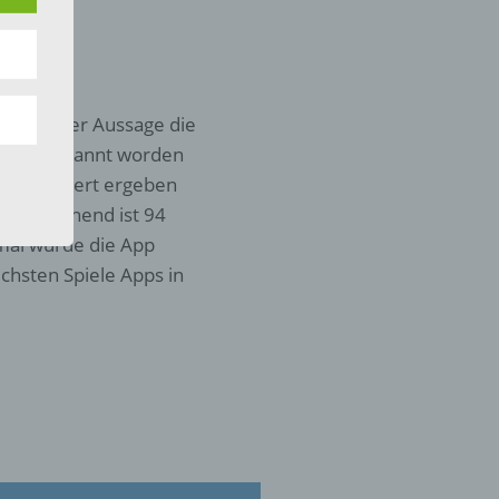
eine
 oder einer Aussage die
den
gsten genannt worden
rliche
s
ammenaddiert ergeben
Entsprechend ist 94
 zu
 mal wurde die App
r
chsten Spiele Apps in
lichen
 die