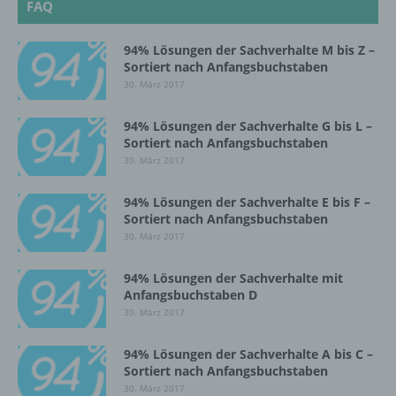
FAQ
Einschränkung der Verarbeitung ist die
94% Lösungen der Sachverhalte M bis Z –
Markierung gespeicherter
Sortiert nach Anfangsbuchstaben
personenbezogener Daten mit dem Ziel, ihre
30. März 2017
künftige Verarbeitung einzuschränken.
94% Lösungen der Sachverhalte G bis L –
Sortiert nach Anfangsbuchstaben
e) Profiling
30. März 2017
Profiling ist jede Art der automatisierten
94% Lösungen der Sachverhalte E bis F –
Verarbeitung personenbezogener Daten, die
Sortiert nach Anfangsbuchstaben
darin besteht, dass diese
30. März 2017
personenbezogenen Daten verwendet
werden, um bestimmte persönliche Aspekte,
94% Lösungen der Sachverhalte mit
die sich auf eine natürliche Person beziehen,
Anfangsbuchstaben D
zu bewerten, insbesondere, um Aspekte
30. März 2017
bezüglich Arbeitsleistung, wirtschaftlicher
Lage, Gesundheit, persönlicher Vorlieben,
Interessen, Zuverlässigkeit, Verhalten,
94% Lösungen der Sachverhalte A bis C –
Aufenthaltsort oder Ortswechsel dieser
Sortiert nach Anfangsbuchstaben
natürlichen Person zu analysieren oder
30. März 2017