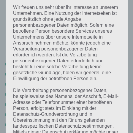
Um dies zu benutzen, braucht man
Wir freuen uns sehr über Ihr Interesse an unserem
Münzen: Lösung für 94%
Unternehmen. Eine Nutzung der Internetseiten ist
grundsätzlich ohne jede Angabe
personenbezogener Daten möglich. Sofern eine
Nachfolgend findest du alle richtigen Antworten zum Sachverhalt
betroffene Person besondere Services unseres
Um dies zu benutzen, braucht man Münzen in der App 94%. Die
Unternehmens über unsere Internetseite in
Lösung ist dabei nach den Prozent-Werten sortiert. Hier die
Anspruch nehmen möchte, könnte jedoch eine
Antworten:
Verarbeitung personenbezogener Daten
erforderlich werden. Ist die Verarbeitung
personenbezogener Daten erforderlich und
Parkuhr
besteht für eine solche Verarbeitung keine
gesetzliche Grundlage, holen wir generell eine
Telefonzelle
Einwilligung der betroffenen Person ein.
Einkaufswagen
Die Verarbeitung personenbezogener Daten,
Kaugummiautomat
beispielsweise des Namens, der Anschrift, E-Mail-
Adresse oder Telefonnummer einer betroffenen
Spielautomat
Person, erfolgt stets im Einklang mit der
Getränkeautomat
Datenschutz-Grundverordnung und in
Übereinstimmung mit den für uns geltenden
Fahrkartenautomat
landesspezifischen Datenschutzbestimmungen.
Mittels dieser Datenschutzerklärung möchte unser