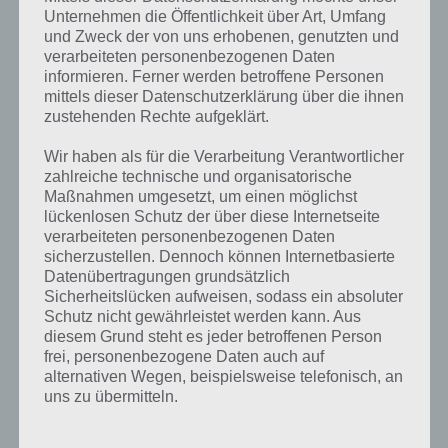
Unternehmen die Öffentlichkeit über Art, Umfang
und Zweck der von uns erhobenen, genutzten und
Weitere Aufgaben und Rätsel im gleichen
verarbeiteten personenbezogenen Daten
Level
informieren. Ferner werden betroffene Personen
mittels dieser Datenschutzerklärung über die ihnen
Ebenfalls im gleichen Level wie “Um dies zu benutzen, braucht man
zustehenden Rechte aufgeklärt.
Münzen” befinden sich “
Das wird oft vom Rettungsschwimmer
getragen
” und “
Bild: Mädchen beim Zahnarzt
“. Klicke einfach auf den
Wir haben als für die Verarbeitung Verantwortlicher
Sachverhalt, um zur 94% Lösung zu gelangen.
zahlreiche technische und organisatorische
Maßnahmen umgesetzt, um einen möglichst
Wenn die Lösung nicht mehr aktuell sein sollte oder ein Wort in der
lückenlosen Schutz der über diese Internetseite
Lösung von 94 Prozent fehlt, so teile uns die korrekten Lösungen
verarbeiteten personenbezogenen Daten
einfach in den Kommentaren mit. Nur so können wir stets die
sicherzustellen. Dennoch können Internetbasierte
aktuellen Antworten auf die zahlreichen Fragen in der App geben.
Datenübertragungen grundsätzlich
Sicherheitslücken aufweisen, sodass ein absoluter
Schutz nicht gewährleistet werden kann. Aus
Darum geht es bei 94%
diesem Grund steht es jeder betroffenen Person
frei, personenbezogene Daten auch auf
alternativen Wegen, beispielsweise telefonisch, an
Was ist 94%? In der App 94% musst du auf Basis eines Bildes oder
uns zu übermitteln.
einer Aussage die Antworten herausfinden, die von anderen Spielern
am häufigsten genannt worden sind. Nur so kannst du das nächste
Level freischalten. Zusammenaddiert ergeben alle Antworten 94