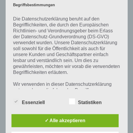
Prozent, wovon die App ihren Namen hat. Entsprechend ist 94
Begriffsbestimmungen
Prozent ein Wort und Rätsel-Spiel. Bereits über 10 Millionen mal
wurde die App mittlerweile heruntergeladen und gehört mit zu den
Die Datenschutzerklärung beruht auf den
erfolgreichsten Spiele Apps in diesem Genre im Google Play Store
Begrifflichkeiten, die durch den Europäischen
und iTunes App Store.
Richtlinien- und Verordnungsgeber beim Erlass
der Datenschutz-Grundverordnung (DS-GVO)
verwendet wurden. Unsere Datenschutzerklärung
soll sowohl für die Öffentlichkeit als auch für
unsere Kunden und Geschäftspartner einfach
Auf WhatsApp teilen
Teilen auf Facebook
lesbar und verständlich sein. Um dies zu
gewährleisten, möchten wir vorab die verwendeten
Tweet auf Twitter
Begrifflichkeiten erläutern.
Wir verwenden in dieser Datenschutzerklärung
unter anderem die folgenden Begriffe:
Mehr Artikel hier auf Touchportal
Essenziell
Statistiken
a) personenbezogene Daten
✓ Alle akzeptieren
Personenbezogene Daten sind alle
Informationen, die sich auf eine identifizierte