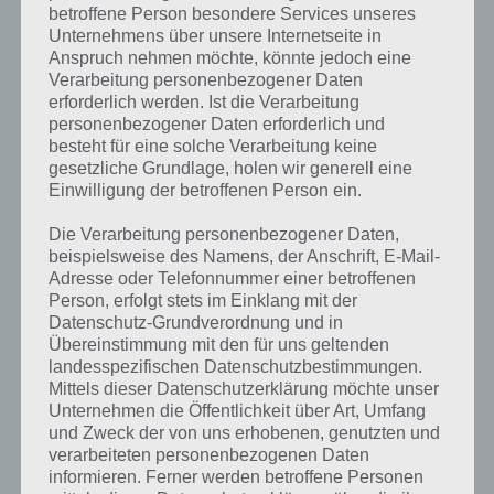
betroffene Person besondere Services unseres
gesucht
? Schaue in
unsere
Unternehmens über unsere Internetseite in
Komplettlösung zur App
! Dort
Anspruch nehmen möchte, könnte jedoch eine
Verarbeitung personenbezogener Daten
kannst du mit der Suche
erforderlich werden. Ist die Verarbeitung
schnell die Antworten und
personenbezogener Daten erforderlich und
besteht für eine solche Verarbeitung keine
Lösungen der über 300 Level
gesetzliche Grundlage, holen wir generell eine
Einwilligung der betroffenen Person ein.
finden!
Die Verarbeitung personenbezogener Daten,
beispielsweise des Namens, der Anschrift, E-Mail-
Du findest Lösungen auch ohne unsere Hilfe, indem du in der App
Adresse oder Telefonnummer einer betroffenen
Münzen einsetzt. Da diese jedoch begrenzt sind, hast du hier stets
Person, erfolgt stets im Einklang mit der
die Möglichkeit alle Antworten zu finden!
Datenschutz-Grundverordnung und in
Übereinstimmung mit den für uns geltenden
landesspezifischen Datenschutzbestimmungen.
Mittels dieser Datenschutzerklärung möchte unser
Die obige Lösung stimmt leider nicht mehr?
Unternehmen die Öffentlichkeit über Art, Umfang
und Zweck der von uns erhobenen, genutzten und
Wenn die Lösung, die wir dir oben U-Bahn / S-Bahn vorgestellt
verarbeiteten personenbezogenen Daten
haben, nicht mehr aktuell sein sollte oder ein Wort in der Lösung
informieren. Ferner werden betroffene Personen
von 94 Prozent fehlt, so teile uns die korrekten Lösungen einfach in