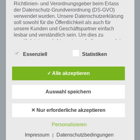
Richtlinien- und Verordnungsgeber beim Erlass
Tweet auf Twitter
der Datenschutz-Grundverordnung (DS-GVO)
verwendet wurden. Unsere Datenschutzerklärung
soll sowohl für die Öffentlichkeit als auch für
unsere Kunden und Geschäftspartner einfach
Mehr Artikel hier auf Touchportal
lesbar und verständlich sein. Um dies zu
gewährleisten, möchten wir vorab die verwendeten
Begrifflichkeiten erläutern.
Essenziell
Statistiken
Wir verwenden in dieser Datenschutzerklärung
unter anderem die folgenden Begriffe:
✓ Alle akzeptieren
a) personenbezogene Daten
Auswahl speichern
Personenbezogene Daten sind alle
Informationen, die sich auf eine identifizierte
✕ Nur erforderliche akzeptieren
oder identifizierbare natürliche Person (im
0
KOMMENTARE
Folgenden „betroffene Person") beziehen.
Personalisieren
Als identifizierbar wird eine natürliche
Person angesehen, die direkt oder indirekt,
Impressum
Datenschutzbedingungen
|