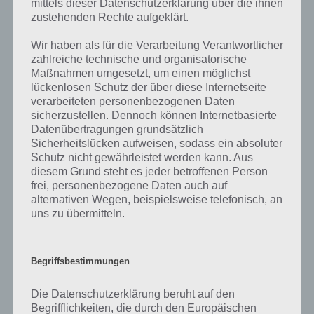
mittels dieser Datenschutzerklärung über die ihnen
den Kommentaren mit. Nur so können wir stets die aktuellen
zustehenden Rechte aufgeklärt.
Antworten auf die zahlreichen Fragen und Sachverhalte in der App
geben. Da die Entwickler die Lösungen immer mal wieder verändern.
Wir haben als für die Verarbeitung Verantwortlicher
zahlreiche technische und organisatorische
Maßnahmen umgesetzt, um einen möglichst
Darum geht es bei 94%
lückenlosen Schutz der über diese Internetseite
verarbeiteten personenbezogenen Daten
Was ist 94%? In der App 94% musst du auf Basis eines Bildes oder
sicherzustellen. Dennoch können Internetbasierte
einer Aussage die Antworten herausfinden, die von anderen Spielern
Datenübertragungen grundsätzlich
am häufigsten genannt worden sind. Nur so kannst du das nächste
Sicherheitslücken aufweisen, sodass ein absoluter
Schutz nicht gewährleistet werden kann. Aus
Level freischalten. Zusammenaddiert ergeben alle Antworten 94
diesem Grund steht es jeder betroffenen Person
Prozent, wovon die App ihren Namen hat. Entsprechend ist 94
frei, personenbezogene Daten auch auf
Prozent ein Wort und Rätsel-Spiel. Bereits über 10 Millionen mal
alternativen Wegen, beispielsweise telefonisch, an
wurde die App mittlerweile heruntergeladen und gehört mit zu den
uns zu übermitteln.
erfolgreichsten Spiele Apps in diesem Genre im Google Play Store
und iTunes App Store.
Begriffsbestimmungen
Die Datenschutzerklärung beruht auf den
Auf WhatsApp teilen
Teilen auf Facebook
Begrifflichkeiten, die durch den Europäischen