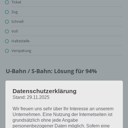
Ticket
Zug
Schnell
Voll
Haltestelle
Verspätung
U-Bahn / S-Bahn: Lösung für 94%
Oben findest du bereits die Lösung rund um U-Bahn / S-Bahn. Da die
Reihenfolge bei jedem Spieler anders ist, können wir dir nicht das
Datenschutzerklärung
exakte Level anzeigen, weshalb du über unsere Komplettlösung
Stand: 29.11.2025
jedoch trotzdem zu jedem Sachverhalt die entsprechenden
Antworten findest!
Wir freuen uns sehr über Ihr Interesse an unserem
Unternehmen. Eine Nutzung der Internetseiten ist
grundsätzlich ohne jede Angabe
Weitere Lösungen zu 94%
personenbezogener Daten möglich. Sofern eine