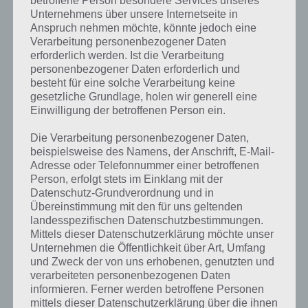
betroffene Person besondere Services unseres
Komplettlösung zur App
! Dort
Unternehmens über unsere Internetseite in
Anspruch nehmen möchte, könnte jedoch eine
kannst du mit der Suche
Verarbeitung personenbezogener Daten
schnell die Antworten und
erforderlich werden. Ist die Verarbeitung
personenbezogener Daten erforderlich und
Lösungen der über 300 Level
besteht für eine solche Verarbeitung keine
gesetzliche Grundlage, holen wir generell eine
finden!
Einwilligung der betroffenen Person ein.
Die Verarbeitung personenbezogener Daten,
Du findest Lösungen auch ohne unsere Hilfe, indem du in der App
beispielsweise des Namens, der Anschrift, E-Mail-
Münzen einsetzt. Da diese jedoch begrenzt sind, hast du hier stets
Adresse oder Telefonnummer einer betroffenen
die Möglichkeit alle Antworten zu finden!
Person, erfolgt stets im Einklang mit der
Datenschutz-Grundverordnung und in
Übereinstimmung mit den für uns geltenden
Die obige Lösung stimmt leider nicht mehr?
landesspezifischen Datenschutzbestimmungen.
Mittels dieser Datenschutzerklärung möchte unser
Unternehmen die Öffentlichkeit über Art, Umfang
Wenn die Lösung, die wir dir oben Tiergeräusche vorgestellt haben,
und Zweck der von uns erhobenen, genutzten und
nicht mehr aktuell sein sollte oder ein Wort in der Lösung von 94
verarbeiteten personenbezogenen Daten
Prozent fehlt, so teile uns die korrekten Lösungen einfach in den
informieren. Ferner werden betroffene Personen
Kommentaren mit. Nur so können wir stets die aktuellen Antworten
mittels dieser Datenschutzerklärung über die ihnen