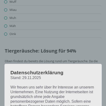
Wuff
Miau
Muh
Mäh
Oink
Tiergeräusche: Lösung für 94%
Oben findest du bereits die Lösung rund um Tiergeräusche. Da die
Reihenfolge bei jedem Spieler anders ist, können wir dir nicht das
exakte Level anzeigen, weshalb du über unsere Komplettlösung
Datenschutzerklärung
jedoch trotzdem zu jedem Sachverhalt die entsprechenden
Stand: 29.11.2025
Antworten findest!
Wir freuen uns sehr über Ihr Interesse an unserem
Unternehmen. Eine Nutzung der Internetseiten ist
Weitere Lösungen zu 94%
grundsätzlich ohne jede Angabe
gesucht
? Schaue in
unsere
personenbezogener Daten möglich. Sofern eine