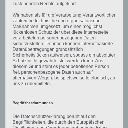
auf die zahlreichen Fragen und Sachverhalte in der App geben. Da
zustehenden Rechte aufgeklärt.
die Entwickler die Lösungen immer mal wieder verändern.
Wir haben als für die Verarbeitung Verantwortlicher
zahlreiche technische und organisatorische
Darum geht es bei 94%
Maßnahmen umgesetzt, um einen möglichst
lückenlosen Schutz der über diese Internetseite
Was ist 94%? In der App 94% musst du auf Basis eines Bildes oder
verarbeiteten personenbezogenen Daten
einer Aussage die Antworten herausfinden, die von anderen Spielern
sicherzustellen. Dennoch können Internetbasierte
am häufigsten genannt worden sind. Nur so kannst du das nächste
Datenübertragungen grundsätzlich
Level freischalten. Zusammenaddiert ergeben alle Antworten 94
Sicherheitslücken aufweisen, sodass ein absoluter
Prozent, wovon die App ihren Namen hat. Entsprechend ist 94
Schutz nicht gewährleistet werden kann. Aus
Prozent ein Wort und Rätsel-Spiel. Bereits über 10 Millionen mal
diesem Grund steht es jeder betroffenen Person
frei, personenbezogene Daten auch auf
wurde die App mittlerweile heruntergeladen und gehört mit zu den
alternativen Wegen, beispielsweise telefonisch, an
erfolgreichsten Spiele Apps in diesem Genre im Google Play Store
uns zu übermitteln.
und iTunes App Store.
Begriffsbestimmungen
Auf WhatsApp teilen
Teilen auf Facebook
Die Datenschutzerklärung beruht auf den
Begrifflichkeiten, die durch den Europäischen
Tweet auf Twitter
Richtlinien- und Verordnungsgeber beim Erlass