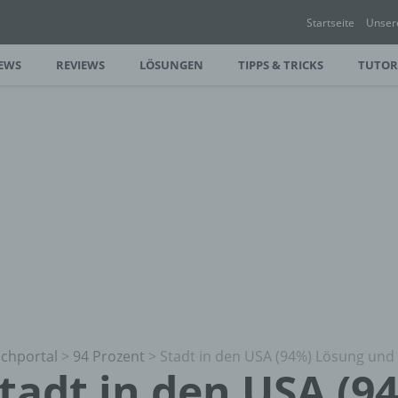
Startseite
Unser
EWS
REVIEWS
LÖSUNGEN
TIPPS & TRICKS
TUTOR
chportal
>
94 Prozent
>
Stadt in den USA (94%) Lösung und
tadt in den USA (9