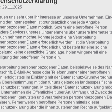
enschutzerklärung
: 29.11.2025
Washington
reuen uns sehr über Ihr Interesse an unserem Unternehmen. Ein
Miami
ng der Internetseiten ist grundsätzlich ohne jede Angabe
nenbezogener Daten möglich. Sofern eine betroffene Person
Las Vegas
dere Services unseres Unternehmens über unsere Internetseite
uch nehmen möchte, könnte jedoch eine Verarbeitung
Chicago
nenbezogener Daten erforderlich werden. Ist die Verarbeitung
nenbezogener Daten erforderlich und besteht für eine solche
beitung keine gesetzliche Grundlage, holen wir generell eine
an Francisco
lligung der betroffenen Person ein.
Boston
erarbeitung personenbezogener Daten, beispielsweise des Na
nschrift, E-Mail-Adresse oder Telefonnummer einer betroffenen
n, erfolgt stets im Einklang mit der Datenschutz-Grundverordnu
tadt in den USA: Lösung 
n Übereinstimmung mit den für uns geltenden landesspezifisch
schutzbestimmungen. Mittels dieser Datenschutzerklärung mö
 Unternehmen die Öffentlichkeit über Art, Umfang und Zweck de
rhobenen, genutzten und verarbeiteten personenbezogenen Da
n findest du bereits die Lösung rund um Stadt in den USA
mieren. Ferner werden betroffene Personen mittels dieser
em Spieler anders ist, können wir dir nicht das exakte Lev
schutzerklärung über die ihnen zustehenden Rechte aufgeklärt