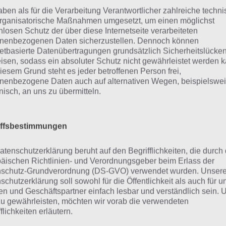
r unsere Komplettlösung jedoch trotzdem zu jedem Sachv
aben als für die Verarbeitung Verantwortlicher zahlreiche techn
sprechenden Antworten findest!
rganisatorische Maßnahmen umgesetzt, um einen möglichst
nlosen Schutz der über diese Internetseite verarbeiteten
nenbezogenen Daten sicherzustellen. Dennoch können
Weitere Lösungen zu 94% gesucht
netbasierte Datenübertragungen grundsätzlich Sicherheitslücke
isen, sodass ein absoluter Schutz nicht gewährleistet werden k
Schaue in
unsere Komplettlösung 
iesem Grund steht es jeder betroffenen Person frei,
App
! Dort kannst du mit der Such
nenbezogene Daten auch auf alternativen Wegen, beispielswe
onisch, an uns zu übermitteln.
schnell die Antworten und Lösung
über 300 Level finden!
iffsbestimmungen
findest Lösungen auch ohne unsere Hilfe, indem du in de
atenschutzerklärung beruht auf den Begrifflichkeiten, die durch
diese jedoch begrenzt sind, hast du hier stets die Möglichk
äischen Richtlinien- und Verordnungsgeber beim Erlass der
den!
schutz-Grundverordnung (DS-GVO) verwendet wurden. Unser
schutzerklärung soll sowohl für die Öffentlichkeit als auch für u
n und Geschäftspartner einfach lesbar und verständlich sein.
zu gewährleisten, möchten wir vorab die verwendeten
flichkeiten erläutern.
ie obige Lösung stimmt leider n