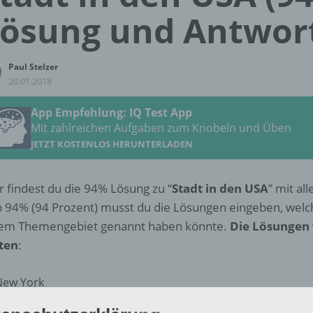
ösung und Antwor
Paul Stelzer
20.01.2018
App Empfehlung: IQ Test App
Mit zahlreichen Aufgaben zum Knobeln und Üben
JETZT KOSTENLOS HERUNTERLADEN
r findest du die 94% Lösung zu “
Stadt in den USA
” mit al
 94% (94 Prozent) musst du die Lösungen eingeben, wel
em Themengebiet genannt haben könnte.
Die Lösungen 
ten
:
New York
Los Angeles