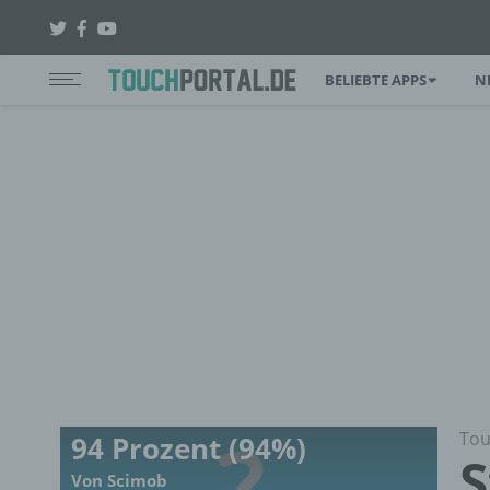
BELIEBTE APPS
N
Tou
94 Prozent (94%)
S
Von Scimob