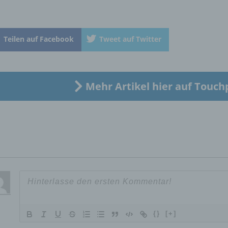
Betroffene Person ist jede identifizierte oder identifizierbare
natürliche Person, deren personenbezogene Daten von dem für
Verarbeitung Verantwortlichen verarbeitet werden.
Teilen auf Facebook
Tweet auf Twitter
c) Verarbeitung
Verarbeitung ist jeder mit oder ohne Hilfe automatisierter Verfa
Mehr Artikel hier auf Touch
ausgeführte Vorgang oder jede solche Vorgangsreihe im
Zusammenhang mit personenbezogenen Daten wie das Erheb
das Erfassen, die Organisation, das Ordnen, die Speicherung, 
Anpassung oder Veränderung, das Auslesen, das Abfragen, die
Verwendung, die Offenlegung durch Übermittlung, Verbreitung 
eine andere Form der Bereitstellung, den Abgleich oder die
Verknüpfung, die Einschränkung, das Löschen oder die Vernich
d) Einschränkung der Verarbeitung
{}
[+]
Einschränkung der Verarbeitung ist die Markierung gespeichert
personenbezogener Daten mit dem Ziel, ihre künftige Verarbeit