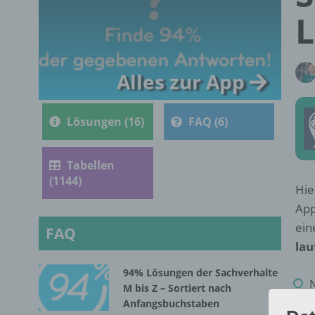
L
Alles zur App
Lösungen (16)
FAQ (6)
Tabellen
(1144)
Hie
App
ein
FAQ
lau
94% Lösungen der Sachverhalte
M bis Z – Sortiert nach
Anfangsbuchstaben