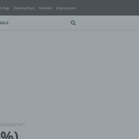
e App
Datenschutz
Kontakt
Impressum
IALS
 Antworten
4%)