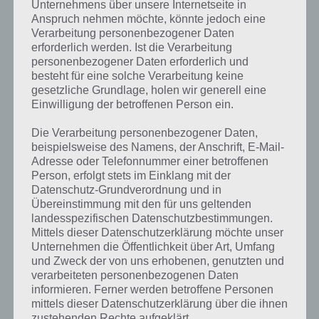
Unternehmens über unsere Internetseite in
Anspruch nehmen möchte, könnte jedoch eine
kannst du mit der Suche
Verarbeitung personenbezogener Daten
schnell die Antworten und
erforderlich werden. Ist die Verarbeitung
personenbezogener Daten erforderlich und
Lösungen der über 300 Level
besteht für eine solche Verarbeitung keine
finden!
gesetzliche Grundlage, holen wir generell eine
Einwilligung der betroffenen Person ein.
Die Verarbeitung personenbezogener Daten,
Du findest Lösungen auch ohne unsere Hilfe, indem du in der App
beispielsweise des Namens, der Anschrift, E-Mail-
Münzen einsetzt. Da diese jedoch begrenzt sind, hast du hier stets
Adresse oder Telefonnummer einer betroffenen
die Möglichkeit alle Antworten zu finden!
Person, erfolgt stets im Einklang mit der
Datenschutz-Grundverordnung und in
Übereinstimmung mit den für uns geltenden
Die obige Lösung stimmt leider nicht mehr?
landesspezifischen Datenschutzbestimmungen.
Mittels dieser Datenschutzerklärung möchte unser
Unternehmen die Öffentlichkeit über Art, Umfang
Wenn die Lösung, die wir dir oben Schmuck vorgestellt haben, nicht
und Zweck der von uns erhobenen, genutzten und
mehr aktuell sein sollte oder ein Wort in der Lösung von 94 Prozent
verarbeiteten personenbezogenen Daten
fehlt, so teile uns die korrekten Lösungen einfach in den
informieren. Ferner werden betroffene Personen
Kommentaren mit. Nur so können wir stets die aktuellen Antworten
mittels dieser Datenschutzerklärung über die ihnen
auf die zahlreichen Fragen und Sachverhalte in der App geben. Da
zustehenden Rechte aufgeklärt.