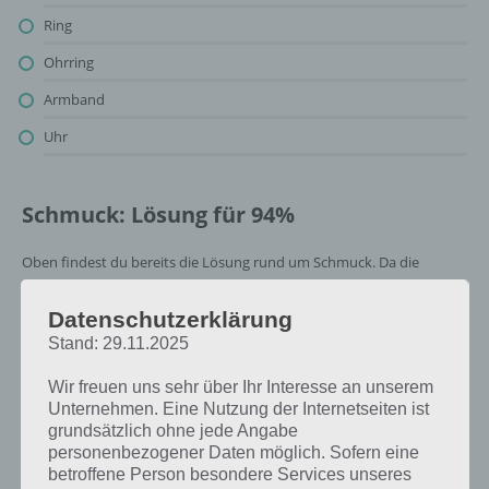
Ring
Ohrring
Armband
Uhr
Schmuck: Lösung für 94%
Oben findest du bereits die Lösung rund um Schmuck. Da die
Reihenfolge bei jedem Spieler anders ist, können wir dir nicht das
exakte Level anzeigen, weshalb du über unsere Komplettlösung
Datenschutzerklärung
jedoch trotzdem zu jedem Sachverhalt die entsprechenden
Stand: 29.11.2025
Antworten findest!
Wir freuen uns sehr über Ihr Interesse an unserem
Unternehmen. Eine Nutzung der Internetseiten ist
Weitere Lösungen zu 94%
grundsätzlich ohne jede Angabe
gesucht
? Schaue in
unsere
personenbezogener Daten möglich. Sofern eine
betroffene Person besondere Services unseres
Komplettlösung zur App
! Dort