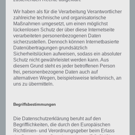
die Entwickler die Lösungen immer mal wieder verändern.
Wir haben als für die Verarbeitung Verantwortlicher
zahlreiche technische und organisatorische
Darum geht es bei 94%
Maßnahmen umgesetzt, um einen möglichst
lückenlosen Schutz der über diese Internetseite
Was ist 94%? In der App 94% musst du auf Basis eines Bildes oder
verarbeiteten personenbezogenen Daten
einer Aussage die Antworten herausfinden, die von anderen Spielern
sicherzustellen. Dennoch können Internetbasierte
am häufigsten genannt worden sind. Nur so kannst du das nächste
Datenübertragungen grundsätzlich
Level freischalten. Zusammenaddiert ergeben alle Antworten 94
Sicherheitslücken aufweisen, sodass ein absoluter
Prozent, wovon die App ihren Namen hat. Entsprechend ist 94
Schutz nicht gewährleistet werden kann. Aus
Prozent ein Wort und Rätsel-Spiel. Bereits über 10 Millionen mal
diesem Grund steht es jeder betroffenen Person
wurde die App mittlerweile heruntergeladen und gehört mit zu den
frei, personenbezogene Daten auch auf
erfolgreichsten Spiele Apps in diesem Genre im Google Play Store
alternativen Wegen, beispielsweise telefonisch, an
und iTunes App Store.
uns zu übermitteln.
Begriffsbestimmungen
Auf WhatsApp teilen
Teilen auf Facebook
Die Datenschutzerklärung beruht auf den
Begrifflichkeiten, die durch den Europäischen
Tweet auf Twitter
Richtlinien- und Verordnungsgeber beim Erlass