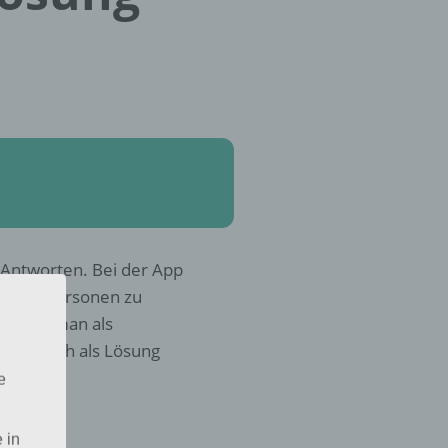
n Antworten. Bei der App
andere Personen zu
n muss man als
onst noch als Lösung
e
?
 in