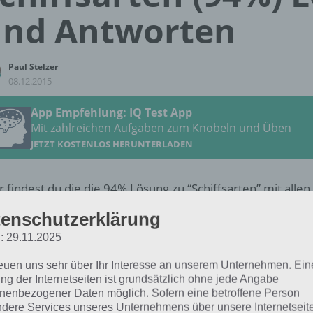
und Antworten
Paul Stelzer
08.12.2015
App Empfehlung: IQ Test App
Mit zahlreichen Aufgaben zum Knobeln und Üben
JETZT KOSTENLOS HERUNTERLADEN
r findest du die die 94% Lösung zu “Schiffsarten” mit alle
 (94 Prozent) musst du die Lösungen eingeben, welche 
enschutzerklärung
em Themengebiet genannt haben könnte. Bei Schiffsarte
: 29.11.2025
worten also bspw. Segelschiff oder Yacht eingeben. Was s
ucht wird, findest du unten.
reuen uns sehr über Ihr Interesse an unserem Unternehmen. Ein
ng der Internetseiten ist grundsätzlich ohne jede Angabe
nenbezogener Daten möglich. Sofern eine betroffene Person
Weitere Lösungen zu 94% gesucht
dere Services unseres Unternehmens über unsere Internetseite