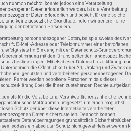
uch nehmen möchte, könnte jedoch eine Verarbeitung
Schaue in
unsere Komplettlösung 
nenbezogener Daten erforderlich werden. Ist die Verarbeitung
App
! Dort kannst du mit der Such
nenbezogener Daten erforderlich und besteht für eine solche
beitung keine gesetzliche Grundlage, holen wir generell eine
schnell die Antworten und Lösung
lligung der betroffenen Person ein.
über 100 Level finden!
erarbeitung personenbezogener Daten, beispielsweise des Na
nschrift, E-Mail-Adresse oder Telefonnummer einer betroffenen
n, erfolgt stets im Einklang mit der Datenschutz-Grundverordnu
die Reihenfolge der Level in 94% bei jedem Spieler anders 
n Übereinstimmung mit den für uns geltenden landesspezifisch
hfolgend die 94% Lösung zum Sachverhalt “Schiffsarten”.
schutzbestimmungen. Mittels dieser Datenschutzerklärung mö
 Unternehmen die Öffentlichkeit über Art, Umfang und Zweck de
rhobenen, genutzten und verarbeiteten personenbezogenen Da
mieren. Ferner werden betroffene Personen mittels dieser
chiffsarten: Lösung für 9
schutzerklärung über die ihnen zustehenden Rechte aufgeklärt
aben als für die Verarbeitung Verantwortlicher zahlreiche techn
rganisatorische Maßnahmen umgesetzt, um einen möglichst
hfolgend findest du alle richtigen Antworten zum Sachverh
nlosen Schutz der über diese Internetseite verarbeiteten
 94%. Die Lösung ist dabei nach den Prozent-Werten sorti
nenbezogenen Daten sicherzustellen. Dennoch können
netbasierte Datenübertragungen grundsätzlich Sicherheitslücke
ung “Schiffsarten”:
isen, sodass ein absoluter Schutz nicht gewährleistet werden k