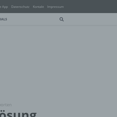
e App
Datenschutz
Kontakt
Impressum
IALS
worten
Lösung