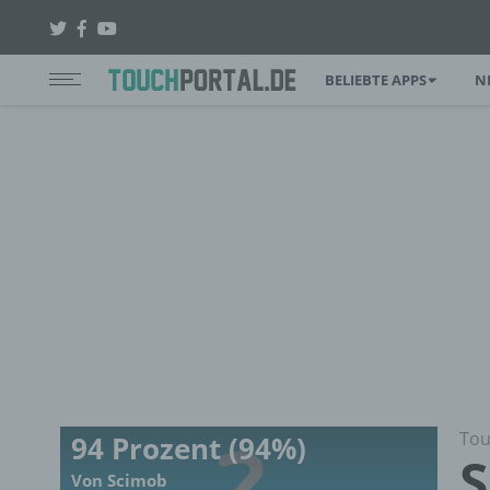
BELIEBTE APPS
N
Tou
94 Prozent (94%)
S
Von Scimob