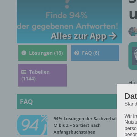
Alles zur App
Lösungen (16)
FAQ (6)
Tabellen
(1144)
Hie
94%
Dat
ein
FAQ
Stand
Ant
ges
Wir f
94% Lösungen der Sachverhalte
Nutzu
M bis Z – Sortiert nach
perso
Anfangsbuchstaben
beson