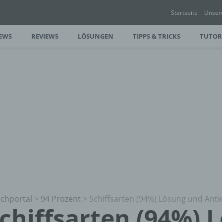
Startseite
Unser
EWS
REVIEWS
LÖSUNGEN
TIPPS & TRICKS
TUTOR
chportal
>
94 Prozent
>
Schiffsarten (94%) Lösung und Ant
chiffsarten (94%) 