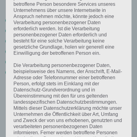
betroffene Person besondere Services unseres
Werten sortiert. Hier die 94% Lösung “Sänger”:
Unternehmens über unsere Internetseite in
Anspruch nehmen möchte, könnte jedoch eine
Musik
Verarbeitung personenbezogener Daten
erforderlich werden. Ist die Verarbeitung
Mikrofon
personenbezogener Daten erforderlich und
Lied
besteht für eine solche Verarbeitung keine
gesetzliche Grundlage, holen wir generell eine
Stimme
Einwilligung der betroffenen Person ein.
Band
Die Verarbeitung personenbezogener Daten,
beispielsweise des Namens, der Anschrift, E-Mail-
Bühne
Adresse oder Telefonnummer einer betroffenen
Person, erfolgt stets im Einklang mit der
Datenschutz-Grundverordnung und in
Weitere Aufgaben und Rätsel im gleichen
Übereinstimmung mit den für uns geltenden
Level
landesspezifischen Datenschutzbestimmungen.
Mittels dieser Datenschutzerklärung möchte unser
Ebenfalls im gleichen Level wie “Sänger” befinden sich
Unternehmen die Öffentlichkeit über Art, Umfang
“
Kunstströmungen
” und “
Bild: Saal mit Stühlen
“. Klicke einfach auf
und Zweck der von uns erhobenen, genutzten und
verarbeiteten personenbezogenen Daten
den Sachverhalt, um zur 94% Lösung zu gelangen.
informieren. Ferner werden betroffene Personen