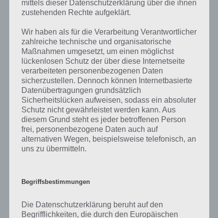
mittels dieser Datenschutzerklärung über die ihnen
Über 94%
zustehenden Rechte aufgeklärt.
In der App 94 Prozent (kurz 94%) musst du zu einem bestimmten
Wir haben als für die Verarbeitung Verantwortlicher
Sachverhalt die entsprechenden Wörter eintragen, was andere
zahlreiche technische und organisatorische
Personen darauf geantwortet haben. Ziel ist es in jedem Level die
Maßnahmen umgesetzt, um einen möglichst
94% der Antworten zu finden, um ein weiteres Level freizuschalten.
lückenlosen Schutz der über diese Internetseite
Zum aktuellen Zeitpunkt gibt es über 100 Level mit jeweils drei
verarbeiteten personenbezogenen Daten
sicherzustellen. Dennoch können Internetbasierte
Sachverhalten, wobei ein Sachverhalt immer ein Bild ist, wozu die
Datenübertragungen grundsätzlich
entsprechenden Wörter gesucht sind.
Sicherheitslücken aufweisen, sodass ein absoluter
Schutz nicht gewährleistet werden kann. Aus
Die App 94% gibt es für Android Smartphones und Tablets, sowie für
diesem Grund steht es jeder betroffenen Person
iOS auf dem iPhone und iPad zum kostenlosen Download. Wer nicht
frei, personenbezogene Daten auch auf
weiterkommt, kann auch Münzen einsetzen, um sich Buchstaben
alternativen Wegen, beispielsweise telefonisch, an
anzeigen zu lassen. Diese erhält man teilweise nur gegen Echtgeld als
uns zu übermitteln.
sogenannten In-App-Kauf. Natürlich kann man eine Aufgabe auch
mit Freunden teilen, um diese nach Rat zu fragen.
Begriffsbestimmungen
Die Datenschutzerklärung beruht auf den
Auf WhatsApp teilen
Teilen auf Facebook
Begrifflichkeiten, die durch den Europäischen