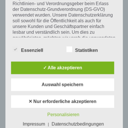
Richtlinien- und Verordnungsgeber beim Erlass
Tweet auf Twitter
der Datenschutz-Grundverordnung (DS-GVO)
verwendet wurden. Unsere Datenschutzerklärung
soll sowohl für die Öffentlichkeit als auch für
unsere Kunden und Geschäftspartner einfach
Mehr Artikel hier auf Touchportal
lesbar und verständlich sein. Um dies zu
gewährleisten, möchten wir vorab die verwendeten
Begrifflichkeiten erläutern.
Essenziell
Statistiken
Wir verwenden in dieser Datenschutzerklärung
unter anderem die folgenden Begriffe:
✓ Alle akzeptieren
a) personenbezogene Daten
Auswahl speichern
Personenbezogene Daten sind alle
Informationen, die sich auf eine identifizierte
✕ Nur erforderliche akzeptieren
oder identifizierbare natürliche Person (im
Folgenden „betroffene Person") beziehen.
0
KOMMENTARE
Personalisieren
Als identifizierbar wird eine natürliche
Person angesehen, die direkt oder indirekt,
Impressum
Datenschutzbedingungen
|