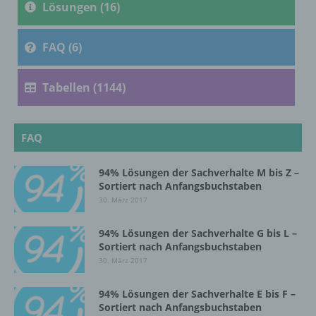
Lösungen (16)
Verarbeitung ist jeder mit oder ohne Hilfe
automatisierter Verfahren ausgeführte
FAQ (6)
Vorgang oder jede solche Vorgangsreihe im
Zusammenhang mit personenbezogenen
Tabellen (1144)
Daten wie das Erheben, das Erfassen, die
Organisation, das Ordnen, die Speicherung,
die Anpassung oder Veränderung, das
Auslesen, das Abfragen, die Verwendung,
FAQ
die Offenlegung durch Übermittlung,
Verbreitung oder eine andere Form der
94% Lösungen der Sachverhalte M bis Z –
Bereitstellung, den Abgleich oder die
Sortiert nach Anfangsbuchstaben
Verknüpfung, die Einschränkung, das
Löschen oder die Vernichtung.
30. März 2017
94% Lösungen der Sachverhalte G bis L –
Sortiert nach Anfangsbuchstaben
d) Einschränkung der Verarbeitung
30. März 2017
Einschränkung der Verarbeitung ist die
94% Lösungen der Sachverhalte E bis F –
Markierung gespeicherter
Sortiert nach Anfangsbuchstaben
personenbezogener Daten mit dem Ziel, ihre