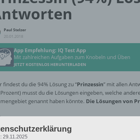
Antworten
Paul Stelzer
20.01.2018
App Empfehlung: IQ Test App
Mit zahlreichen Aufgaben zum Knobeln und Üben
JETZT KOSTENLOS HERUNTERLADEN
r findest du die 94% Lösung zu “
Prinzessin
” mit allen An
 Prozent) musst du die Lösungen eingeben, welche ander
mengebiet genannt haben könnte.
Die Lösungen von Pr
Krone
enschutzerklärung
rinz
: 29.11.2025