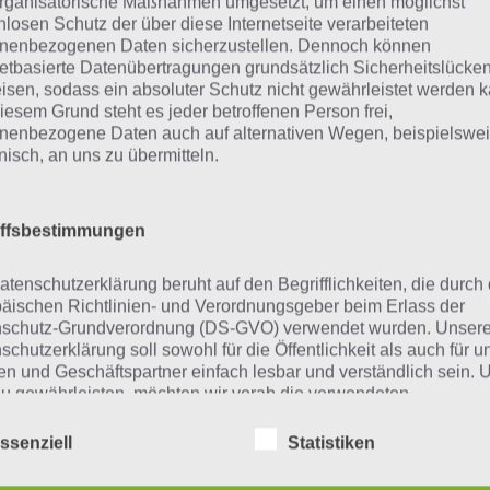
rganisatorische Maßnahmen umgesetzt, um einen möglichst
Schaue in
unsere Komplettlösung 
nlosen Schutz der über diese Internetseite verarbeiteten
nenbezogenen Daten sicherzustellen. Dennoch können
App
! Dort kannst du mit der Such
netbasierte Datenübertragungen grundsätzlich Sicherheitslücke
schnell die Antworten und Lösung
isen, sodass ein absoluter Schutz nicht gewährleistet werden k
iesem Grund steht es jeder betroffenen Person frei,
über 300 Level finden!
nenbezogene Daten auch auf alternativen Wegen, beispielswe
onisch, an uns zu übermitteln.
findest Lösungen auch ohne unsere Hilfe, indem du in de
diese jedoch begrenzt sind, hast du hier stets die Möglichk
iffsbestimmungen
den!
atenschutzerklärung beruht auf den Begrifflichkeiten, die durch
äischen Richtlinien- und Verordnungsgeber beim Erlass der
schutz-Grundverordnung (DS-GVO) verwendet wurden. Unser
ie obige Lösung stimmt leider n
schutzerklärung soll sowohl für die Öffentlichkeit als auch für u
n und Geschäftspartner einfach lesbar und verständlich sein.
zu gewährleisten, möchten wir vorab die verwendeten
n die Lösung, die wir dir oben Prinzessin vorgestellt habe
flichkeiten erläutern.
n sollte oder ein Wort in der Lösung von 94 Prozent fehlt, s
ssenziell
Statistiken
erwenden in dieser Datenschutzerklärung unter anderem die
rekten Lösungen einfach in den Kommentaren mit. Nur so
nden Begriffe: