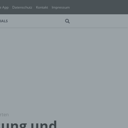
e App
Datenschutz
Kontakt
Impressum
IALS
rten
sung und