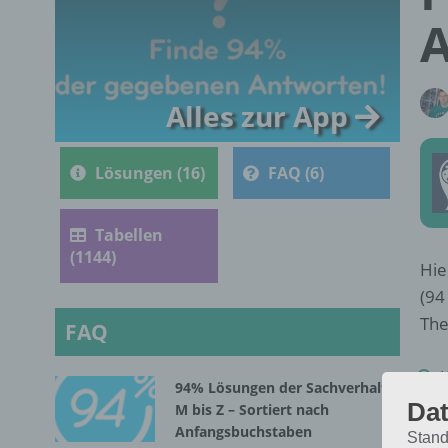
Alles zur App
Lösungen (16)
FAQ (6)
Tabellen
(1144)
Hie
(94
The
FAQ
94% Lösungen der Sachverhalte
Dat
M bis Z – Sortiert nach
P
Anfangsbuchstaben
Stand