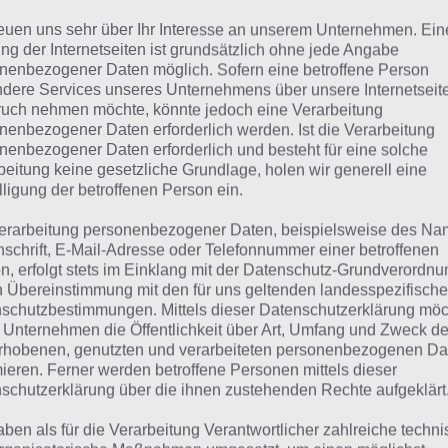
Schloss
reuen uns sehr über Ihr Interesse an unserem Unternehmen. Ein
ng der Internetseiten ist grundsätzlich ohne jede Angabe
leid
nenbezogener Daten möglich. Sofern eine betroffene Person
dere Services unseres Unternehmens über unsere Internetseite
Märchen
uch nehmen möchte, könnte jedoch eine Verarbeitung
nenbezogener Daten erforderlich werden. Ist die Verarbeitung
Erbse
nenbezogener Daten erforderlich und besteht für eine solche
beitung keine gesetzliche Grundlage, holen wir generell eine
lligung der betroffenen Person ein.
rinzessin: Lösung für 94
erarbeitung personenbezogener Daten, beispielsweise des Na
nschrift, E-Mail-Adresse oder Telefonnummer einer betroffenen
n, erfolgt stets im Einklang mit der Datenschutz-Grundverordnu
n findest du bereits die Lösung rund um Prinzessin. Da d
n Übereinstimmung mit den für uns geltenden landesspezifisch
schutzbestimmungen. Mittels dieser Datenschutzerklärung mö
eler anders ist, können wir dir nicht das exakte Level anz
 Unternehmen die Öffentlichkeit über Art, Umfang und Zweck de
ere Komplettlösung jedoch trotzdem zu jedem Sachverha
rhobenen, genutzten und verarbeiteten personenbezogenen Da
worten findest!
mieren. Ferner werden betroffene Personen mittels dieser
schutzerklärung über die ihnen zustehenden Rechte aufgeklärt
Weitere Lösungen zu 94% gesucht
aben als für die Verarbeitung Verantwortlicher zahlreiche techn