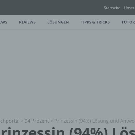
Startseite
Unser
EWS
REVIEWS
LÖSUNGEN
TIPPS & TRICKS
TUTOR
chportal
>
94 Prozent
>
Prinzessin (94%) Lösung und Antwo
rinzessin (94%) Lö