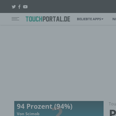
BELIEBTE APPS
N
Tou
94 Prozent (94%)
P
Von Scimob