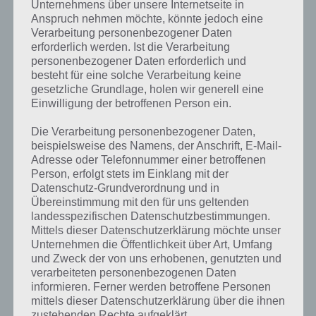
Unternehmens über unsere Internetseite in
Anspruch nehmen möchte, könnte jedoch eine
kannst du mit der Suche
Verarbeitung personenbezogener Daten
schnell die Antworten und
erforderlich werden. Ist die Verarbeitung
personenbezogener Daten erforderlich und
Lösungen der über 300 Level
besteht für eine solche Verarbeitung keine
finden!
gesetzliche Grundlage, holen wir generell eine
Einwilligung der betroffenen Person ein.
Die Verarbeitung personenbezogener Daten,
Du findest Lösungen auch ohne unsere Hilfe, indem du in der App
beispielsweise des Namens, der Anschrift, E-Mail-
Münzen einsetzt. Da diese jedoch begrenzt sind, hast du hier stets
Adresse oder Telefonnummer einer betroffenen
die Möglichkeit alle Antworten zu finden!
Person, erfolgt stets im Einklang mit der
Datenschutz-Grundverordnung und in
Übereinstimmung mit den für uns geltenden
Die obige Lösung stimmt leider nicht mehr?
landesspezifischen Datenschutzbestimmungen.
Mittels dieser Datenschutzerklärung möchte unser
Unternehmen die Öffentlichkeit über Art, Umfang
Wenn die Lösung, die wir dir oben Praktikum vorgestellt haben,
und Zweck der von uns erhobenen, genutzten und
nicht mehr aktuell sein sollte oder ein Wort in der Lösung von 94
verarbeiteten personenbezogenen Daten
Prozent fehlt, so teile uns die korrekten Lösungen einfach in den
informieren. Ferner werden betroffene Personen
Kommentaren mit. Nur so können wir stets die aktuellen Antworten
mittels dieser Datenschutzerklärung über die ihnen
auf die zahlreichen Fragen und Sachverhalte in der App geben. Da
zustehenden Rechte aufgeklärt.