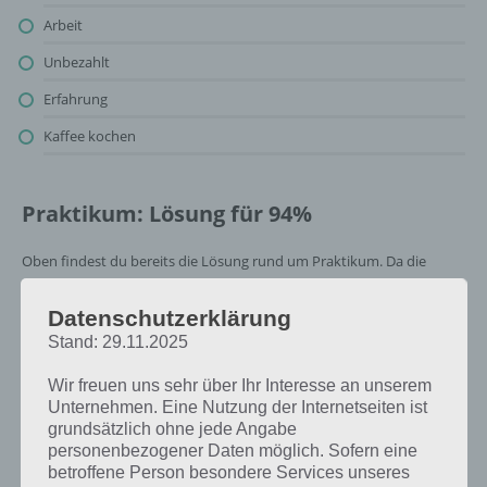
Arbeit
Unbezahlt
Erfahrung
Kaffee kochen
Praktikum: Lösung für 94%
Oben findest du bereits die Lösung rund um Praktikum. Da die
Reihenfolge bei jedem Spieler anders ist, können wir dir nicht das
exakte Level anzeigen, weshalb du über unsere Komplettlösung
Datenschutzerklärung
jedoch trotzdem zu jedem Sachverhalt die entsprechenden
Stand: 29.11.2025
Antworten findest!
Wir freuen uns sehr über Ihr Interesse an unserem
Unternehmen. Eine Nutzung der Internetseiten ist
Weitere Lösungen zu 94%
grundsätzlich ohne jede Angabe
gesucht
? Schaue in
unsere
personenbezogener Daten möglich. Sofern eine
betroffene Person besondere Services unseres
Komplettlösung zur App
! Dort