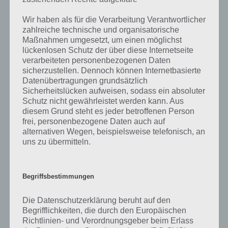
die Entwickler die Lösungen immer mal wieder verändern.
Wir haben als für die Verarbeitung Verantwortlicher
zahlreiche technische und organisatorische
Darum geht es bei 94%
Maßnahmen umgesetzt, um einen möglichst
lückenlosen Schutz der über diese Internetseite
Was ist 94%? In der App 94% musst du auf Basis eines Bildes oder
verarbeiteten personenbezogenen Daten
einer Aussage die Antworten herausfinden, die von anderen Spielern
sicherzustellen. Dennoch können Internetbasierte
am häufigsten genannt worden sind. Nur so kannst du das nächste
Datenübertragungen grundsätzlich
Level freischalten. Zusammenaddiert ergeben alle Antworten 94
Sicherheitslücken aufweisen, sodass ein absoluter
Prozent, wovon die App ihren Namen hat. Entsprechend ist 94
Schutz nicht gewährleistet werden kann. Aus
Prozent ein Wort und Rätsel-Spiel. Bereits über 10 Millionen mal
diesem Grund steht es jeder betroffenen Person
wurde die App mittlerweile heruntergeladen und gehört mit zu den
frei, personenbezogene Daten auch auf
erfolgreichsten Spiele Apps in diesem Genre im Google Play Store
alternativen Wegen, beispielsweise telefonisch, an
und iTunes App Store.
uns zu übermitteln.
Begriffsbestimmungen
Auf WhatsApp teilen
Teilen auf Facebook
Die Datenschutzerklärung beruht auf den
Begrifflichkeiten, die durch den Europäischen
Tweet auf Twitter
Richtlinien- und Verordnungsgeber beim Erlass