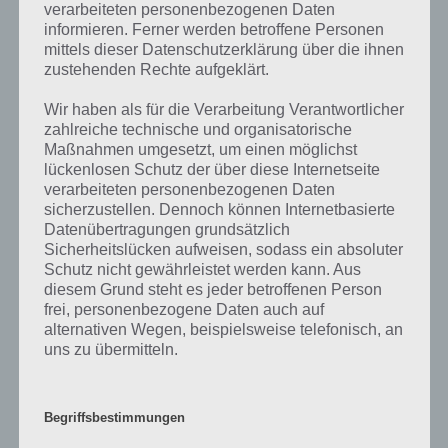
verarbeiteten personenbezogenen Daten
informieren. Ferner werden betroffene Personen
Ebenfalls im gleichen Level wie “Pixarfilme” befinden sich
mittels dieser Datenschutzerklärung über die ihnen
“
Schuhmarken
” und “
Bild: Pfauenfeder und Blau
“. Klicke einfach auf
zustehenden Rechte aufgeklärt.
den Sachverhalt, um zur 94% Lösung zu gelangen.
Wir haben als für die Verarbeitung Verantwortlicher
Wenn die Lösung nicht mehr aktuell sein sollte oder ein Wort in der
zahlreiche technische und organisatorische
Lösung von 94 Prozent fehlt, so teile uns die korrekten Lösungen
Maßnahmen umgesetzt, um einen möglichst
einfach in den Kommentaren mit. Nur so können wir stets die
lückenlosen Schutz der über diese Internetseite
aktuellen Antworten auf die zahlreichen Fragen in der App geben.
verarbeiteten personenbezogenen Daten
sicherzustellen. Dennoch können Internetbasierte
Datenübertragungen grundsätzlich
Darum geht es bei 94%
Sicherheitslücken aufweisen, sodass ein absoluter
Schutz nicht gewährleistet werden kann. Aus
diesem Grund steht es jeder betroffenen Person
Was ist 94%? In der App 94% musst du auf Basis eines Bildes oder
frei, personenbezogene Daten auch auf
einer Aussage die Antworten herausfinden, die von anderen Spielern
alternativen Wegen, beispielsweise telefonisch, an
am häufigsten genannt worden sind. Nur so kannst du das nächste
uns zu übermitteln.
Level freischalten. Zusammenaddiert ergeben alle Antworten 94
Prozent, wovon die App ihren Namen hat. Entsprechend ist 94
Prozent ein Wort und Rätsel-Spiel. Bereits über 10 Millionen mal
wurde die App mittlerweile heruntergeladen und gehört mit zu den
Begriffsbestimmungen
erfolgreichsten Spiele Apps in diesem Genre im Google Play Store