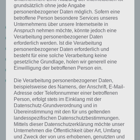
grundsätzlich ohne jede Angabe
Pixarfilme in der App 94%. Die Lösung ist dabei nach den Prozent-
personenbezogener Daten möglich. Sofern eine
Werten sortiert. Hier die Antworten:
betroffene Person besondere Services unseres
Unternehmens über unsere Internetseite in
Cars (28%)
Anspruch nehmen möchte, könnte jedoch eine
Verarbeitung personenbezogener Daten
Findet Nemo (18%)
erforderlich werden. Ist die Verarbeitung
Oben (16%)
personenbezogener Daten erforderlich und
besteht für eine solche Verarbeitung keine
Wall-e (13%)
gesetzliche Grundlage, holen wir generell eine
Einwilligung der betroffenen Person ein.
Monster AG (13%)
Die Unglaublichen (6%)
Die Verarbeitung personenbezogener Daten,
beispielsweise des Namens, der Anschrift, E-Mail-
Adresse oder Telefonnummer einer betroffenen
Von Cars sind mittlerweile mehrere Teile erschienen, der erste
Person, erfolgt stets im Einklang mit der
erschien 2006. In diesem haben Autos die Hauptrolle, die sich jedoch
Datenschutz-Grundverordnung und in
wie menschliche Charaktere benehmen.
Übereinstimmung mit den für uns geltenden
landesspezifischen Datenschutzbestimmungen.
Mittels dieser Datenschutzerklärung möchte unser
Unternehmen die Öffentlichkeit über Art, Umfang
Weitere Aufgaben und Rätsel im gleichen
und Zweck der von uns erhobenen, genutzten und
Level