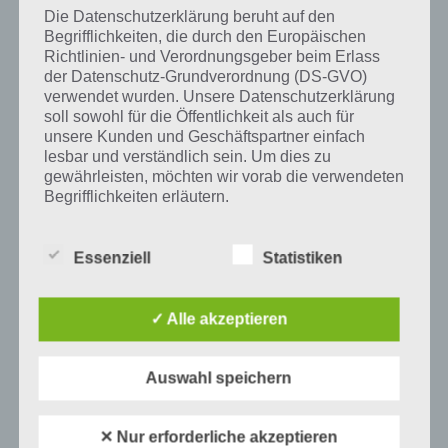
und iTunes App Store.
Die Datenschutzerklärung beruht auf den
Begrifflichkeiten, die durch den Europäischen
Richtlinien- und Verordnungsgeber beim Erlass
der Datenschutz-Grundverordnung (DS-GVO)
verwendet wurden. Unsere Datenschutzerklärung
Auf WhatsApp teilen
Teilen auf Facebook
soll sowohl für die Öffentlichkeit als auch für
unsere Kunden und Geschäftspartner einfach
Tweet auf Twitter
lesbar und verständlich sein. Um dies zu
gewährleisten, möchten wir vorab die verwendeten
Begrifflichkeiten erläutern.
Wir verwenden in dieser Datenschutzerklärung
Mehr Artikel hier auf Touchportal
unter anderem die folgenden Begriffe:
Essenziell
Statistiken
✓ Alle akzeptieren
a) personenbezogene Daten
Personenbezogene Daten sind alle
Auswahl speichern
Informationen, die sich auf eine identifizierte
oder identifizierbare natürliche Person (im
Folgenden „betroffene Person") beziehen.
✕ Nur erforderliche akzeptieren