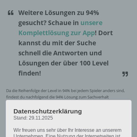
Weitere Lösungen zu 94%
gesucht
? Schaue in
unsere
Komplettlösung zur App
! Dort
kannst du mit der Suche
schnell die Antworten und
Lösungen der über 100 Level
finden!
Da die Reihenfolge der Level in 94% bei jedem Spieler anders sind,
findest du nachfolgend die 94% Lösung zum Sachverhalt
“Pixarfilme”.
Datenschutzerklärung
Stand: 29.11.2025
Pixarfilme: Lösung für 94%
Wir freuen uns sehr über Ihr Interesse an unserem
Nachfolgend findest du alle richtigen Antworten zum Sachverhalt
Unternehmen. Eine Nutzung der Internetseiten ist