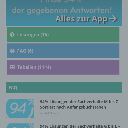
c) Verarbeitung
Alles zur App
Verarbeitung ist jeder mit oder ohne Hilfe
automatisierter Verfahren ausgeführte
Lösungen (16)
Vorgang oder jede solche Vorgangsreihe im
Zusammenhang mit personenbezogenen
Daten wie das Erheben, das Erfassen, die
FAQ (6)
Organisation, das Ordnen, die Speicherung,
die Anpassung oder Veränderung, das
Auslesen, das Abfragen, die Verwendung,
Tabellen (1144)
die Offenlegung durch Übermittlung,
Verbreitung oder eine andere Form der
Bereitstellung, den Abgleich oder die
Verknüpfung, die Einschränkung, das
FAQ
Löschen oder die Vernichtung.
94% Lösungen der Sachverhalte M bis Z –
Sortiert nach Anfangsbuchstaben
d) Einschränkung der Verarbeitung
30. März 2017
Einschränkung der Verarbeitung ist die
94% Lösungen der Sachverhalte G bis L –