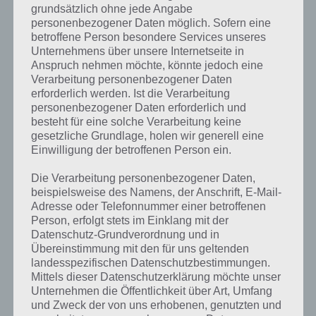
dir nicht das exakte Level anzeigen, weshalb du über unsere
grundsätzlich ohne jede Angabe
Komplettlösung jedoch trotzdem zu jedem Sachverhalt die
personenbezogener Daten möglich. Sofern eine
entsprechenden Antworten findest!
betroffene Person besondere Services unseres
Unternehmens über unsere Internetseite in
Anspruch nehmen möchte, könnte jedoch eine
Weitere Lösungen zu 94%
Verarbeitung personenbezogener Daten
gesucht
? Schaue in
unsere
erforderlich werden. Ist die Verarbeitung
personenbezogener Daten erforderlich und
Komplettlösung zur App
! Dort
besteht für eine solche Verarbeitung keine
gesetzliche Grundlage, holen wir generell eine
kannst du mit der Suche
Einwilligung der betroffenen Person ein.
schnell die Antworten und
Die Verarbeitung personenbezogener Daten,
Lösungen der über 300 Level
beispielsweise des Namens, der Anschrift, E-Mail-
Adresse oder Telefonnummer einer betroffenen
finden!
Person, erfolgt stets im Einklang mit der
Datenschutz-Grundverordnung und in
Übereinstimmung mit den für uns geltenden
Du findest Lösungen auch ohne unsere Hilfe, indem du in der App
landesspezifischen Datenschutzbestimmungen.
Münzen einsetzt. Da diese jedoch begrenzt sind, hast du hier stets
Mittels dieser Datenschutzerklärung möchte unser
die Möglichkeit alle Antworten zu finden!
Unternehmen die Öffentlichkeit über Art, Umfang
und Zweck der von uns erhobenen, genutzten und