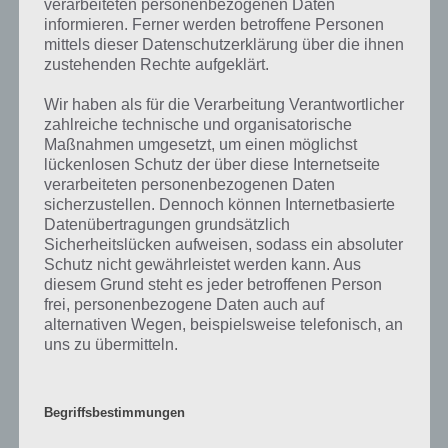
verarbeiteten personenbezogenen Daten
Die obige Lösung stimmt leider nicht mehr?
informieren. Ferner werden betroffene Personen
mittels dieser Datenschutzerklärung über die ihnen
zustehenden Rechte aufgeklärt.
Wenn die Lösung, die wir dir oben Personen aus Disney-Filmen
vorgestellt haben, nicht mehr aktuell sein sollte oder ein Wort in der
Wir haben als für die Verarbeitung Verantwortlicher
Lösung von 94 Prozent fehlt, so teile uns die korrekten Lösungen
zahlreiche technische und organisatorische
einfach in den Kommentaren mit. Nur so können wir stets die
Maßnahmen umgesetzt, um einen möglichst
aktuellen Antworten auf die zahlreichen Fragen und Sachverhalte in
lückenlosen Schutz der über diese Internetseite
der App geben. Da die Entwickler die Lösungen immer mal wieder
verarbeiteten personenbezogenen Daten
verändern.
sicherzustellen. Dennoch können Internetbasierte
Datenübertragungen grundsätzlich
Sicherheitslücken aufweisen, sodass ein absoluter
Darum geht es bei 94%
Schutz nicht gewährleistet werden kann. Aus
diesem Grund steht es jeder betroffenen Person
Was ist 94%? In der App 94% musst du auf Basis eines Bildes oder
frei, personenbezogene Daten auch auf
einer Aussage die Antworten herausfinden, die von anderen Spielern
alternativen Wegen, beispielsweise telefonisch, an
am häufigsten genannt worden sind. Nur so kannst du das nächste
uns zu übermitteln.
Level freischalten. Zusammenaddiert ergeben alle Antworten 94
Prozent, wovon die App ihren Namen hat. Entsprechend ist 94
Prozent ein Wort und Rätsel-Spiel. Bereits über 10 Millionen mal
Begriffsbestimmungen
wurde die App mittlerweile heruntergeladen und gehört mit zu den
erfolgreichsten Spiele Apps in diesem Genre im Google Play Store