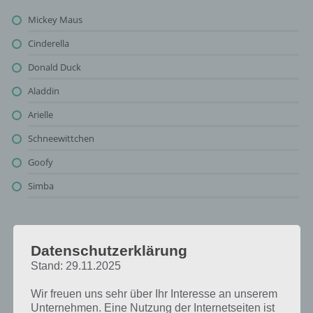
Mickey Maus
Cinderella
Donald Duck
Aladdin
Arielle
Schneewittchen
Goofy
Simba
Personen aus Disney-Filmen: Lösung für
Datenschutzerklärung
94%
Stand: 29.11.2025
Oben findest du bereits die Lösung rund um Personen aus Disney-
Wir freuen uns sehr über Ihr Interesse an unserem
Filmen. Da die Reihenfolge bei jedem Spieler anders ist, können wir
Unternehmen. Eine Nutzung der Internetseiten ist