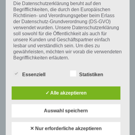
Die Datenschutzerklärung beruht auf den
und iTunes App Store.
Begrifflichkeiten, die durch den Europäischen
Richtlinien- und Verordnungsgeber beim Erlass
der Datenschutz-Grundverordnung (DS-GVO)
verwendet wurden. Unsere Datenschutzerklärung
Auf WhatsApp teilen
Teilen auf Facebook
soll sowohl für die Öffentlichkeit als auch für
unsere Kunden und Geschäftspartner einfach
lesbar und verständlich sein. Um dies zu
Tweet auf Twitter
gewährleisten, möchten wir vorab die verwendeten
Begrifflichkeiten erläutern.
Wir verwenden in dieser Datenschutzerklärung
Mehr Artikel hier auf Touchportal
Essenziell
Statistiken
unter anderem die folgenden Begriffe:
✓ Alle akzeptieren
a) personenbezogene Daten
Auswahl speichern
Personenbezogene Daten sind alle
Informationen, die sich auf eine identifizierte
oder identifizierbare natürliche Person (im
✕ Nur erforderliche akzeptieren
Folgenden „betroffene Person") beziehen.