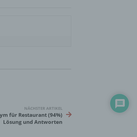
er
ung
hen,
ng,
essen,
ser
NÄCHSTER ARTIKEL
ym für Restaurant (94%)
Lösung und Antworten
aten