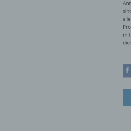
Ant
sin
all
Pro
mit
die