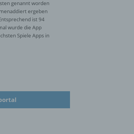
gsten genannt worden
ammenaddiert ergeben
Entsprechend ist 94
 die
 mal wurde die App
chsten Spiele Apps in
hren
en,
die
oder
portal
tung.