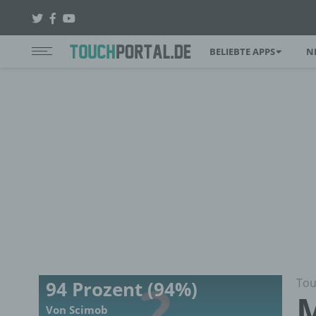
BELIEBTE APPS
N
Tou
94 Prozent (94%)
M
Von Scimob