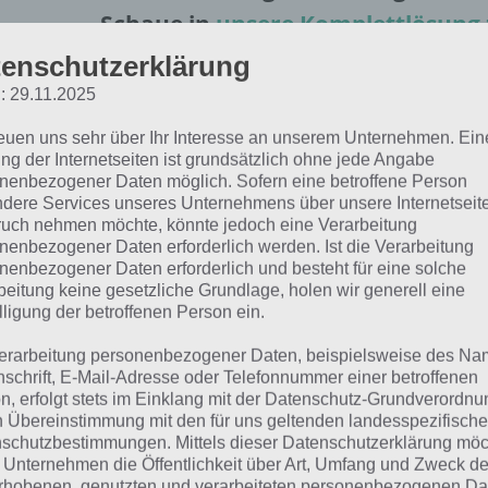
Schaue in
unsere Komplettlösung 
App
! Dort kannst du mit der Such
enschutzerklärung
schnell die Antworten und Lösung
: 29.11.2025
über 100 Level finden!
reuen uns sehr über Ihr Interesse an unserem Unternehmen. Ein
ng der Internetseiten ist grundsätzlich ohne jede Angabe
nenbezogener Daten möglich. Sofern eine betroffene Person
die Reihenfolge der Level in 94% bei jedem Spieler anders 
dere Services unseres Unternehmens über unsere Internetseite
hfolgend die 94% Lösung zum Sachverhalt “Musik”.
uch nehmen möchte, könnte jedoch eine Verarbeitung
nenbezogener Daten erforderlich werden. Ist die Verarbeitung
nenbezogener Daten erforderlich und besteht für eine solche
beitung keine gesetzliche Grundlage, holen wir generell eine
usik: Lösung für 94%
lligung der betroffenen Person ein.
erarbeitung personenbezogener Daten, beispielsweise des Na
hfolgend findest du alle richtigen Antworten zum Sachver
nschrift, E-Mail-Adresse oder Telefonnummer einer betroffenen
n, erfolgt stets im Einklang mit der Datenschutz-Grundverordnu
. Die Lösung ist dabei nach den Prozent-Werten sortiert.
n Übereinstimmung mit den für uns geltenden landesspezifisch
schutzbestimmungen. Mittels dieser Datenschutzerklärung mö
Pop (32%)
 Unternehmen die Öffentlichkeit über Art, Umfang und Zweck de
rhobenen, genutzten und verarbeiteten personenbezogenen Da