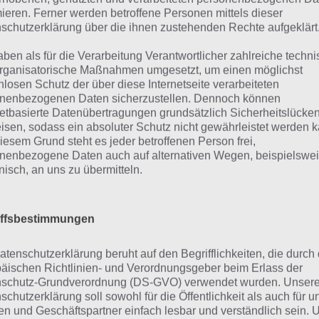
Rock (23%)
mieren. Ferner werden betroffene Personen mittels dieser
schutzerklärung über die ihnen zustehenden Rechte aufgeklärt
lassik (9%)
aben als für die Verarbeitung Verantwortlicher zahlreiche techn
rganisatorische Maßnahmen umgesetzt, um einen möglichst
Rap (8%)
nlosen Schutz der über diese Internetseite verarbeiteten
nenbezogenen Daten sicherzustellen. Dennoch können
azz (7%)
netbasierte Datenübertragungen grundsätzlich Sicherheitslücke
isen, sodass ein absoluter Schutz nicht gewährleistet werden k
Noten (5%)
iesem Grund steht es jeder betroffenen Person frei,
nenbezogene Daten auch auf alternativen Wegen, beispielswe
Hören (4%)
onisch, an uns zu übermitteln.
ingen (4%)
iffsbestimmungen
adio (2%)
atenschutzerklärung beruht auf den Begrifflichkeiten, die durch
m Themengebiet Musik ist die Bandbreite an Begriffen be
äischen Richtlinien- und Verordnungsgeber beim Erlass der
schutz-Grundverordnung (DS-GVO) verwendet wurden. Unser
t es nicht nur die verschiedensten Musikgenres, sondern a
schutzerklärung soll sowohl für die Öffentlichkeit als auch für u
ört.
n und Geschäftspartner einfach lesbar und verständlich sein.