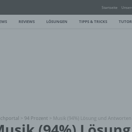
Startseite
Unser
EWS
REVIEWS
LÖSUNGEN
TIPPS & TRICKS
TUTOR
chportal
>
94 Prozent
>
Musik (94%) Lösung und Antworten
usik (94%) Lösung