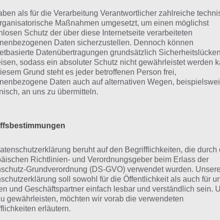
tift
aben als für die Verarbeitung Verantwortlicher zahlreiche techn
Balsam
rganisatorische Maßnahmen umgesetzt, um einen möglichst
nlosen Schutz der über diese Internetseite verarbeiteten
nenbezogenen Daten sicherzustellen. Dennoch können
Bekenntnis
netbasierte Datenübertragungen grundsätzlich Sicherheitslücke
isen, sodass ein absoluter Schutz nicht gewährleistet werden k
iercing
iesem Grund steht es jeder betroffenen Person frei,
nenbezogene Daten auch auf alternativen Wegen, beispielswe
Lesen
onisch, an uns zu übermitteln.
 diesen Kategorien, die mit einem Wortbestandteil start
iffsbestimmungen
 zweite Wort denken. Also Lippenstift, Lippenbalsam ode
atenschutzerklärung beruht auf den Begrifflichkeiten, die durch
äischen Richtlinien- und Verordnungsgeber beim Erlass der
eitere Aufgaben und Rätsel im g
schutz-Grundverordnung (DS-GVO) verwendet wurden. Unser
schutzerklärung soll sowohl für die Öffentlichkeit als auch für u
n und Geschäftspartner einfach lesbar und verständlich sein.
nfalls im gleichen Level wie “Lippen_____” befinden sich “
D
zu gewährleisten, möchten wir vorab die verwendeten
flichkeiten erläutern.
 1950er Jahren
” und “
Bild: Dudelsack
“. Klicke einfach auf