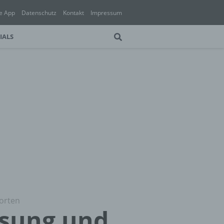
e App
Datenschutz
Kontakt
Impressum
IALS
orten
ösung und