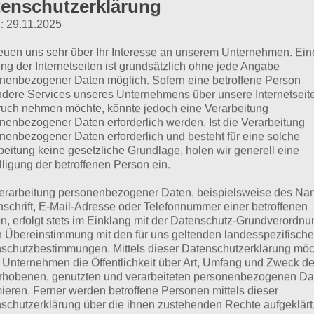
enschutzerklärung
Weitere Lösungen zu 94% gesucht
: 29.11.2025
Schaue in
unsere Komplettlösung 
reuen uns sehr über Ihr Interesse an unserem Unternehmen. Ein
App
! Dort kannst du mit der Such
ng der Internetseiten ist grundsätzlich ohne jede Angabe
schnell die Antworten und Lösung
nenbezogener Daten möglich. Sofern eine betroffene Person
dere Services unseres Unternehmens über unsere Internetseite
über 100 Level finden!
uch nehmen möchte, könnte jedoch eine Verarbeitung
nenbezogener Daten erforderlich werden. Ist die Verarbeitung
nenbezogener Daten erforderlich und besteht für eine solche
die Reihenfolge der Level in 94% bei jedem Spieler anders 
beitung keine gesetzliche Grundlage, holen wir generell eine
hfolgend die 94% Lösung zum Sachverhalt “Lippen_____”.
lligung der betroffenen Person ein.
erarbeitung personenbezogener Daten, beispielsweise des Na
nschrift, E-Mail-Adresse oder Telefonnummer einer betroffenen
ippen_____: Lösung für 94
n, erfolgt stets im Einklang mit der Datenschutz-Grundverordnu
n Übereinstimmung mit den für uns geltenden landesspezifisch
schutzbestimmungen. Mittels dieser Datenschutzerklärung mö
hfolgend findest du alle richtigen Antworten zum Sachverh
 Unternehmen die Öffentlichkeit über Art, Umfang und Zweck de
rhobenen, genutzten und verarbeiteten personenbezogenen Da
 94%. Die Lösung ist dabei nach den Prozent-Werten sorti
mieren. Ferner werden betroffene Personen mittels dieser
schutzerklärung über die ihnen zustehenden Rechte aufgeklärt