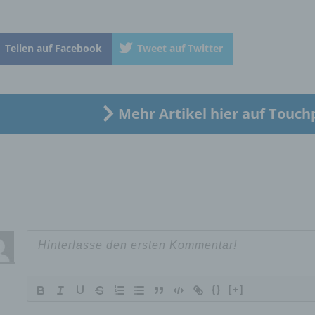
Betroffene Person ist jede identifizierte oder identifizierbare
natürliche Person, deren personenbezogene Daten von dem für
Verarbeitung Verantwortlichen verarbeitet werden.
Teilen auf Facebook
Tweet auf Twitter
c) Verarbeitung
Mehr Artikel hier auf Touch
Verarbeitung ist jeder mit oder ohne Hilfe automatisierter Verfa
ausgeführte Vorgang oder jede solche Vorgangsreihe im
Zusammenhang mit personenbezogenen Daten wie das Erheb
das Erfassen, die Organisation, das Ordnen, die Speicherung, 
Anpassung oder Veränderung, das Auslesen, das Abfragen, die
Verwendung, die Offenlegung durch Übermittlung, Verbreitung 
eine andere Form der Bereitstellung, den Abgleich oder die
Verknüpfung, die Einschränkung, das Löschen oder die Vernich
d) Einschränkung der Verarbeitung
{}
[+]
Einschränkung der Verarbeitung ist die Markierung gespeichert
personenbezogener Daten mit dem Ziel, ihre künftige Verarbeit