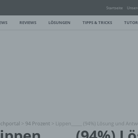
Startseite
Unser
EWS
REVIEWS
LÖSUNGEN
TIPPS & TRICKS
TUTOR
chportal
>
94 Prozent
>
Lippen_____ (94%) Lösung und Antw
ippen_____ (94%) L