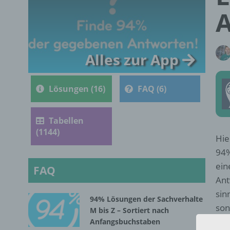
Alles zur App
Lösungen (16)
FAQ (6)
Tabellen
(1144)
Hie
94%
ein
FAQ
Ant
sin
94% Lösungen der Sachverhalte
son
M bis Z – Sortiert nach
Anfangsbuchstaben