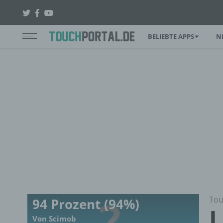
BELIEBTE APPS
N
Tou
94 Prozent (94%)
L
Von Scimob