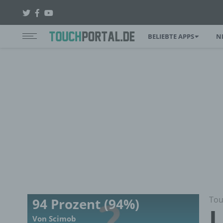
BELIEBTE APPS
N
Tou
94 Prozent (94%)
L
Von Scimob