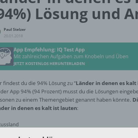
94%) Lösung und 
Paul Stelzer
20.01.2018
App Empfehlung: IQ Test App
Mit zahlreichen Aufgaben zum Knobeln und Üben
JETZT KOSTENLOS HERUNTERLADEN
r findest du die 94% Lösung zu “
Länder in denen es kalt 
 der App 94% (94 Prozent) musst du die Lösungen eingeb
sonen zu einem Themengebiet genannt haben könnte.
D
der in denen es kalt ist lauten
:
Russland
Grönland