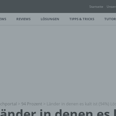
Startseite
Unser
EWS
REVIEWS
LÖSUNGEN
TIPPS & TRICKS
TUTOR
chportal
>
94 Prozent
>
Länder in denen es kalt ist (94%) 
änder in denen es k