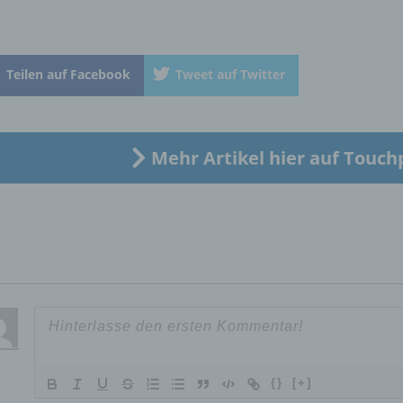
Betroffene Person ist jede identifizierte oder identifizierbare
natürliche Person, deren personenbezogene Daten von dem für
Verarbeitung Verantwortlichen verarbeitet werden.
Teilen auf Facebook
Tweet auf Twitter
c) Verarbeitung
Verarbeitung ist jeder mit oder ohne Hilfe automatisierter Verfa
Mehr Artikel hier auf Touch
ausgeführte Vorgang oder jede solche Vorgangsreihe im
Zusammenhang mit personenbezogenen Daten wie das Erheb
das Erfassen, die Organisation, das Ordnen, die Speicherung, 
Anpassung oder Veränderung, das Auslesen, das Abfragen, die
Verwendung, die Offenlegung durch Übermittlung, Verbreitung 
eine andere Form der Bereitstellung, den Abgleich oder die
Verknüpfung, die Einschränkung, das Löschen oder die Vernich
d) Einschränkung der Verarbeitung
Einschränkung der Verarbeitung ist die Markierung gespeichert
{}
[+]
personenbezogener Daten mit dem Ziel, ihre künftige Verarbeit