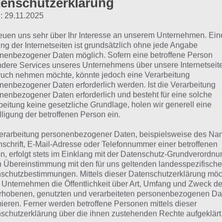
enschutzerklärung
: 29.11.2025
Norwegen
reuen uns sehr über Ihr Interesse an unserem Unternehmen. Ein
Kanada
ng der Internetseiten ist grundsätzlich ohne jede Angabe
nenbezogener Daten möglich. Sofern eine betroffene Person
sland
dere Services unseres Unternehmens über unsere Internetseite
uch nehmen möchte, könnte jedoch eine Verarbeitung
Finnland
nenbezogener Daten erforderlich werden. Ist die Verarbeitung
nenbezogener Daten erforderlich und besteht für eine solche
beitung keine gesetzliche Grundlage, holen wir generell eine
Schweden
lligung der betroffenen Person ein.
erarbeitung personenbezogener Daten, beispielsweise des Na
änder in denen es kalt is
nschrift, E-Mail-Adresse oder Telefonnummer einer betroffenen
n, erfolgt stets im Einklang mit der Datenschutz-Grundverordnu
n Übereinstimmung mit den für uns geltenden landesspezifisch
ür 94%
schutzbestimmungen. Mittels dieser Datenschutzerklärung mö
 Unternehmen die Öffentlichkeit über Art, Umfang und Zweck de
rhobenen, genutzten und verarbeiteten personenbezogenen Da
n findest du bereits die Lösung rund um Länder in denen es
mieren. Ferner werden betroffene Personen mittels dieser
schutzerklärung über die ihnen zustehenden Rechte aufgeklärt
henfolge bei jedem Spieler anders ist, können wir dir nich