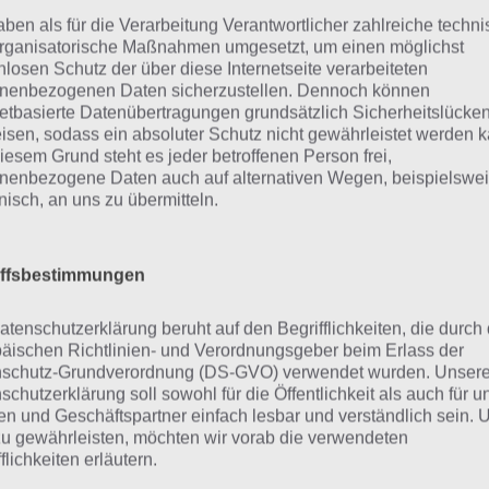
eigen, weshalb du über unsere Komplettlösung jedoch t
aben als für die Verarbeitung Verantwortlicher zahlreiche techn
hverhalt die entsprechenden Antworten findest!
rganisatorische Maßnahmen umgesetzt, um einen möglichst
nlosen Schutz der über diese Internetseite verarbeiteten
nenbezogenen Daten sicherzustellen. Dennoch können
Weitere Lösungen zu 94% gesucht
netbasierte Datenübertragungen grundsätzlich Sicherheitslücke
isen, sodass ein absoluter Schutz nicht gewährleistet werden k
Schaue in
unsere Komplettlösung 
iesem Grund steht es jeder betroffenen Person frei,
App
! Dort kannst du mit der Such
nenbezogene Daten auch auf alternativen Wegen, beispielswe
onisch, an uns zu übermitteln.
schnell die Antworten und Lösung
über 300 Level finden!
iffsbestimmungen
findest Lösungen auch ohne unsere Hilfe, indem du in de
atenschutzerklärung beruht auf den Begrifflichkeiten, die durch
diese jedoch begrenzt sind, hast du hier stets die Möglichk
äischen Richtlinien- und Verordnungsgeber beim Erlass der
schutz-Grundverordnung (DS-GVO) verwendet wurden. Unser
den!
schutzerklärung soll sowohl für die Öffentlichkeit als auch für u
n und Geschäftspartner einfach lesbar und verständlich sein.
zu gewährleisten, möchten wir vorab die verwendeten
flichkeiten erläutern.
ie obige Lösung stimmt leider n