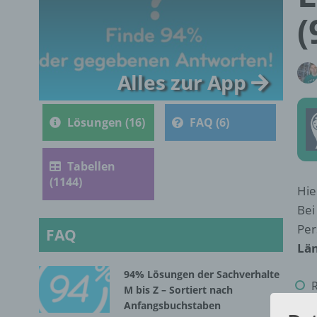
(
Alles zur App
Lösungen (16)
FAQ (6)
Tabellen
(1144)
Hie
Bei
Per
FAQ
Län
94% Lösungen der Sachverhalte
M bis Z – Sortiert nach
Anfangsbuchstaben