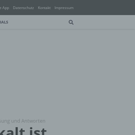
e App
Datenschutz
Kontakt
Impressum
IALS
Lösung und Antworten
alt ist