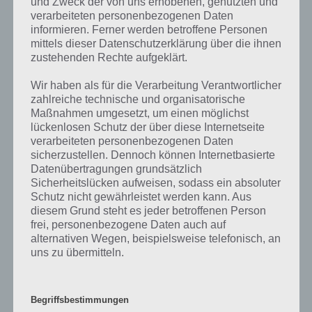
und Zweck der von uns erhobenen, genutzten und
verarbeiteten personenbezogenen Daten
Wenn die Lösung, die wir dir oben Länder, die bekannt für Wein sind
informieren. Ferner werden betroffene Personen
vorgestellt haben, nicht mehr aktuell sein sollte oder ein Wort in der
mittels dieser Datenschutzerklärung über die ihnen
Lösung von 94 Prozent fehlt, so teile uns die korrekten Lösungen
zustehenden Rechte aufgeklärt.
einfach in den Kommentaren mit. Nur so können wir stets die
aktuellen Antworten auf die zahlreichen Fragen und Sachverhalte in
Wir haben als für die Verarbeitung Verantwortlicher
der App geben. Da die Entwickler die Lösungen immer mal wieder
zahlreiche technische und organisatorische
verändern.
Maßnahmen umgesetzt, um einen möglichst
lückenlosen Schutz der über diese Internetseite
verarbeiteten personenbezogenen Daten
Darum geht es bei 94%
sicherzustellen. Dennoch können Internetbasierte
Datenübertragungen grundsätzlich
Was ist 94%? In der App 94% musst du auf Basis eines Bildes oder
Sicherheitslücken aufweisen, sodass ein absoluter
einer Aussage die Antworten herausfinden, die von anderen Spielern
Schutz nicht gewährleistet werden kann. Aus
am häufigsten genannt worden sind. Nur so kannst du das nächste
diesem Grund steht es jeder betroffenen Person
Level freischalten. Zusammenaddiert ergeben alle Antworten 94
frei, personenbezogene Daten auch auf
Prozent, wovon die App ihren Namen hat. Entsprechend ist 94
alternativen Wegen, beispielsweise telefonisch, an
uns zu übermitteln.
Prozent ein Wort und Rätsel-Spiel. Bereits über 10 Millionen mal
wurde die App mittlerweile heruntergeladen und gehört mit zu den
erfolgreichsten Spiele Apps in diesem Genre im Google Play Store
und iTunes App Store.
Begriffsbestimmungen