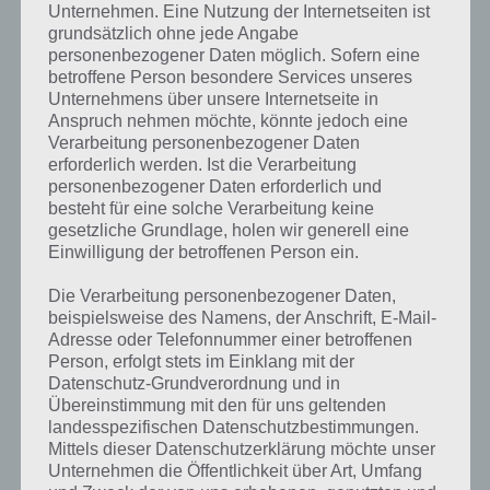
entsprechenden Antworten findest!
Unternehmen. Eine Nutzung der Internetseiten ist
grundsätzlich ohne jede Angabe
personenbezogener Daten möglich. Sofern eine
Weitere Lösungen zu 94%
betroffene Person besondere Services unseres
gesucht
? Schaue in
unsere
Unternehmens über unsere Internetseite in
Anspruch nehmen möchte, könnte jedoch eine
Komplettlösung zur App
! Dort
Verarbeitung personenbezogener Daten
erforderlich werden. Ist die Verarbeitung
kannst du mit der Suche
personenbezogener Daten erforderlich und
schnell die Antworten und
besteht für eine solche Verarbeitung keine
gesetzliche Grundlage, holen wir generell eine
Lösungen der über 300 Level
Einwilligung der betroffenen Person ein.
finden!
Die Verarbeitung personenbezogener Daten,
beispielsweise des Namens, der Anschrift, E-Mail-
Adresse oder Telefonnummer einer betroffenen
Du findest Lösungen auch ohne unsere Hilfe, indem du in der App
Person, erfolgt stets im Einklang mit der
Münzen einsetzt. Da diese jedoch begrenzt sind, hast du hier stets
Datenschutz-Grundverordnung und in
die Möglichkeit alle Antworten zu finden!
Übereinstimmung mit den für uns geltenden
landesspezifischen Datenschutzbestimmungen.
Mittels dieser Datenschutzerklärung möchte unser
Die obige Lösung stimmt leider nicht mehr?
Unternehmen die Öffentlichkeit über Art, Umfang