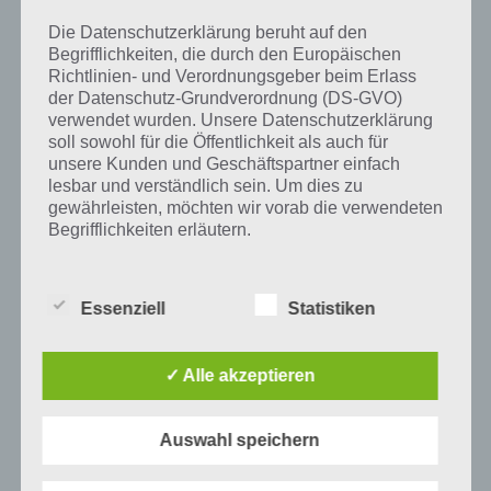
Die Datenschutzerklärung beruht auf den
Begrifflichkeiten, die durch den Europäischen
Richtlinien- und Verordnungsgeber beim Erlass
Auf WhatsApp teilen
Teilen auf Facebook
der Datenschutz-Grundverordnung (DS-GVO)
verwendet wurden. Unsere Datenschutzerklärung
Tweet auf Twitter
soll sowohl für die Öffentlichkeit als auch für
unsere Kunden und Geschäftspartner einfach
lesbar und verständlich sein. Um dies zu
gewährleisten, möchten wir vorab die verwendeten
Mehr Artikel hier auf Touchportal
Begrifflichkeiten erläutern.
Wir verwenden in dieser Datenschutzerklärung
unter anderem die folgenden Begriffe:
Essenziell
Statistiken
a) personenbezogene Daten
✓ Alle akzeptieren
Personenbezogene Daten sind alle
Auswahl speichern
Informationen, die sich auf eine identifizierte
oder identifizierbare natürliche Person (im
Folgenden „betroffene Person") beziehen.