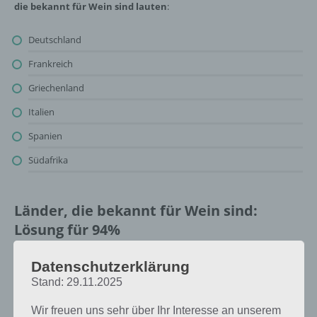
die bekannt für Wein sind lauten
:
Deutschland
Frankreich
Griechenland
Italien
Spanien
Südafrika
Länder, die bekannt für Wein sind:
Lösung für 94%
Oben findest du bereits die Lösung rund um Länder, die bekannt für
Datenschutzerklärung
Wein sind. Da die Reihenfolge bei jedem Spieler anders ist, können
Stand: 29.11.2025
wir dir nicht das exakte Level anzeigen, weshalb du über unsere
Komplettlösung jedoch trotzdem zu jedem Sachverhalt die
Wir freuen uns sehr über Ihr Interesse an unserem