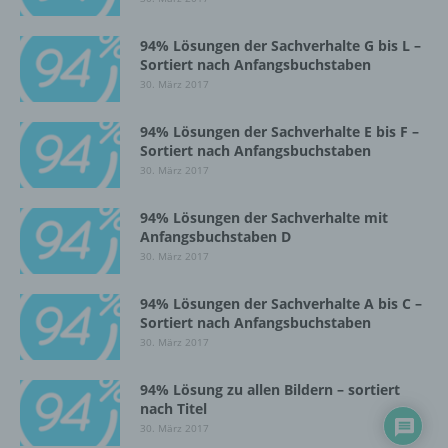
Einschränkung der Verarbeitung ist die
Markierung gespeicherter
94% Lösungen der Sachverhalte G bis L –
personenbezogener Daten mit dem Ziel, ihre
Sortiert nach Anfangsbuchstaben
künftige Verarbeitung einzuschränken.
30. März 2017
94% Lösungen der Sachverhalte E bis F –
e) Profiling
Sortiert nach Anfangsbuchstaben
30. März 2017
Profiling ist jede Art der automatisierten
Verarbeitung personenbezogener Daten, die
94% Lösungen der Sachverhalte mit
darin besteht, dass diese
Anfangsbuchstaben D
personenbezogenen Daten verwendet
30. März 2017
werden, um bestimmte persönliche Aspekte,
die sich auf eine natürliche Person beziehen,
94% Lösungen der Sachverhalte A bis C –
zu bewerten, insbesondere, um Aspekte
Sortiert nach Anfangsbuchstaben
bezüglich Arbeitsleistung, wirtschaftlicher
Lage, Gesundheit, persönlicher Vorlieben,
30. März 2017
Interessen, Zuverlässigkeit, Verhalten,
Aufenthaltsort oder Ortswechsel dieser
94% Lösung zu allen Bildern – sortiert
natürlichen Person zu analysieren oder
nach Titel
vorherzusagen.
30. März 2017