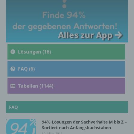
c) Verarbeitung
Verarbeitung ist jeder mit oder ohne Hilfe
Alles zur App
automatisierter Verfahren ausgeführte
Vorgang oder jede solche Vorgangsreihe im
Zusammenhang mit personenbezogenen
Lösungen (16)
Daten wie das Erheben, das Erfassen, die
Organisation, das Ordnen, die Speicherung,
die Anpassung oder Veränderung, das
FAQ (6)
Auslesen, das Abfragen, die Verwendung,
die Offenlegung durch Übermittlung,
Verbreitung oder eine andere Form der
Tabellen (1144)
Bereitstellung, den Abgleich oder die
Verknüpfung, die Einschränkung, das
Löschen oder die Vernichtung.
FAQ
94% Lösungen der Sachverhalte M bis Z –
d) Einschränkung der Verarbeitung
Sortiert nach Anfangsbuchstaben
30. März 2017