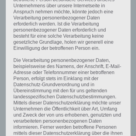
gesucht
? Schaue in
unsere
Unternehmens über unsere Internetseite in
Komplettlösung zur App
! Dort
Anspruch nehmen möchte, könnte jedoch eine
Verarbeitung personenbezogener Daten
kannst du mit der Suche
erforderlich werden. Ist die Verarbeitung
schnell die Antworten und
personenbezogener Daten erforderlich und
besteht für eine solche Verarbeitung keine
Lösungen der über 300 Level
gesetzliche Grundlage, holen wir generell eine
Einwilligung der betroffenen Person ein.
finden!
Die Verarbeitung personenbezogener Daten,
beispielsweise des Namens, der Anschrift, E-Mail-
Du findest Lösungen auch ohne unsere Hilfe, indem du in der App
Adresse oder Telefonnummer einer betroffenen
Münzen einsetzt. Da diese jedoch begrenzt sind, hast du hier stets
Person, erfolgt stets im Einklang mit der
die Möglichkeit alle Antworten zu finden!
Datenschutz-Grundverordnung und in
Übereinstimmung mit den für uns geltenden
landesspezifischen Datenschutzbestimmungen.
Die obige Lösung stimmt leider nicht mehr?
Mittels dieser Datenschutzerklärung möchte unser
Unternehmen die Öffentlichkeit über Art, Umfang
und Zweck der von uns erhobenen, genutzten und
Wenn die Lösung, die wir dir oben Hamburg vorgestellt haben, nicht
verarbeiteten personenbezogenen Daten
mehr aktuell sein sollte oder ein Wort in der Lösung von 94 Prozent
informieren. Ferner werden betroffene Personen
fehlt, so teile uns die korrekten Lösungen einfach in den
mittels dieser Datenschutzerklärung über die ihnen
Kommentaren mit. Nur so können wir stets die aktuellen Antworten