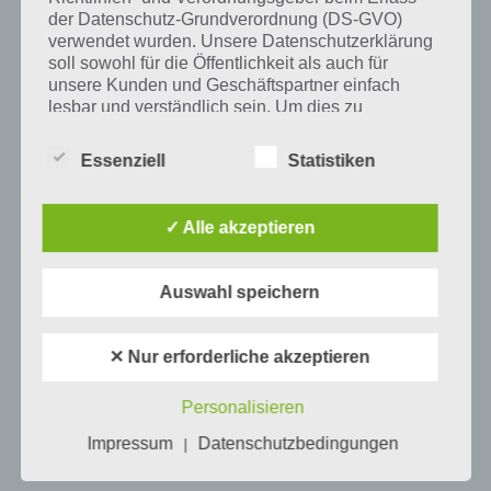
Tweet auf Twitter
der Datenschutz-Grundverordnung (DS-GVO)
verwendet wurden. Unsere Datenschutzerklärung
soll sowohl für die Öffentlichkeit als auch für
unsere Kunden und Geschäftspartner einfach
Mehr Artikel hier auf Touchportal
lesbar und verständlich sein. Um dies zu
gewährleisten, möchten wir vorab die verwendeten
Begrifflichkeiten erläutern.
Essenziell
Statistiken
Wir verwenden in dieser Datenschutzerklärung
unter anderem die folgenden Begriffe:
✓ Alle akzeptieren
Auswahl speichern
a) personenbezogene Daten
Personenbezogene Daten sind alle
✕ Nur erforderliche akzeptieren
Informationen, die sich auf eine identifizierte
oder identifizierbare natürliche Person (im
0
KOMMENTARE
Personalisieren
Folgenden „betroffene Person") beziehen.
Als identifizierbar wird eine natürliche
Impressum
Datenschutzbedingungen
|
Person angesehen, die direkt oder indirekt,
insbesondere mittels Zuordnung zu einer