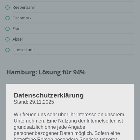
Reeperbahn
Fischmark
Elbe
Alster
Hansestadt
Hamburg: Lösung für 94%
Oben findest du bereits die Lösung rund um Hamburg. Da die
Reihenfolge bei jedem Spieler anders ist, können wir dir nicht das
Datenschutzerklärung
exakte Level anzeigen, weshalb du über unsere Komplettlösung
Stand: 29.11.2025
jedoch trotzdem zu jedem Sachverhalt die entsprechenden
Antworten findest!
Wir freuen uns sehr über Ihr Interesse an unserem
Unternehmen. Eine Nutzung der Internetseiten ist
grundsätzlich ohne jede Angabe
Weitere Lösungen zu 94%
personenbezogener Daten möglich. Sofern eine
betroffene Person besondere Services unseres