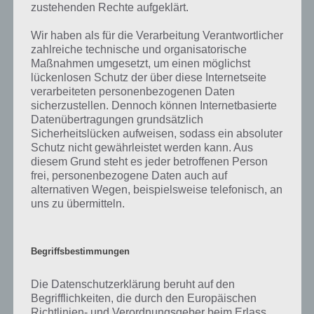
zustehenden Rechte aufgeklärt.
auf die zahlreichen Fragen und Sachverhalte in der App geben. Da
die Entwickler die Lösungen immer mal wieder verändern.
Wir haben als für die Verarbeitung Verantwortlicher
zahlreiche technische und organisatorische
Maßnahmen umgesetzt, um einen möglichst
Darum geht es bei 94%
lückenlosen Schutz der über diese Internetseite
verarbeiteten personenbezogenen Daten
Was ist 94%? In der App 94% musst du auf Basis eines Bildes oder
sicherzustellen. Dennoch können Internetbasierte
einer Aussage die Antworten herausfinden, die von anderen Spielern
Datenübertragungen grundsätzlich
am häufigsten genannt worden sind. Nur so kannst du das nächste
Sicherheitslücken aufweisen, sodass ein absoluter
Level freischalten. Zusammenaddiert ergeben alle Antworten 94
Schutz nicht gewährleistet werden kann. Aus
Prozent, wovon die App ihren Namen hat. Entsprechend ist 94
diesem Grund steht es jeder betroffenen Person
Prozent ein Wort und Rätsel-Spiel. Bereits über 10 Millionen mal
frei, personenbezogene Daten auch auf
wurde die App mittlerweile heruntergeladen und gehört mit zu den
alternativen Wegen, beispielsweise telefonisch, an
uns zu übermitteln.
erfolgreichsten Spiele Apps in diesem Genre im Google Play Store
und iTunes App Store.
Begriffsbestimmungen
Auf WhatsApp teilen
Teilen auf Facebook
Die Datenschutzerklärung beruht auf den
Begrifflichkeiten, die durch den Europäischen
Richtlinien- und Verordnungsgeber beim Erlass