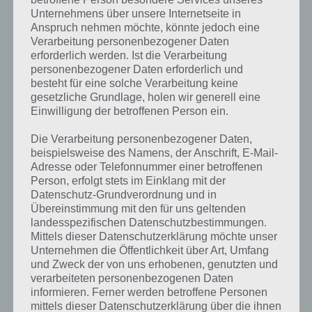
Komplettlösung zur App
! Dort
Unternehmens über unsere Internetseite in
Anspruch nehmen möchte, könnte jedoch eine
kannst du mit der Suche
Verarbeitung personenbezogener Daten
schnell die Antworten und
erforderlich werden. Ist die Verarbeitung
personenbezogener Daten erforderlich und
Lösungen der über 300 Level
besteht für eine solche Verarbeitung keine
finden!
gesetzliche Grundlage, holen wir generell eine
Einwilligung der betroffenen Person ein.
Die Verarbeitung personenbezogener Daten,
Du findest Lösungen auch ohne unsere Hilfe, indem du in der App
beispielsweise des Namens, der Anschrift, E-Mail-
Münzen einsetzt. Da diese jedoch begrenzt sind, hast du hier stets
Adresse oder Telefonnummer einer betroffenen
die Möglichkeit alle Antworten zu finden!
Person, erfolgt stets im Einklang mit der
Datenschutz-Grundverordnung und in
Übereinstimmung mit den für uns geltenden
Die obige Lösung stimmt leider nicht mehr?
landesspezifischen Datenschutzbestimmungen.
Mittels dieser Datenschutzerklärung möchte unser
Unternehmen die Öffentlichkeit über Art, Umfang
Wenn die Lösung, die wir dir oben Golf vorgestellt haben, nicht mehr
und Zweck der von uns erhobenen, genutzten und
aktuell sein sollte oder ein Wort in der Lösung von 94 Prozent fehlt,
verarbeiteten personenbezogenen Daten
so teile uns die korrekten Lösungen einfach in den Kommentaren
informieren. Ferner werden betroffene Personen
mit. Nur so können wir stets die aktuellen Antworten auf die
mittels dieser Datenschutzerklärung über die ihnen
zahlreichen Fragen und Sachverhalte in der App geben. Da die