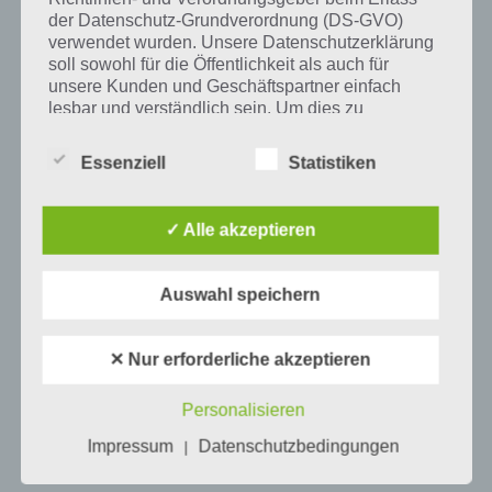
der Datenschutz-Grundverordnung (DS-GVO)
verwendet wurden. Unsere Datenschutzerklärung
soll sowohl für die Öffentlichkeit als auch für
Mehr Artikel hier auf Touchportal
unsere Kunden und Geschäftspartner einfach
lesbar und verständlich sein. Um dies zu
gewährleisten, möchten wir vorab die verwendeten
Begrifflichkeiten erläutern.
Essenziell
Statistiken
Wir verwenden in dieser Datenschutzerklärung
unter anderem die folgenden Begriffe:
✓ Alle akzeptieren
Auswahl speichern
a) personenbezogene Daten
Personenbezogene Daten sind alle
✕ Nur erforderliche akzeptieren
Informationen, die sich auf eine identifizierte
0
KOMMENTARE
oder identifizierbare natürliche Person (im
Personalisieren
Folgenden „betroffene Person") beziehen.
Als identifizierbar wird eine natürliche
Impressum
Datenschutzbedingungen
|
Person angesehen, die direkt oder indirekt,
insbesondere mittels Zuordnung zu einer