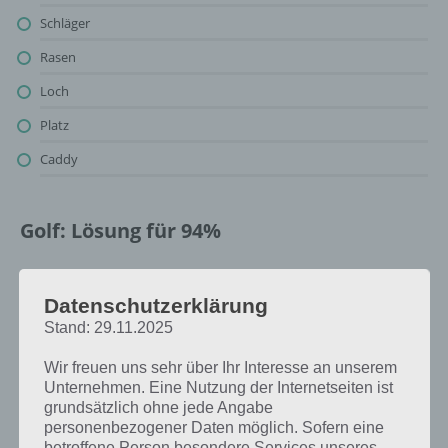
Schläger
Rasen
Loch
Platz
Caddy
Golf: Lösung für 94%
Oben findest du bereits die Lösung rund um Golf. Da die Reihenfolge
bei jedem Spieler anders ist, können wir dir nicht das exakte Level
Datenschutzerklärung
anzeigen, weshalb du über unsere Komplettlösung jedoch trotzdem
Stand: 29.11.2025
zu jedem Sachverhalt die entsprechenden Antworten findest!
Wir freuen uns sehr über Ihr Interesse an unserem
Unternehmen. Eine Nutzung der Internetseiten ist
Weitere Lösungen zu 94%
grundsätzlich ohne jede Angabe
gesucht
? Schaue in
unsere
personenbezogener Daten möglich. Sofern eine
betroffene Person besondere Services unseres