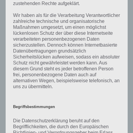
zustehenden Rechte aufgeklärt.
Entwickler die Lösungen immer mal wieder verändern.
Wir haben als für die Verarbeitung Verantwortlicher
zahlreiche technische und organisatorische
Darum geht es bei 94%
Maßnahmen umgesetzt, um einen möglichst
lückenlosen Schutz der über diese Internetseite
Was ist 94%? In der App 94% musst du auf Basis eines Bildes oder
verarbeiteten personenbezogenen Daten
einer Aussage die Antworten herausfinden, die von anderen Spielern
sicherzustellen. Dennoch können Internetbasierte
am häufigsten genannt worden sind. Nur so kannst du das nächste
Datenübertragungen grundsätzlich
Level freischalten. Zusammenaddiert ergeben alle Antworten 94
Sicherheitslücken aufweisen, sodass ein absoluter
Prozent, wovon die App ihren Namen hat. Entsprechend ist 94
Schutz nicht gewährleistet werden kann. Aus
Prozent ein Wort und Rätsel-Spiel. Bereits über 10 Millionen mal
diesem Grund steht es jeder betroffenen Person
wurde die App mittlerweile heruntergeladen und gehört mit zu den
frei, personenbezogene Daten auch auf
erfolgreichsten Spiele Apps in diesem Genre im Google Play Store
alternativen Wegen, beispielsweise telefonisch, an
und iTunes App Store.
uns zu übermitteln.
Begriffsbestimmungen
Auf WhatsApp teilen
Teilen auf Facebook
Die Datenschutzerklärung beruht auf den
Begrifflichkeiten, die durch den Europäischen
Tweet auf Twitter
Richtlinien- und Verordnungsgeber beim Erlass