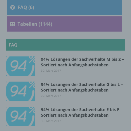
FAQ (6)
Verarbeitung ist jeder mit oder ohne Hilfe
automatisierter Verfahren ausgeführte
Vorgang oder jede solche Vorgangsreihe im
Tabellen (1144)
Zusammenhang mit personenbezogenen
Daten wie das Erheben, das Erfassen, die
Organisation, das Ordnen, die Speicherung,
die Anpassung oder Veränderung, das
FAQ
Auslesen, das Abfragen, die Verwendung,
die Offenlegung durch Übermittlung,
94% Lösungen der Sachverhalte M bis Z –
Verbreitung oder eine andere Form der
Sortiert nach Anfangsbuchstaben
Bereitstellung, den Abgleich oder die
30. März 2017
Verknüpfung, die Einschränkung, das
Löschen oder die Vernichtung.
94% Lösungen der Sachverhalte G bis L –
Sortiert nach Anfangsbuchstaben
30. März 2017
d) Einschränkung der Verarbeitung
94% Lösungen der Sachverhalte E bis F –
Einschränkung der Verarbeitung ist die
Sortiert nach Anfangsbuchstaben
Markierung gespeicherter
30. März 2017
personenbezogener Daten mit dem Ziel, ihre
künftige Verarbeitung einzuschränken.