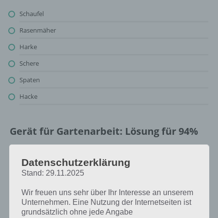
Schaufel
Rasenmäher
Harke
Schere
Spaten
Hacke
Gerät für Gartenarbeit: Lösung für 94%
Oben findest du bereits die Lösung rund um Gerät für Gartenarbeit.
Datenschutzerklärung
Da die Reihenfolge bei jedem Spieler anders ist, können wir dir nicht
das exakte Level anzeigen, weshalb du über unsere Komplettlösung
Stand: 29.11.2025
jedoch trotzdem zu jedem Sachverhalt die entsprechenden
Wir freuen uns sehr über Ihr Interesse an unserem
Antworten findest!
Unternehmen. Eine Nutzung der Internetseiten ist
grundsätzlich ohne jede Angabe