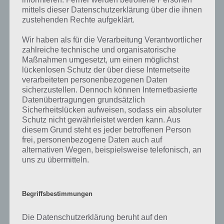
von 94 Prozent fehlt, so teile uns die korrekten Lösungen einfach in
mittels dieser Datenschutzerklärung über die ihnen
den Kommentaren mit. Nur so können wir stets die aktuellen
zustehenden Rechte aufgeklärt.
Antworten auf die zahlreichen Fragen und Sachverhalte in der App
geben. Da die Entwickler die Lösungen immer mal wieder verändern.
Wir haben als für die Verarbeitung Verantwortlicher
zahlreiche technische und organisatorische
Maßnahmen umgesetzt, um einen möglichst
Darum geht es bei 94%
lückenlosen Schutz der über diese Internetseite
verarbeiteten personenbezogenen Daten
sicherzustellen. Dennoch können Internetbasierte
Was ist 94%? In der App 94% musst du auf Basis eines Bildes oder
Datenübertragungen grundsätzlich
einer Aussage die Antworten herausfinden, die von anderen Spielern
Sicherheitslücken aufweisen, sodass ein absoluter
am häufigsten genannt worden sind. Nur so kannst du das nächste
Schutz nicht gewährleistet werden kann. Aus
Level freischalten. Zusammenaddiert ergeben alle Antworten 94
diesem Grund steht es jeder betroffenen Person
Prozent, wovon die App ihren Namen hat. Entsprechend ist 94
frei, personenbezogene Daten auch auf
Prozent ein Wort und Rätsel-Spiel. Bereits über 10 Millionen mal
alternativen Wegen, beispielsweise telefonisch, an
wurde die App mittlerweile heruntergeladen und gehört mit zu den
uns zu übermitteln.
erfolgreichsten Spiele Apps in diesem Genre im Google Play Store
und iTunes App Store.
Begriffsbestimmungen
Die Datenschutzerklärung beruht auf den
Auf WhatsApp teilen
Teilen auf Facebook