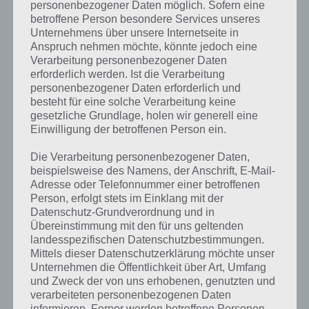
Weitere Lösungen zu 94%
personenbezogener Daten möglich. Sofern eine
betroffene Person besondere Services unseres
gesucht
? Schaue in
unsere
Unternehmens über unsere Internetseite in
Komplettlösung zur App
! Dort
Anspruch nehmen möchte, könnte jedoch eine
Verarbeitung personenbezogener Daten
kannst du mit der Suche
erforderlich werden. Ist die Verarbeitung
personenbezogener Daten erforderlich und
schnell die Antworten und
besteht für eine solche Verarbeitung keine
Lösungen der über 300 Level
gesetzliche Grundlage, holen wir generell eine
Einwilligung der betroffenen Person ein.
finden!
Die Verarbeitung personenbezogener Daten,
beispielsweise des Namens, der Anschrift, E-Mail-
Du findest Lösungen auch ohne unsere Hilfe, indem du in der App
Adresse oder Telefonnummer einer betroffenen
Münzen einsetzt. Da diese jedoch begrenzt sind, hast du hier stets
Person, erfolgt stets im Einklang mit der
die Möglichkeit alle Antworten zu finden!
Datenschutz-Grundverordnung und in
Übereinstimmung mit den für uns geltenden
landesspezifischen Datenschutzbestimmungen.
Mittels dieser Datenschutzerklärung möchte unser
Die obige Lösung stimmt leider nicht mehr?
Unternehmen die Öffentlichkeit über Art, Umfang
und Zweck der von uns erhobenen, genutzten und
Wenn die Lösung, die wir dir oben Gerät für Gartenarbeit vorgestellt
verarbeiteten personenbezogenen Daten
haben, nicht mehr aktuell sein sollte oder ein Wort in der Lösung
informieren. Ferner werden betroffene Personen