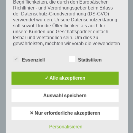
Begrifflichkeiten, die durch den Europäischen
Richtlinien- und Verordnungsgeber beim Erlass
Tweet auf Twitter
der Datenschutz-Grundverordnung (DS-GVO)
verwendet wurden. Unsere Datenschutzerklärung
soll sowohl für die Öffentlichkeit als auch für
unsere Kunden und Geschäftspartner einfach
lesbar und verständlich sein. Um dies zu
Mehr Artikel hier auf Touchportal
gewährleisten, möchten wir vorab die verwendeten
Begrifflichkeiten erläutern.
Essenziell
Statistiken
Wir verwenden in dieser Datenschutzerklärung
unter anderem die folgenden Begriffe:
✓ Alle akzeptieren
a) personenbezogene Daten
Auswahl speichern
Personenbezogene Daten sind alle
Informationen, die sich auf eine identifizierte
✕ Nur erforderliche akzeptieren
oder identifizierbare natürliche Person (im
Folgenden „betroffene Person") beziehen.
0
KOMMENTARE
Als identifizierbar wird eine natürliche
Personalisieren
Person angesehen, die direkt oder indirekt,