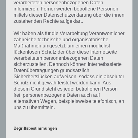
Wenn die Lösung, die wir dir oben Gegenstand im Wohnzimmer
verarbeiteten personenbezogenen Daten
vorgestellt haben, nicht mehr aktuell sein sollte oder ein Wort in der
informieren. Ferner werden betroffene Personen
Lösung von 94 Prozent fehlt, so teile uns die korrekten Lösungen
mittels dieser Datenschutzerklärung über die ihnen
einfach in den Kommentaren mit. Nur so können wir stets die
zustehenden Rechte aufgeklärt.
aktuellen Antworten auf die zahlreichen Fragen und Sachverhalte in
der App geben. Da die Entwickler die Lösungen immer mal wieder
Wir haben als für die Verarbeitung Verantwortlicher
verändern.
zahlreiche technische und organisatorische
Maßnahmen umgesetzt, um einen möglichst
lückenlosen Schutz der über diese Internetseite
Darum geht es bei 94%
verarbeiteten personenbezogenen Daten
sicherzustellen. Dennoch können Internetbasierte
Datenübertragungen grundsätzlich
Was ist 94%? In der App 94% musst du auf Basis eines Bildes oder
Sicherheitslücken aufweisen, sodass ein absoluter
einer Aussage die Antworten herausfinden, die von anderen Spielern
Schutz nicht gewährleistet werden kann. Aus
am häufigsten genannt worden sind. Nur so kannst du das nächste
diesem Grund steht es jeder betroffenen Person
Level freischalten. Zusammenaddiert ergeben alle Antworten 94
frei, personenbezogene Daten auch auf
Prozent, wovon die App ihren Namen hat. Entsprechend ist 94
alternativen Wegen, beispielsweise telefonisch, an
Prozent ein Wort und Rätsel-Spiel. Bereits über 10 Millionen mal
uns zu übermitteln.
wurde die App mittlerweile heruntergeladen und gehört mit zu den
erfolgreichsten Spiele Apps in diesem Genre im Google Play Store
und iTunes App Store.
Begriffsbestimmungen