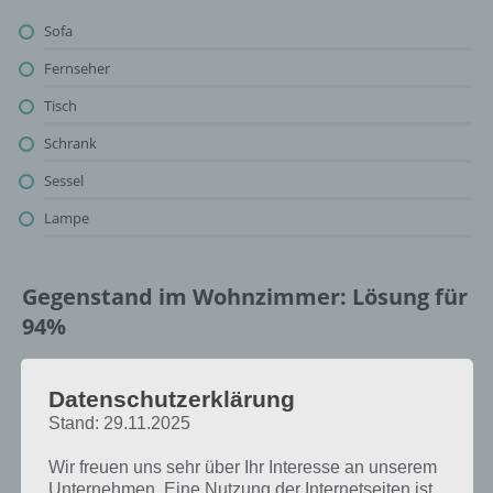
Sofa
Fernseher
Tisch
Schrank
Sessel
Lampe
Gegenstand im Wohnzimmer: Lösung für
94%
Oben findest du bereits die Lösung rund um Gegenstand im
Datenschutzerklärung
Wohnzimmer. Da die Reihenfolge bei jedem Spieler anders ist,
können wir dir nicht das exakte Level anzeigen, weshalb du über
Stand: 29.11.2025
unsere Komplettlösung jedoch trotzdem zu jedem Sachverhalt die
entsprechenden Antworten findest!
Wir freuen uns sehr über Ihr Interesse an unserem
Unternehmen. Eine Nutzung der Internetseiten ist