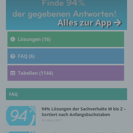
c) Verarbeitung
Alles zur App
Verarbeitung ist jeder mit oder ohne Hilfe
automatisierter Verfahren ausgeführte
Vorgang oder jede solche Vorgangsreihe im
Lösungen (16)
Zusammenhang mit personenbezogenen
Daten wie das Erheben, das Erfassen, die
FAQ (6)
Organisation, das Ordnen, die Speicherung,
die Anpassung oder Veränderung, das
Auslesen, das Abfragen, die Verwendung,
Tabellen (1144)
die Offenlegung durch Übermittlung,
Verbreitung oder eine andere Form der
Bereitstellung, den Abgleich oder die
Verknüpfung, die Einschränkung, das
FAQ
Löschen oder die Vernichtung.
94% Lösungen der Sachverhalte M bis Z –
Sortiert nach Anfangsbuchstaben
d) Einschränkung der Verarbeitung
30. März 2017
Einschränkung der Verarbeitung ist die