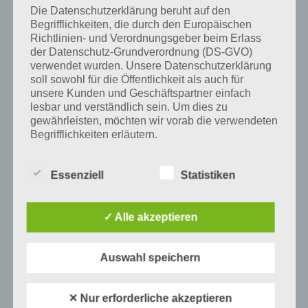
Die Datenschutzerklärung beruht auf den
Begrifflichkeiten, die durch den Europäischen
Auf WhatsApp teilen
Teilen auf Facebook
Richtlinien- und Verordnungsgeber beim Erlass
der Datenschutz-Grundverordnung (DS-GVO)
Tweet auf Twitter
verwendet wurden. Unsere Datenschutzerklärung
soll sowohl für die Öffentlichkeit als auch für
unsere Kunden und Geschäftspartner einfach
lesbar und verständlich sein. Um dies zu
gewährleisten, möchten wir vorab die verwendeten
Mehr Artikel hier auf Touchportal
Begrifflichkeiten erläutern.
Wir verwenden in dieser Datenschutzerklärung
Essenziell
Statistiken
unter anderem die folgenden Begriffe:
✓ Alle akzeptieren
a) personenbezogene Daten
Personenbezogene Daten sind alle
Auswahl speichern
Informationen, die sich auf eine identifizierte
oder identifizierbare natürliche Person (im
Folgenden „betroffene Person") beziehen.
✕ Nur erforderliche akzeptieren