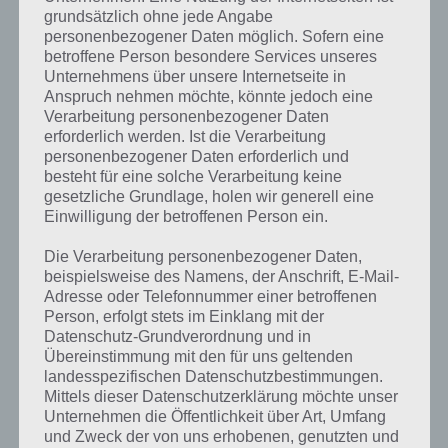
grundsätzlich ohne jede Angabe
Weitere Lösungen zu 94%
personenbezogener Daten möglich. Sofern eine
betroffene Person besondere Services unseres
gesucht
? Schaue in
unsere
Unternehmens über unsere Internetseite in
Komplettlösung zur App
! Dort
Anspruch nehmen möchte, könnte jedoch eine
Verarbeitung personenbezogener Daten
kannst du mit der Suche
erforderlich werden. Ist die Verarbeitung
personenbezogener Daten erforderlich und
schnell die Antworten und
besteht für eine solche Verarbeitung keine
Lösungen der über 300 Level
gesetzliche Grundlage, holen wir generell eine
Einwilligung der betroffenen Person ein.
finden!
Die Verarbeitung personenbezogener Daten,
beispielsweise des Namens, der Anschrift, E-Mail-
Du findest Lösungen auch ohne unsere Hilfe, indem du in der App
Adresse oder Telefonnummer einer betroffenen
Münzen einsetzt. Da diese jedoch begrenzt sind, hast du hier stets
Person, erfolgt stets im Einklang mit der
die Möglichkeit alle Antworten zu finden!
Datenschutz-Grundverordnung und in
Übereinstimmung mit den für uns geltenden
landesspezifischen Datenschutzbestimmungen.
Mittels dieser Datenschutzerklärung möchte unser
Die obige Lösung stimmt leider nicht mehr?
Unternehmen die Öffentlichkeit über Art, Umfang
und Zweck der von uns erhobenen, genutzten und