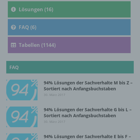
c) Verarbeitung
Lösungen (16)
Verarbeitung ist jeder mit oder ohne Hilfe
automatisierter Verfahren ausgeführte
FAQ (6)
Vorgang oder jede solche Vorgangsreihe im
Zusammenhang mit personenbezogenen
Daten wie das Erheben, das Erfassen, die
Tabellen (1144)
Organisation, das Ordnen, die Speicherung,
die Anpassung oder Veränderung, das
Auslesen, das Abfragen, die Verwendung,
die Offenlegung durch Übermittlung,
FAQ
Verbreitung oder eine andere Form der
Bereitstellung, den Abgleich oder die
94% Lösungen der Sachverhalte M bis Z –
Verknüpfung, die Einschränkung, das
Sortiert nach Anfangsbuchstaben
Löschen oder die Vernichtung.
30. März 2017
94% Lösungen der Sachverhalte G bis L –
d) Einschränkung der Verarbeitung
Sortiert nach Anfangsbuchstaben
30. März 2017
Einschränkung der Verarbeitung ist die
Markierung gespeicherter
94% Lösungen der Sachverhalte E bis F –
personenbezogener Daten mit dem Ziel, ihre