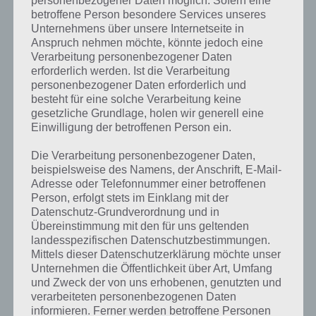
personenbezogener Daten möglich. Sofern eine
gesucht
? Schaue in
unsere
betroffene Person besondere Services unseres
Unternehmens über unsere Internetseite in
Komplettlösung zur App
! Dort
Anspruch nehmen möchte, könnte jedoch eine
kannst du mit der Suche
Verarbeitung personenbezogener Daten
erforderlich werden. Ist die Verarbeitung
schnell die Antworten und
personenbezogener Daten erforderlich und
besteht für eine solche Verarbeitung keine
Lösungen der über 300 Level
gesetzliche Grundlage, holen wir generell eine
finden!
Einwilligung der betroffenen Person ein.
Die Verarbeitung personenbezogener Daten,
Du findest Lösungen auch ohne unsere Hilfe, indem du in der App
beispielsweise des Namens, der Anschrift, E-Mail-
Adresse oder Telefonnummer einer betroffenen
Münzen einsetzt. Da diese jedoch begrenzt sind, hast du hier stets
Person, erfolgt stets im Einklang mit der
die Möglichkeit alle Antworten zu finden!
Datenschutz-Grundverordnung und in
Übereinstimmung mit den für uns geltenden
landesspezifischen Datenschutzbestimmungen.
Die obige Lösung stimmt leider nicht mehr?
Mittels dieser Datenschutzerklärung möchte unser
Unternehmen die Öffentlichkeit über Art, Umfang
Wenn die Lösung, die wir dir oben French Open vorgestellt haben,
und Zweck der von uns erhobenen, genutzten und
verarbeiteten personenbezogenen Daten
nicht mehr aktuell sein sollte oder ein Wort in der Lösung von 94
informieren. Ferner werden betroffene Personen
Prozent fehlt, so teile uns die korrekten Lösungen einfach in den