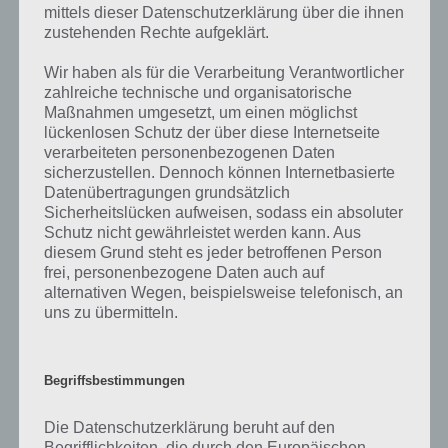
mittels dieser Datenschutzerklärung über die ihnen
Kommentaren mit. Nur so können wir stets die aktuellen Antworten
zustehenden Rechte aufgeklärt.
auf die zahlreichen Fragen und Sachverhalte in der App geben. Da
die Entwickler die Lösungen immer mal wieder verändern.
Wir haben als für die Verarbeitung Verantwortlicher
zahlreiche technische und organisatorische
Maßnahmen umgesetzt, um einen möglichst
Darum geht es bei 94%
lückenlosen Schutz der über diese Internetseite
verarbeiteten personenbezogenen Daten
Was ist 94%? In der App 94% musst du auf Basis eines Bildes oder
sicherzustellen. Dennoch können Internetbasierte
einer Aussage die Antworten herausfinden, die von anderen Spielern
Datenübertragungen grundsätzlich
am häufigsten genannt worden sind. Nur so kannst du das nächste
Sicherheitslücken aufweisen, sodass ein absoluter
Level freischalten. Zusammenaddiert ergeben alle Antworten 94
Schutz nicht gewährleistet werden kann. Aus
Prozent, wovon die App ihren Namen hat. Entsprechend ist 94
diesem Grund steht es jeder betroffenen Person
Prozent ein Wort und Rätsel-Spiel. Bereits über 10 Millionen mal
frei, personenbezogene Daten auch auf
wurde die App mittlerweile heruntergeladen und gehört mit zu den
alternativen Wegen, beispielsweise telefonisch, an
erfolgreichsten Spiele Apps in diesem Genre im Google Play Store
uns zu übermitteln.
und iTunes App Store.
Begriffsbestimmungen
Auf WhatsApp teilen
Teilen auf Facebook
Die Datenschutzerklärung beruht auf den
Begrifflichkeiten, die durch den Europäischen