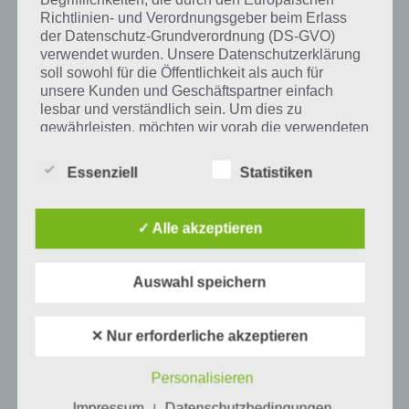
Richtlinien- und Verordnungsgeber beim Erlass
Tweet auf Twitter
der Datenschutz-Grundverordnung (DS-GVO)
verwendet wurden. Unsere Datenschutzerklärung
soll sowohl für die Öffentlichkeit als auch für
unsere Kunden und Geschäftspartner einfach
Mehr Artikel hier auf Touchportal
lesbar und verständlich sein. Um dies zu
gewährleisten, möchten wir vorab die verwendeten
Begrifflichkeiten erläutern.
Essenziell
Statistiken
Wir verwenden in dieser Datenschutzerklärung
unter anderem die folgenden Begriffe:
✓ Alle akzeptieren
a) personenbezogene Daten
Auswahl speichern
Personenbezogene Daten sind alle
Informationen, die sich auf eine identifizierte
✕ Nur erforderliche akzeptieren
oder identifizierbare natürliche Person (im
0
KOMMENTARE
Folgenden „betroffene Person") beziehen.
Personalisieren
Als identifizierbar wird eine natürliche
Person angesehen, die direkt oder indirekt,
Impressum
Datenschutzbedingungen
|