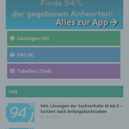
c) Verarbeitung
Alles zur App
Verarbeitung ist jeder mit oder ohne Hilfe
automatisierter Verfahren ausgeführte
Vorgang oder jede solche Vorgangsreihe im
Lösungen (16)
Zusammenhang mit personenbezogenen
Daten wie das Erheben, das Erfassen, die
FAQ (6)
Organisation, das Ordnen, die Speicherung,
die Anpassung oder Veränderung, das
Auslesen, das Abfragen, die Verwendung,
Tabellen (1144)
die Offenlegung durch Übermittlung,
Verbreitung oder eine andere Form der
Bereitstellung, den Abgleich oder die
Verknüpfung, die Einschränkung, das
FAQ
Löschen oder die Vernichtung.
94% Lösungen der Sachverhalte M bis Z –
Sortiert nach Anfangsbuchstaben
d) Einschränkung der Verarbeitung
30. März 2017
Einschränkung der Verarbeitung ist die