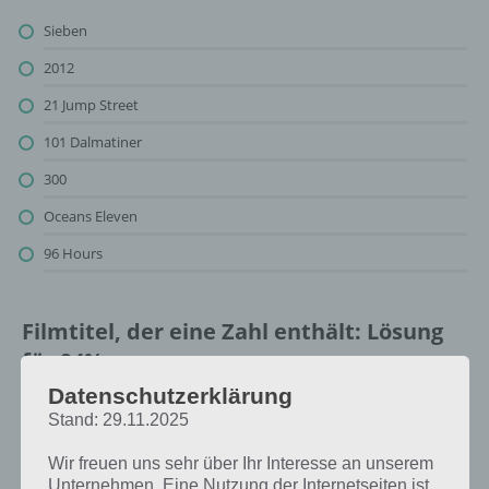
Sieben
2012
21 Jump Street
101 Dalmatiner
300
Oceans Eleven
96 Hours
Filmtitel, der eine Zahl enthält: Lösung
für 94%
Datenschutzerklärung
Oben findest du bereits die Lösung rund um Filmtitel, der eine Zahl
Stand: 29.11.2025
enthält. Da die Reihenfolge bei jedem Spieler anders ist, können wir
dir nicht das exakte Level anzeigen, weshalb du über unsere
Wir freuen uns sehr über Ihr Interesse an unserem
Komplettlösung jedoch trotzdem zu jedem Sachverhalt die
Unternehmen. Eine Nutzung der Internetseiten ist