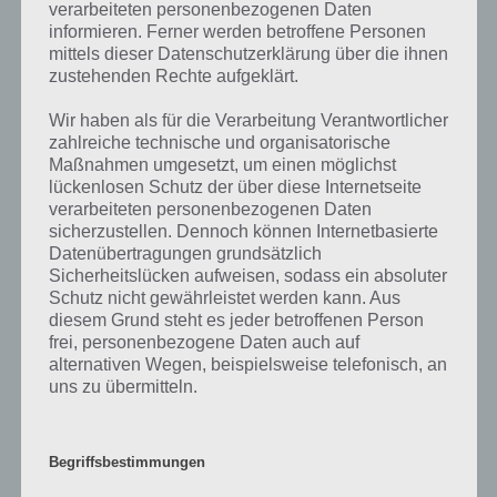
verarbeiteten personenbezogenen Daten
informieren. Ferner werden betroffene Personen
Wenn die Lösung, die wir dir oben Filmtitel, der eine Zahl enthält
mittels dieser Datenschutzerklärung über die ihnen
vorgestellt haben, nicht mehr aktuell sein sollte oder ein Wort in der
zustehenden Rechte aufgeklärt.
Lösung von 94 Prozent fehlt, so teile uns die korrekten Lösungen
einfach in den Kommentaren mit. Nur so können wir stets die
Wir haben als für die Verarbeitung Verantwortlicher
aktuellen Antworten auf die zahlreichen Fragen und Sachverhalte in
zahlreiche technische und organisatorische
der App geben. Da die Entwickler die Lösungen immer mal wieder
Maßnahmen umgesetzt, um einen möglichst
verändern.
lückenlosen Schutz der über diese Internetseite
verarbeiteten personenbezogenen Daten
sicherzustellen. Dennoch können Internetbasierte
Darum geht es bei 94%
Datenübertragungen grundsätzlich
Sicherheitslücken aufweisen, sodass ein absoluter
Was ist 94%? In der App 94% musst du auf Basis eines Bildes oder
Schutz nicht gewährleistet werden kann. Aus
einer Aussage die Antworten herausfinden, die von anderen Spielern
diesem Grund steht es jeder betroffenen Person
am häufigsten genannt worden sind. Nur so kannst du das nächste
frei, personenbezogene Daten auch auf
Level freischalten. Zusammenaddiert ergeben alle Antworten 94
alternativen Wegen, beispielsweise telefonisch, an
Prozent, wovon die App ihren Namen hat. Entsprechend ist 94
uns zu übermitteln.
Prozent ein Wort und Rätsel-Spiel. Bereits über 10 Millionen mal
wurde die App mittlerweile heruntergeladen und gehört mit zu den
erfolgreichsten Spiele Apps in diesem Genre im Google Play Store
Begriffsbestimmungen
und iTunes App Store.