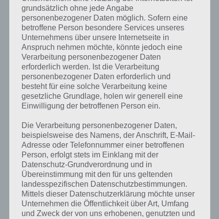
entsprechenden Antworten findest!
grundsätzlich ohne jede Angabe
personenbezogener Daten möglich. Sofern eine
betroffene Person besondere Services unseres
Weitere Lösungen zu 94%
Unternehmens über unsere Internetseite in
gesucht
? Schaue in
unsere
Anspruch nehmen möchte, könnte jedoch eine
Verarbeitung personenbezogener Daten
Komplettlösung zur App
! Dort
erforderlich werden. Ist die Verarbeitung
personenbezogener Daten erforderlich und
kannst du mit der Suche
besteht für eine solche Verarbeitung keine
schnell die Antworten und
gesetzliche Grundlage, holen wir generell eine
Einwilligung der betroffenen Person ein.
Lösungen der über 300 Level
Die Verarbeitung personenbezogener Daten,
finden!
beispielsweise des Namens, der Anschrift, E-Mail-
Adresse oder Telefonnummer einer betroffenen
Person, erfolgt stets im Einklang mit der
Du findest Lösungen auch ohne unsere Hilfe, indem du in der App
Datenschutz-Grundverordnung und in
Münzen einsetzt. Da diese jedoch begrenzt sind, hast du hier stets
Übereinstimmung mit den für uns geltenden
die Möglichkeit alle Antworten zu finden!
landesspezifischen Datenschutzbestimmungen.
Mittels dieser Datenschutzerklärung möchte unser
Unternehmen die Öffentlichkeit über Art, Umfang
Die obige Lösung stimmt leider nicht mehr?
und Zweck der von uns erhobenen, genutzten und