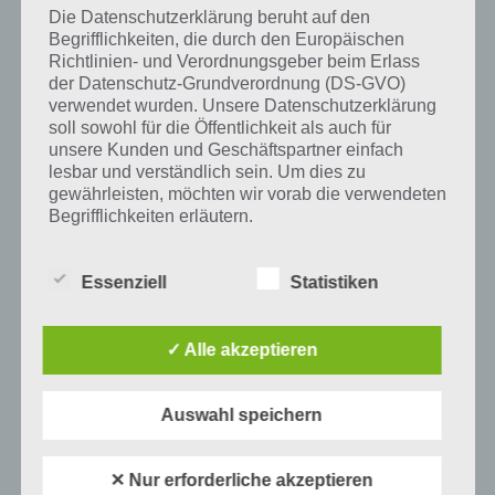
Die Datenschutzerklärung beruht auf den
Begrifflichkeiten, die durch den Europäischen
Richtlinien- und Verordnungsgeber beim Erlass
der Datenschutz-Grundverordnung (DS-GVO)
Auf WhatsApp teilen
Teilen auf Facebook
verwendet wurden. Unsere Datenschutzerklärung
soll sowohl für die Öffentlichkeit als auch für
Tweet auf Twitter
unsere Kunden und Geschäftspartner einfach
lesbar und verständlich sein. Um dies zu
gewährleisten, möchten wir vorab die verwendeten
Begrifflichkeiten erläutern.
Mehr Artikel hier auf Touchportal
Wir verwenden in dieser Datenschutzerklärung
unter anderem die folgenden Begriffe:
Essenziell
Statistiken
✓ Alle akzeptieren
a) personenbezogene Daten
Personenbezogene Daten sind alle
Auswahl speichern
Informationen, die sich auf eine identifizierte
oder identifizierbare natürliche Person (im
Folgenden „betroffene Person") beziehen.
✕ Nur erforderliche akzeptieren