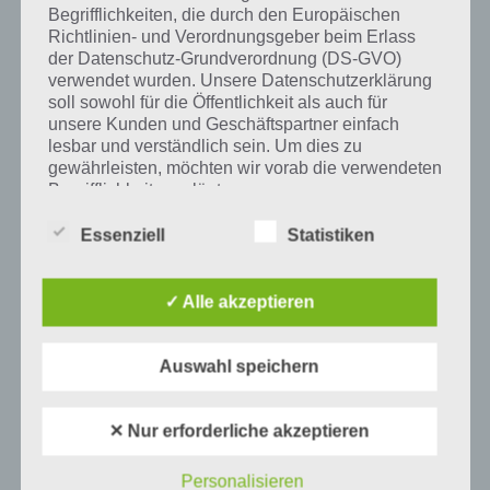
Begrifflichkeiten, die durch den Europäischen
Richtlinien- und Verordnungsgeber beim Erlass
Auf WhatsApp teilen
Teilen auf Facebook
der Datenschutz-Grundverordnung (DS-GVO)
verwendet wurden. Unsere Datenschutzerklärung
Tweet auf Twitter
soll sowohl für die Öffentlichkeit als auch für
unsere Kunden und Geschäftspartner einfach
lesbar und verständlich sein. Um dies zu
gewährleisten, möchten wir vorab die verwendeten
Mehr Artikel hier auf Touchportal
Begrifflichkeiten erläutern.
Wir verwenden in dieser Datenschutzerklärung
Essenziell
Statistiken
unter anderem die folgenden Begriffe:
✓ Alle akzeptieren
a) personenbezogene Daten
Auswahl speichern
Personenbezogene Daten sind alle
Informationen, die sich auf eine identifizierte
oder identifizierbare natürliche Person (im
✕ Nur erforderliche akzeptieren
Folgenden „betroffene Person") beziehen.
Als identifizierbar wird eine natürliche
Personalisieren