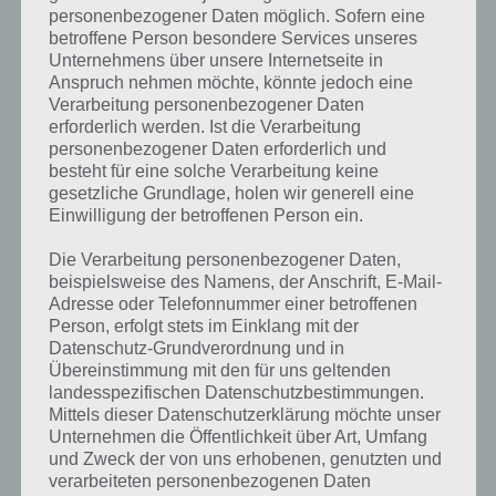
personenbezogener Daten möglich. Sofern eine
Weitere Lösungen zu 94%
betroffene Person besondere Services unseres
Unternehmens über unsere Internetseite in
gesucht
? Schaue in
unsere
Anspruch nehmen möchte, könnte jedoch eine
Komplettlösung zur App
! Dort
Verarbeitung personenbezogener Daten
erforderlich werden. Ist die Verarbeitung
kannst du mit der Suche
personenbezogener Daten erforderlich und
schnell die Antworten und
besteht für eine solche Verarbeitung keine
gesetzliche Grundlage, holen wir generell eine
Lösungen der über 300 Level
Einwilligung der betroffenen Person ein.
finden!
Die Verarbeitung personenbezogener Daten,
beispielsweise des Namens, der Anschrift, E-Mail-
Adresse oder Telefonnummer einer betroffenen
Du findest Lösungen auch ohne unsere Hilfe, indem du in der App
Person, erfolgt stets im Einklang mit der
Münzen einsetzt. Da diese jedoch begrenzt sind, hast du hier stets
Datenschutz-Grundverordnung und in
die Möglichkeit alle Antworten zu finden!
Übereinstimmung mit den für uns geltenden
landesspezifischen Datenschutzbestimmungen.
Mittels dieser Datenschutzerklärung möchte unser
Unternehmen die Öffentlichkeit über Art, Umfang
Die obige Lösung stimmt leider nicht mehr?
und Zweck der von uns erhobenen, genutzten und
verarbeiteten personenbezogenen Daten
Wenn die Lösung, die wir dir oben Etwas, was weniger als 1 Euro