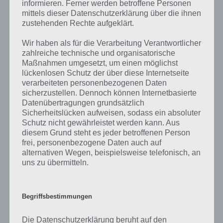
informieren. Ferner werden betroffene Personen
kostet vorgestellt haben, nicht mehr aktuell sein sollte oder ein Wort
mittels dieser Datenschutzerklärung über die ihnen
in der Lösung von 94 Prozent fehlt, so teile uns die korrekten
zustehenden Rechte aufgeklärt.
Lösungen einfach in den Kommentaren mit. Nur so können wir stets
die aktuellen Antworten auf die zahlreichen Fragen und Sachverhalte
Wir haben als für die Verarbeitung Verantwortlicher
in der App geben. Da die Entwickler die Lösungen immer mal wieder
zahlreiche technische und organisatorische
verändern.
Maßnahmen umgesetzt, um einen möglichst
lückenlosen Schutz der über diese Internetseite
verarbeiteten personenbezogenen Daten
Darum geht es bei 94%
sicherzustellen. Dennoch können Internetbasierte
Datenübertragungen grundsätzlich
Was ist 94%? In der App 94% musst du auf Basis eines Bildes oder
Sicherheitslücken aufweisen, sodass ein absoluter
einer Aussage die Antworten herausfinden, die von anderen Spielern
Schutz nicht gewährleistet werden kann. Aus
diesem Grund steht es jeder betroffenen Person
am häufigsten genannt worden sind. Nur so kannst du das nächste
frei, personenbezogene Daten auch auf
Level freischalten. Zusammenaddiert ergeben alle Antworten 94
alternativen Wegen, beispielsweise telefonisch, an
Prozent, wovon die App ihren Namen hat. Entsprechend ist 94
uns zu übermitteln.
Prozent ein Wort und Rätsel-Spiel. Bereits über 10 Millionen mal
wurde die App mittlerweile heruntergeladen und gehört mit zu den
erfolgreichsten Spiele Apps in diesem Genre im Google Play Store
und iTunes App Store.
Begriffsbestimmungen
Die Datenschutzerklärung beruht auf den