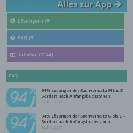
Alles zur App
c) Verarbeitung
Verarbeitung ist jeder mit oder ohne Hilfe
Lösungen (16)
automatisierter Verfahren ausgeführte
Vorgang oder jede solche Vorgangsreihe im
FAQ (6)
Zusammenhang mit personenbezogenen
Daten wie das Erheben, das Erfassen, die
Organisation, das Ordnen, die Speicherung,
Tabellen (1144)
die Anpassung oder Veränderung, das
Auslesen, das Abfragen, die Verwendung,
die Offenlegung durch Übermittlung,
Verbreitung oder eine andere Form der
FAQ
Bereitstellung, den Abgleich oder die
Verknüpfung, die Einschränkung, das
94% Lösungen der Sachverhalte M bis Z –
Löschen oder die Vernichtung.
Sortiert nach Anfangsbuchstaben
30. März 2017
d) Einschränkung der Verarbeitung
94% Lösungen der Sachverhalte G bis L –
Sortiert nach Anfangsbuchstaben
Einschränkung der Verarbeitung ist die
30. März 2017
Markierung gespeicherter