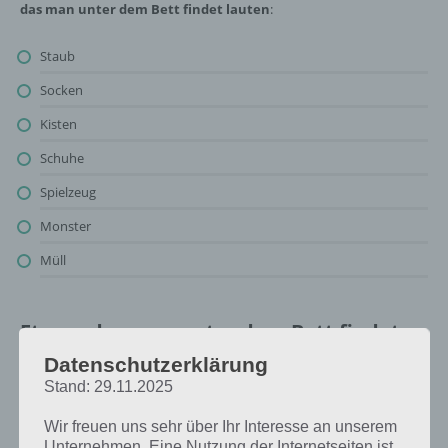
das man unter dem Bett findet lauten
:
Staub
Socken
Kisten
Schuhe
Spielzeug
Monster
Müll
Etwas, das man unter dem Bett findet:
Lösung für 94%
Datenschutzerklärung
Stand: 29.11.2025
Oben findest du bereits die Lösung rund um Etwas, das man unter
dem Bett findet. Da die Reihenfolge bei jedem Spieler anders ist,
Wir freuen uns sehr über Ihr Interesse an unserem
können wir dir nicht das exakte Level anzeigen, weshalb du über
Unternehmen. Eine Nutzung der Internetseiten ist