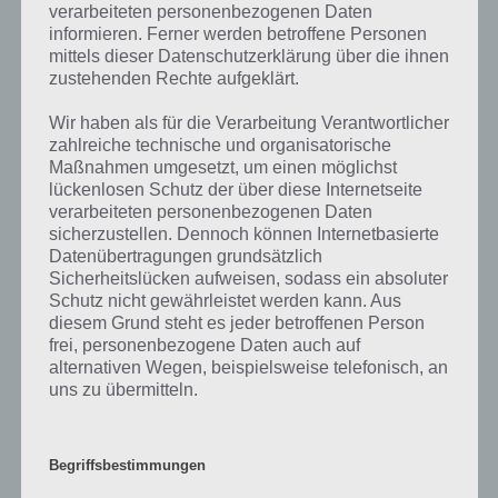
verarbeiteten personenbezogenen Daten
Die obige Lösung stimmt leider nicht mehr?
informieren. Ferner werden betroffene Personen
mittels dieser Datenschutzerklärung über die ihnen
Wenn die Lösung, die wir dir oben Etwas, das man unter dem Bett
zustehenden Rechte aufgeklärt.
findet vorgestellt haben, nicht mehr aktuell sein sollte oder ein Wort
in der Lösung von 94 Prozent fehlt, so teile uns die korrekten
Wir haben als für die Verarbeitung Verantwortlicher
Lösungen einfach in den Kommentaren mit. Nur so können wir stets
zahlreiche technische und organisatorische
die aktuellen Antworten auf die zahlreichen Fragen und Sachverhalte
Maßnahmen umgesetzt, um einen möglichst
in der App geben. Da die Entwickler die Lösungen immer mal wieder
lückenlosen Schutz der über diese Internetseite
verändern.
verarbeiteten personenbezogenen Daten
sicherzustellen. Dennoch können Internetbasierte
Datenübertragungen grundsätzlich
Darum geht es bei 94%
Sicherheitslücken aufweisen, sodass ein absoluter
Schutz nicht gewährleistet werden kann. Aus
diesem Grund steht es jeder betroffenen Person
Was ist 94%? In der App 94% musst du auf Basis eines Bildes oder
frei, personenbezogene Daten auch auf
einer Aussage die Antworten herausfinden, die von anderen Spielern
alternativen Wegen, beispielsweise telefonisch, an
am häufigsten genannt worden sind. Nur so kannst du das nächste
uns zu übermitteln.
Level freischalten. Zusammenaddiert ergeben alle Antworten 94
Prozent, wovon die App ihren Namen hat. Entsprechend ist 94
Prozent ein Wort und Rätsel-Spiel. Bereits über 10 Millionen mal
wurde die App mittlerweile heruntergeladen und gehört mit zu den
Begriffsbestimmungen
erfolgreichsten Spiele Apps in diesem Genre im Google Play Store