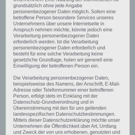
unsere Komplettlösung jedoch trotzdem zu jedem Sachverhalt die
grundsätzlich ohne jede Angabe
entsprechenden Antworten findest!
personenbezogener Daten möglich. Sofern eine
betroffene Person besondere Services unseres
Unternehmens über unsere Internetseite in
Weitere Lösungen zu 94%
Anspruch nehmen möchte, könnte jedoch eine
Verarbeitung personenbezogener Daten
gesucht
? Schaue in
unsere
erforderlich werden. Ist die Verarbeitung
Komplettlösung zur App
! Dort
personenbezogener Daten erforderlich und
besteht für eine solche Verarbeitung keine
kannst du mit der Suche
gesetzliche Grundlage, holen wir generell eine
Einwilligung der betroffenen Person ein.
schnell die Antworten und
Lösungen der über 300 Level
Die Verarbeitung personenbezogener Daten,
beispielsweise des Namens, der Anschrift, E-Mail-
finden!
Adresse oder Telefonnummer einer betroffenen
Person, erfolgt stets im Einklang mit der
Datenschutz-Grundverordnung und in
Du findest Lösungen auch ohne unsere Hilfe, indem du in der App
Übereinstimmung mit den für uns geltenden
Münzen einsetzt. Da diese jedoch begrenzt sind, hast du hier stets
landesspezifischen Datenschutzbestimmungen.
die Möglichkeit alle Antworten zu finden!
Mittels dieser Datenschutzerklärung möchte unser
Unternehmen die Öffentlichkeit über Art, Umfang
und Zweck der von uns erhobenen, genutzten und