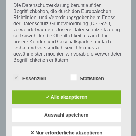
und iTunes App Store.
Die Datenschutzerklärung beruht auf den
Begrifflichkeiten, die durch den Europäischen
Richtlinien- und Verordnungsgeber beim Erlass
der Datenschutz-Grundverordnung (DS-GVO)
verwendet wurden. Unsere Datenschutzerklärung
Auf WhatsApp teilen
Teilen auf Facebook
soll sowohl für die Öffentlichkeit als auch für
unsere Kunden und Geschäftspartner einfach
Tweet auf Twitter
lesbar und verständlich sein. Um dies zu
gewährleisten, möchten wir vorab die verwendeten
Begrifflichkeiten erläutern.
Wir verwenden in dieser Datenschutzerklärung
Mehr Artikel hier auf Touchportal
unter anderem die folgenden Begriffe:
Essenziell
Statistiken
✓ Alle akzeptieren
a) personenbezogene Daten
Personenbezogene Daten sind alle
Auswahl speichern
Informationen, die sich auf eine identifizierte
oder identifizierbare natürliche Person (im
Folgenden „betroffene Person") beziehen.
✕ Nur erforderliche akzeptieren