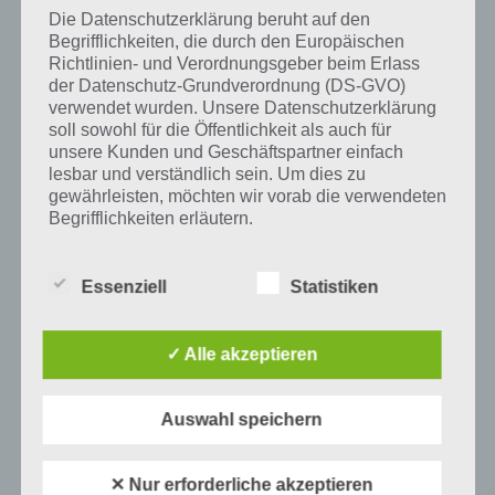
Die Datenschutzerklärung beruht auf den
Auf WhatsApp teilen
Teilen auf Facebook
Begrifflichkeiten, die durch den Europäischen
Richtlinien- und Verordnungsgeber beim Erlass
der Datenschutz-Grundverordnung (DS-GVO)
Tweet auf Twitter
verwendet wurden. Unsere Datenschutzerklärung
soll sowohl für die Öffentlichkeit als auch für
unsere Kunden und Geschäftspartner einfach
lesbar und verständlich sein. Um dies zu
Mehr Artikel hier auf Touchportal
gewährleisten, möchten wir vorab die verwendeten
Begrifflichkeiten erläutern.
Wir verwenden in dieser Datenschutzerklärung
unter anderem die folgenden Begriffe:
Essenziell
Statistiken
✓ Alle akzeptieren
a) personenbezogene Daten
Personenbezogene Daten sind alle
Auswahl speichern
Informationen, die sich auf eine identifizierte
oder identifizierbare natürliche Person (im
Folgenden „betroffene Person") beziehen.
✕ Nur erforderliche akzeptieren