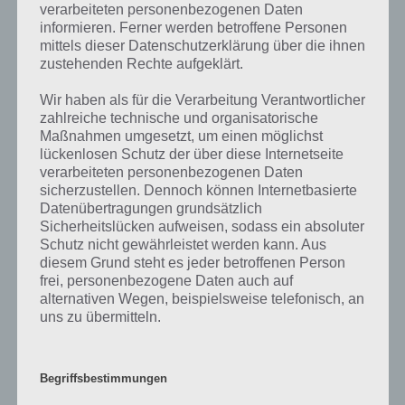
verarbeiteten personenbezogenen Daten
schneit vorgestellt haben, nicht mehr aktuell sein sollte oder ein
informieren. Ferner werden betroffene Personen
Wort in der Lösung von 94 Prozent fehlt, so teile uns die korrekten
mittels dieser Datenschutzerklärung über die ihnen
Lösungen einfach in den Kommentaren mit. Nur so können wir stets
zustehenden Rechte aufgeklärt.
die aktuellen Antworten auf die zahlreichen Fragen und Sachverhalte
in der App geben. Da die Entwickler die Lösungen immer mal wieder
Wir haben als für die Verarbeitung Verantwortlicher
verändern.
zahlreiche technische und organisatorische
Maßnahmen umgesetzt, um einen möglichst
lückenlosen Schutz der über diese Internetseite
Darum geht es bei 94%
verarbeiteten personenbezogenen Daten
sicherzustellen. Dennoch können Internetbasierte
Was ist 94%? In der App 94% musst du auf Basis eines Bildes oder
Datenübertragungen grundsätzlich
einer Aussage die Antworten herausfinden, die von anderen Spielern
Sicherheitslücken aufweisen, sodass ein absoluter
am häufigsten genannt worden sind. Nur so kannst du das nächste
Schutz nicht gewährleistet werden kann. Aus
Level freischalten. Zusammenaddiert ergeben alle Antworten 94
diesem Grund steht es jeder betroffenen Person
Prozent, wovon die App ihren Namen hat. Entsprechend ist 94
frei, personenbezogene Daten auch auf
Prozent ein Wort und Rätsel-Spiel. Bereits über 10 Millionen mal
alternativen Wegen, beispielsweise telefonisch, an
wurde die App mittlerweile heruntergeladen und gehört mit zu den
uns zu übermitteln.
erfolgreichsten Spiele Apps in diesem Genre im Google Play Store
und iTunes App Store.
Begriffsbestimmungen