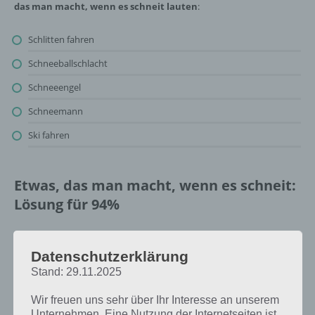
das man macht, wenn es schneit lauten
:
Schlitten fahren
Schneeballschlacht
Schneeengel
Schneemann
Ski fahren
Etwas, das man macht, wenn es schneit:
Lösung für 94%
Oben findest du bereits die Lösung rund um Etwas, das man macht,
wenn es schneit. Da die Reihenfolge bei jedem Spieler anders ist,
Datenschutzerklärung
können wir dir nicht das exakte Level anzeigen, weshalb du über
Stand: 29.11.2025
unsere Komplettlösung jedoch trotzdem zu jedem Sachverhalt die
entsprechenden Antworten findest!
Wir freuen uns sehr über Ihr Interesse an unserem
Unternehmen. Eine Nutzung der Internetseiten ist