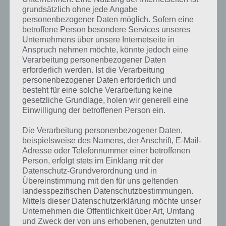
grundsätzlich ohne jede Angabe
Weitere Lösungen zu 94%
personenbezogener Daten möglich. Sofern eine
gesucht
? Schaue in
unsere
betroffene Person besondere Services unseres
Unternehmens über unsere Internetseite in
Komplettlösung zur App
! Dort
Anspruch nehmen möchte, könnte jedoch eine
Verarbeitung personenbezogener Daten
kannst du mit der Suche
erforderlich werden. Ist die Verarbeitung
schnell die Antworten und
personenbezogener Daten erforderlich und
besteht für eine solche Verarbeitung keine
Lösungen der über 300 Level
gesetzliche Grundlage, holen wir generell eine
Einwilligung der betroffenen Person ein.
finden!
Die Verarbeitung personenbezogener Daten,
beispielsweise des Namens, der Anschrift, E-Mail-
Du findest Lösungen auch ohne unsere Hilfe, indem du in der App
Adresse oder Telefonnummer einer betroffenen
Münzen einsetzt. Da diese jedoch begrenzt sind, hast du hier stets
Person, erfolgt stets im Einklang mit der
die Möglichkeit alle Antworten zu finden!
Datenschutz-Grundverordnung und in
Übereinstimmung mit den für uns geltenden
landesspezifischen Datenschutzbestimmungen.
Die obige Lösung stimmt leider nicht mehr?
Mittels dieser Datenschutzerklärung möchte unser
Unternehmen die Öffentlichkeit über Art, Umfang
und Zweck der von uns erhobenen, genutzten und
Wenn die Lösung, die wir dir oben Etwas, das man macht, wenn es