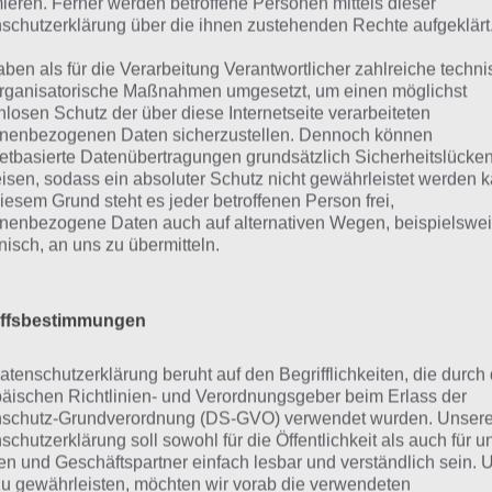
mieren. Ferner werden betroffene Personen mittels dieser
berer benutzt in der App 94%. Die Lösung ist dabei nach
schutzerklärung über die ihnen zustehenden Rechte aufgeklärt
tiert. Hier die 94% Lösung “Etwas, das ein Zauberer benutz
aben als für die Verarbeitung Verantwortlicher zahlreiche techn
rganisatorische Maßnahmen umgesetzt, um einen möglichst
nlosen Schutz der über diese Internetseite verarbeiteten
Zauberstab
nenbezogenen Daten sicherzustellen. Dennoch können
netbasierte Datenübertragungen grundsätzlich Sicherheitslücke
Hut
isen, sodass ein absoluter Schutz nicht gewährleistet werden k
iesem Grund steht es jeder betroffenen Person frei,
nenbezogene Daten auch auf alternativen Wegen, beispielswe
Kaninchen
onisch, an uns zu übermitteln.
Umhang
Tuch
iffsbestimmungen
Karten
atenschutzerklärung beruht auf den Begrifflichkeiten, die durch
äischen Richtlinien- und Verordnungsgeber beim Erlass der
schutz-Grundverordnung (DS-GVO) verwendet wurden. Unser
schutzerklärung soll sowohl für die Öffentlichkeit als auch für u
eitere Aufgaben und Rätsel im g
n und Geschäftspartner einfach lesbar und verständlich sein.
zu gewährleisten, möchten wir vorab die verwendeten