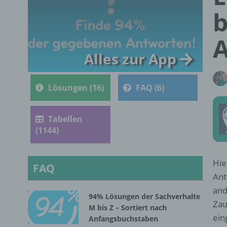
b
Alles zur App
Lösungen (16)
FAQ (6)
Tabellen
(1144)
Hie
FAQ
Ant
and
94% Lösungen der Sachverhalte
Zau
M bis Z – Sortiert nach
ein
Anfangsbuchstaben