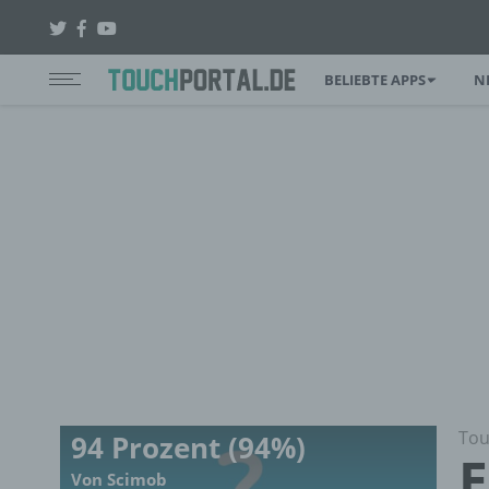
BELIEBTE APPS
N
Tou
94 Prozent (94%)
E
Von Scimob