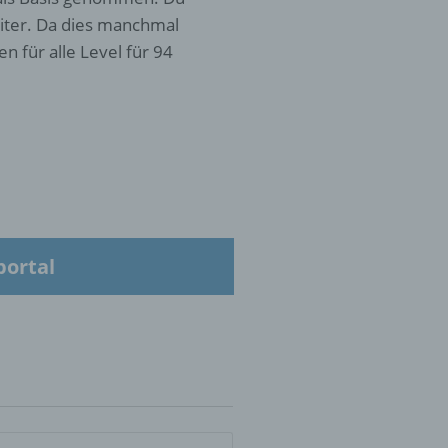
iter. Da dies manchmal
n für alle Level für 94
 die
hren
en,
portal
die
oder
tung.