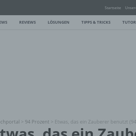
Startseite
Unser
EWS
REVIEWS
LÖSUNGEN
TIPPS & TRICKS
TUTOR
chportal
>
94 Prozent
>
Etwas, das ein Zauberer benutzt (
twas, das ein Zaub