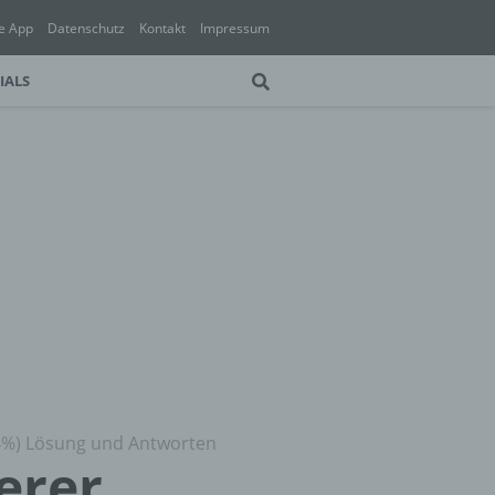
e App
Datenschutz
Kontakt
Impressum
IALS
94%) Lösung und Antworten
erer