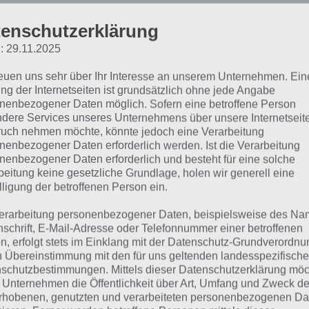
Weitere Lösungen zu 94% gesucht
enschutzerklärung
Schaue in
unsere Komplettlösung 
: 29.11.2025
App
! Dort kannst du mit der Such
reuen uns sehr über Ihr Interesse an unserem Unternehmen. Ein
ng der Internetseiten ist grundsätzlich ohne jede Angabe
schnell die Antworten und Lösung
nenbezogener Daten möglich. Sofern eine betroffene Person
über 100 Level finden!
dere Services unseres Unternehmens über unsere Internetseite
uch nehmen möchte, könnte jedoch eine Verarbeitung
nenbezogener Daten erforderlich werden. Ist die Verarbeitung
die Reihenfolge der Level in 94% bei jedem Spieler anders 
nenbezogener Daten erforderlich und besteht für eine solche
beitung keine gesetzliche Grundlage, holen wir generell eine
hfolgend die 94% Lösung zum Sachverhalt “Etwas, das ein
lligung der betroffenen Person ein.
erarbeitung personenbezogener Daten, beispielsweise des Na
twas, das ein Zauberer b
nschrift, E-Mail-Adresse oder Telefonnummer einer betroffenen
n, erfolgt stets im Einklang mit der Datenschutz-Grundverordnu
n Übereinstimmung mit den für uns geltenden landesspezifisch
ösung für 94%
schutzbestimmungen. Mittels dieser Datenschutzerklärung mö
 Unternehmen die Öffentlichkeit über Art, Umfang und Zweck de
rhobenen, genutzten und verarbeiteten personenbezogenen Da
hfolgend findest du alle richtigen Antworten zum Sachverh