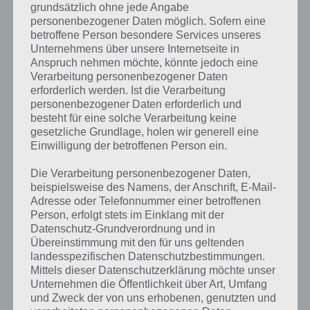
grundsätzlich ohne jede Angabe
entsprechenden Antworten findest!
personenbezogener Daten möglich. Sofern eine
betroffene Person besondere Services unseres
Weitere Lösungen zu 94%
Unternehmens über unsere Internetseite in
Anspruch nehmen möchte, könnte jedoch eine
gesucht
? Schaue in
unsere
Verarbeitung personenbezogener Daten
erforderlich werden. Ist die Verarbeitung
Komplettlösung zur App
! Dort
personenbezogener Daten erforderlich und
kannst du mit der Suche
besteht für eine solche Verarbeitung keine
gesetzliche Grundlage, holen wir generell eine
schnell die Antworten und
Einwilligung der betroffenen Person ein.
Lösungen der über 300 Level
Die Verarbeitung personenbezogener Daten,
finden!
beispielsweise des Namens, der Anschrift, E-Mail-
Adresse oder Telefonnummer einer betroffenen
Person, erfolgt stets im Einklang mit der
Du findest Lösungen auch ohne unsere Hilfe, indem du in der App
Datenschutz-Grundverordnung und in
Münzen einsetzt. Da diese jedoch begrenzt sind, hast du hier stets
Übereinstimmung mit den für uns geltenden
die Möglichkeit alle Antworten zu finden!
landesspezifischen Datenschutzbestimmungen.
Mittels dieser Datenschutzerklärung möchte unser
Unternehmen die Öffentlichkeit über Art, Umfang
und Zweck der von uns erhobenen, genutzten und
Die obige Lösung stimmt leider nicht mehr?