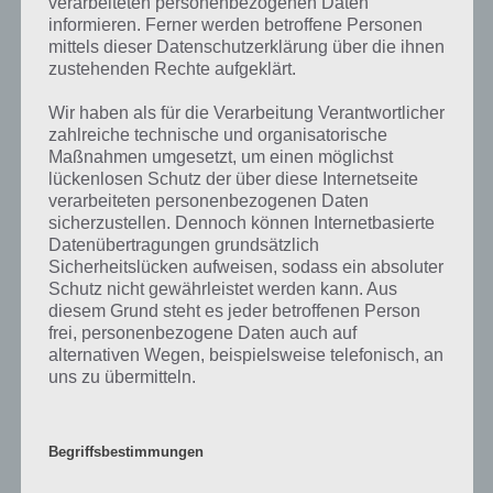
verarbeiteten personenbezogenen Daten
informieren. Ferner werden betroffene Personen
Wenn die Lösung, die wir dir oben Etwas auf einer Hochzeit
mittels dieser Datenschutzerklärung über die ihnen
vorgestellt haben, nicht mehr aktuell sein sollte oder ein Wort in der
zustehenden Rechte aufgeklärt.
Lösung von 94 Prozent fehlt, so teile uns die korrekten Lösungen
Wir haben als für die Verarbeitung Verantwortlicher
einfach in den Kommentaren mit. Nur so können wir stets die
zahlreiche technische und organisatorische
aktuellen Antworten auf die zahlreichen Fragen und Sachverhalte in
Maßnahmen umgesetzt, um einen möglichst
der App geben. Da die Entwickler die Lösungen immer mal wieder
lückenlosen Schutz der über diese Internetseite
verändern.
verarbeiteten personenbezogenen Daten
sicherzustellen. Dennoch können Internetbasierte
Datenübertragungen grundsätzlich
Darum geht es bei 94%
Sicherheitslücken aufweisen, sodass ein absoluter
Schutz nicht gewährleistet werden kann. Aus
Was ist 94%? In der App 94% musst du auf Basis eines Bildes oder
diesem Grund steht es jeder betroffenen Person
einer Aussage die Antworten herausfinden, die von anderen Spielern
frei, personenbezogene Daten auch auf
am häufigsten genannt worden sind. Nur so kannst du das nächste
alternativen Wegen, beispielsweise telefonisch, an
Level freischalten. Zusammenaddiert ergeben alle Antworten 94
uns zu übermitteln.
Prozent, wovon die App ihren Namen hat. Entsprechend ist 94
Prozent ein Wort und Rätsel-Spiel. Bereits über 10 Millionen mal
wurde die App mittlerweile heruntergeladen und gehört mit zu den
Begriffsbestimmungen
erfolgreichsten Spiele Apps in diesem Genre im Google Play Store
und iTunes App Store.