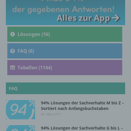
c) Verarbeitung
Alles zur App
Verarbeitung ist jeder mit oder ohne Hilfe
automatisierter Verfahren ausgeführte
Lösungen (16)
Vorgang oder jede solche Vorgangsreihe im
Zusammenhang mit personenbezogenen
Daten wie das Erheben, das Erfassen, die
FAQ (6)
Organisation, das Ordnen, die Speicherung,
die Anpassung oder Veränderung, das
Auslesen, das Abfragen, die Verwendung,
Tabellen (1144)
die Offenlegung durch Übermittlung,
Verbreitung oder eine andere Form der
Bereitstellung, den Abgleich oder die
FAQ
Verknüpfung, die Einschränkung, das
Löschen oder die Vernichtung.
94% Lösungen der Sachverhalte M bis Z –
Sortiert nach Anfangsbuchstaben
d) Einschränkung der Verarbeitung
30. März 2017
94% Lösungen der Sachverhalte G bis L –
Einschränkung der Verarbeitung ist die