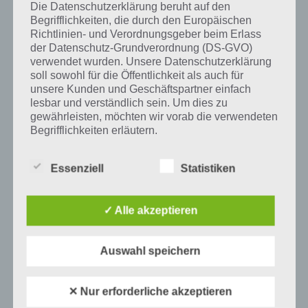
Die Datenschutzerklärung beruht auf den
Begrifflichkeiten, die durch den Europäischen
Richtlinien- und Verordnungsgeber beim Erlass
der Datenschutz-Grundverordnung (DS-GVO)
Auf WhatsApp teilen
Teilen auf Facebook
verwendet wurden. Unsere Datenschutzerklärung
soll sowohl für die Öffentlichkeit als auch für
Tweet auf Twitter
unsere Kunden und Geschäftspartner einfach
lesbar und verständlich sein. Um dies zu
gewährleisten, möchten wir vorab die verwendeten
Begrifflichkeiten erläutern.
Mehr Artikel hier auf Touchportal
Wir verwenden in dieser Datenschutzerklärung
Essenziell
Statistiken
unter anderem die folgenden Begriffe:
✓ Alle akzeptieren
a) personenbezogene Daten
Auswahl speichern
Personenbezogene Daten sind alle
Informationen, die sich auf eine identifizierte
oder identifizierbare natürliche Person (im
✕ Nur erforderliche akzeptieren
Folgenden „betroffene Person") beziehen.
Als identifizierbar wird eine natürliche