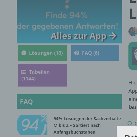
L
Alles zur App
Lösungen (16)
FAQ (6)
Tabellen
(1144)
Hie
App
ein
FAQ
lau
94% Lösungen der Sachverhalte
M bis Z – Sortiert nach
Anfangsbuchstaben