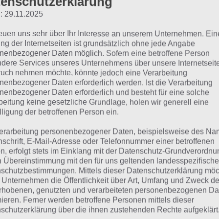
enschutzerklärung
: 29.11.2025
Prada
reuen uns sehr über Ihr Interesse an unserem Unternehmen. Ein
errari
ng der Internetseiten ist grundsätzlich ohne jede Angabe
nenbezogener Daten möglich. Sofern eine betroffene Person
Chanel
dere Services unseres Unternehmens über unsere Internetseite
uch nehmen möchte, könnte jedoch eine Verarbeitung
Mercedes
nenbezogener Daten erforderlich werden. Ist die Verarbeitung
nenbezogener Daten erforderlich und besteht für eine solche
beitung keine gesetzliche Grundlage, holen wir generell eine
Rolex
lligung der betroffenen Person ein.
Dior
erarbeitung personenbezogener Daten, beispielsweise des Na
nschrift, E-Mail-Adresse oder Telefonnummer einer betroffenen
n, erfolgt stets im Einklang mit der Datenschutz-Grundverordnu
ine Luxusmarke: Lösung 
n Übereinstimmung mit den für uns geltenden landesspezifisch
schutzbestimmungen. Mittels dieser Datenschutzerklärung mö
 Unternehmen die Öffentlichkeit über Art, Umfang und Zweck de
rhobenen, genutzten und verarbeiteten personenbezogenen Da
n findest du bereits die Lösung rund um Eine Luxusmarke
mieren. Ferner werden betroffene Personen mittels dieser
em Spieler anders ist, können wir dir nicht das exakte Lev
schutzerklärung über die ihnen zustehenden Rechte aufgeklärt