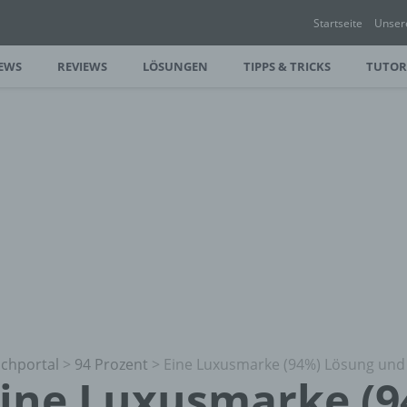
Startseite
Unser
EWS
REVIEWS
LÖSUNGEN
TIPPS & TRICKS
TUTOR
chportal
>
94 Prozent
>
Eine Luxusmarke (94%) Lösung und
ine Luxusmarke (9