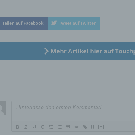
Betroffene Person ist jede identifizierte oder identifizierbare
natürliche Person, deren personenbezogene Daten von dem für
Verarbeitung Verantwortlichen verarbeitet werden.
Teilen auf Facebook
Tweet auf Twitter
c) Verarbeitung
Verarbeitung ist jeder mit oder ohne Hilfe automatisierter Verfa
Mehr Artikel hier auf Touch
ausgeführte Vorgang oder jede solche Vorgangsreihe im
Zusammenhang mit personenbezogenen Daten wie das Erheb
das Erfassen, die Organisation, das Ordnen, die Speicherung, 
Anpassung oder Veränderung, das Auslesen, das Abfragen, die
Verwendung, die Offenlegung durch Übermittlung, Verbreitung 
eine andere Form der Bereitstellung, den Abgleich oder die
Verknüpfung, die Einschränkung, das Löschen oder die Vernich
d) Einschränkung der Verarbeitung
{}
[+]
Einschränkung der Verarbeitung ist die Markierung gespeichert
personenbezogener Daten mit dem Ziel, ihre künftige Verarbeit