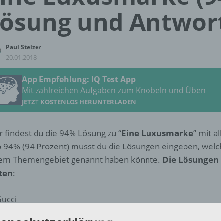
ösung und Antwor
Paul Stelzer
20.01.2018
App Empfehlung: IQ Test App
Mit zahlreichen Aufgaben zum Knobeln und Üben
JETZT KOSTENLOS HERUNTERLADEN
r findest du die 94% Lösung zu “
Eine Luxusmarke
” mit a
 94% (94 Prozent) musst du die Lösungen eingeben, wel
em Themengebiet genannt haben könnte.
Die Lösungen
ten
:
Gucci
Porsche