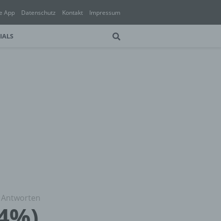
e App
Datenschutz
Kontakt
Impressum
IALS
 Antworten
4%)