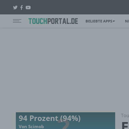
BELIEBTE APPS
N
Tou
94 Prozent (94%)
E
Von Scimob