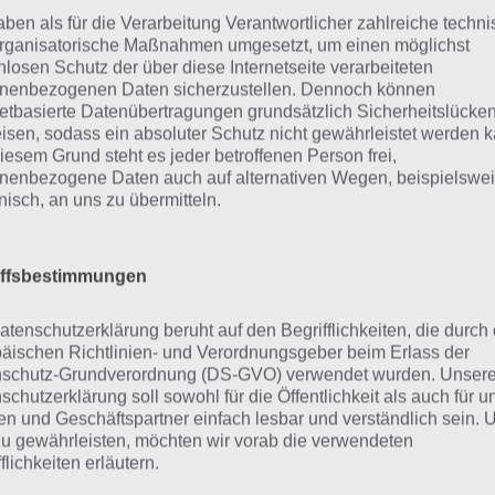
r unsere Komplettlösung jedoch trotzdem zu jedem Sachv
aben als für die Verarbeitung Verantwortlicher zahlreiche techn
sprechenden Antworten findest!
rganisatorische Maßnahmen umgesetzt, um einen möglichst
nlosen Schutz der über diese Internetseite verarbeiteten
nenbezogenen Daten sicherzustellen. Dennoch können
Weitere Lösungen zu 94% gesucht
netbasierte Datenübertragungen grundsätzlich Sicherheitslücke
isen, sodass ein absoluter Schutz nicht gewährleistet werden k
Schaue in
unsere Komplettlösung 
iesem Grund steht es jeder betroffenen Person frei,
App
! Dort kannst du mit der Such
nenbezogene Daten auch auf alternativen Wegen, beispielswe
onisch, an uns zu übermitteln.
schnell die Antworten und Lösung
über 300 Level finden!
iffsbestimmungen
findest Lösungen auch ohne unsere Hilfe, indem du in de
atenschutzerklärung beruht auf den Begrifflichkeiten, die durch
diese jedoch begrenzt sind, hast du hier stets die Möglichk
äischen Richtlinien- und Verordnungsgeber beim Erlass der
den!
schutz-Grundverordnung (DS-GVO) verwendet wurden. Unser
schutzerklärung soll sowohl für die Öffentlichkeit als auch für u
n und Geschäftspartner einfach lesbar und verständlich sein.
zu gewährleisten, möchten wir vorab die verwendeten
flichkeiten erläutern.
ie obige Lösung stimmt leider n