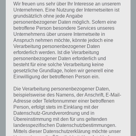
Wir freuen uns sehr über Ihr Interesse an unserem
Oben findest du bereits die Lösung rund um Ein Nahrungsmittel,
Unternehmen. Eine Nutzung der Internetseiten ist
das man aufbrechen muss, um es zu essen. Da die Reihenfolge bei
grundsätzlich ohne jede Angabe
jedem Spieler anders ist, können wir dir nicht das exakte Level
personenbezogener Daten möglich. Sofern eine
anzeigen, weshalb du über unsere Komplettlösung jedoch trotzdem
betroffene Person besondere Services unseres
Unternehmens über unsere Internetseite in
zu jedem Sachverhalt die entsprechenden Antworten findest!
Anspruch nehmen möchte, könnte jedoch eine
Verarbeitung personenbezogener Daten
Weitere Lösungen zu 94%
erforderlich werden. Ist die Verarbeitung
personenbezogener Daten erforderlich und
gesucht
? Schaue in
unsere
besteht für eine solche Verarbeitung keine
Komplettlösung zur App
! Dort
gesetzliche Grundlage, holen wir generell eine
Einwilligung der betroffenen Person ein.
kannst du mit der Suche
Die Verarbeitung personenbezogener Daten,
schnell die Antworten und
beispielsweise des Namens, der Anschrift, E-Mail-
Lösungen der über 300 Level
Adresse oder Telefonnummer einer betroffenen
Person, erfolgt stets im Einklang mit der
finden!
Datenschutz-Grundverordnung und in
Übereinstimmung mit den für uns geltenden
landesspezifischen Datenschutzbestimmungen.
Du findest Lösungen auch ohne unsere Hilfe, indem du in der App
Mittels dieser Datenschutzerklärung möchte unser
Münzen einsetzt. Da diese jedoch begrenzt sind, hast du hier stets