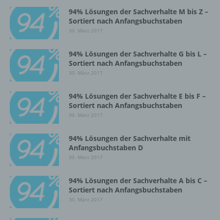
94% Lösungen der Sachverhalte M bis Z –
Einschränkung der Verarbeitung ist die
Sortiert nach Anfangsbuchstaben
Markierung gespeicherter
30. März 2017
personenbezogener Daten mit dem Ziel, ihre
künftige Verarbeitung einzuschränken.
94% Lösungen der Sachverhalte G bis L –
Sortiert nach Anfangsbuchstaben
30. März 2017
e) Profiling
94% Lösungen der Sachverhalte E bis F –
Profiling ist jede Art der automatisierten
Sortiert nach Anfangsbuchstaben
Verarbeitung personenbezogener Daten, die
30. März 2017
darin besteht, dass diese
personenbezogenen Daten verwendet
94% Lösungen der Sachverhalte mit
werden, um bestimmte persönliche Aspekte,
Anfangsbuchstaben D
die sich auf eine natürliche Person beziehen,
30. März 2017
zu bewerten, insbesondere, um Aspekte
bezüglich Arbeitsleistung, wirtschaftlicher
Lage, Gesundheit, persönlicher Vorlieben,
94% Lösungen der Sachverhalte A bis C –
Sortiert nach Anfangsbuchstaben
Interessen, Zuverlässigkeit, Verhalten,
Aufenthaltsort oder Ortswechsel dieser
30. März 2017
natürlichen Person zu analysieren oder
vorherzusagen.