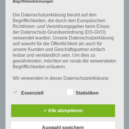
Prozent, wovon die App ihren Namen hat. Entsprechend ist 94
Begriffsbestimmungen
Prozent ein Wort und Rätsel-Spiel. Bereits über 10 Millionen mal
wurde die App mittlerweile heruntergeladen und gehört mit zu den
Die Datenschutzerklärung beruht auf den
erfolgreichsten Spiele Apps in diesem Genre im Google Play Store
Begrifflichkeiten, die durch den Europäischen
und iTunes App Store.
Richtlinien- und Verordnungsgeber beim Erlass
der Datenschutz-Grundverordnung (DS-GVO)
verwendet wurden. Unsere Datenschutzerklärung
soll sowohl für die Öffentlichkeit als auch für
unsere Kunden und Geschäftspartner einfach
Auf WhatsApp teilen
Teilen auf Facebook
lesbar und verständlich sein. Um dies zu
gewährleisten, möchten wir vorab die verwendeten
Tweet auf Twitter
Begrifflichkeiten erläutern.
Wir verwenden in dieser Datenschutzerklärung
unter anderem die folgenden Begriffe:
Mehr Artikel hier auf Touchportal
Essenziell
Statistiken
a) personenbezogene Daten
✓ Alle akzeptieren
Personenbezogene Daten sind alle
Informationen, die sich auf eine identifizierte
Auswahl speichern