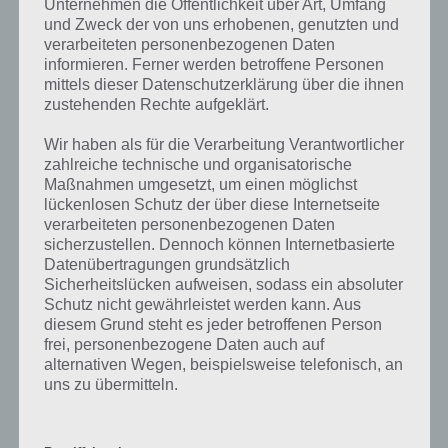
Unternehmen die Öffentlichkeit über Art, Umfang
die Möglichkeit alle Antworten zu finden!
und Zweck der von uns erhobenen, genutzten und
verarbeiteten personenbezogenen Daten
informieren. Ferner werden betroffene Personen
mittels dieser Datenschutzerklärung über die ihnen
Die obige Lösung stimmt leider nicht mehr?
zustehenden Rechte aufgeklärt.
Wenn die Lösung, die wir dir oben Ein Nahrungsmittel, das man
Wir haben als für die Verarbeitung Verantwortlicher
aufbrechen muss, um es zu essen vorgestellt haben, nicht mehr
zahlreiche technische und organisatorische
aktuell sein sollte oder ein Wort in der Lösung von 94 Prozent fehlt,
Maßnahmen umgesetzt, um einen möglichst
so teile uns die korrekten Lösungen einfach in den Kommentaren
lückenlosen Schutz der über diese Internetseite
mit. Nur so können wir stets die aktuellen Antworten auf die
verarbeiteten personenbezogenen Daten
zahlreichen Fragen und Sachverhalte in der App geben. Da die
sicherzustellen. Dennoch können Internetbasierte
Entwickler die Lösungen immer mal wieder verändern.
Datenübertragungen grundsätzlich
Sicherheitslücken aufweisen, sodass ein absoluter
Schutz nicht gewährleistet werden kann. Aus
Darum geht es bei 94%
diesem Grund steht es jeder betroffenen Person
frei, personenbezogene Daten auch auf
alternativen Wegen, beispielsweise telefonisch, an
Was ist 94%? In der App 94% musst du auf Basis eines Bildes oder
uns zu übermitteln.
einer Aussage die Antworten herausfinden, die von anderen Spielern
am häufigsten genannt worden sind. Nur so kannst du das nächste
Level freischalten. Zusammenaddiert ergeben alle Antworten 94