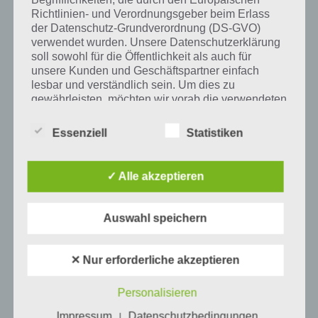
Richtlinien- und Verordnungsgeber beim Erlass
der Datenschutz-Grundverordnung (DS-GVO)
Tweet auf Twitter
verwendet wurden. Unsere Datenschutzerklärung
soll sowohl für die Öffentlichkeit als auch für
unsere Kunden und Geschäftspartner einfach
lesbar und verständlich sein. Um dies zu
Mehr Artikel hier auf Touchportal
gewährleisten, möchten wir vorab die verwendeten
Begrifflichkeiten erläutern.
Essenziell
Statistiken
Wir verwenden in dieser Datenschutzerklärung
unter anderem die folgenden Begriffe:
✓ Alle akzeptieren
a) personenbezogene Daten
Auswahl speichern
Personenbezogene Daten sind alle
Informationen, die sich auf eine identifizierte
✕ Nur erforderliche akzeptieren
oder identifizierbare natürliche Person (im
Folgenden „betroffene Person") beziehen.
0
KOMMENTARE
Personalisieren
Als identifizierbar wird eine natürliche
Person angesehen, die direkt oder indirekt,
Impressum
Datenschutzbedingungen
|