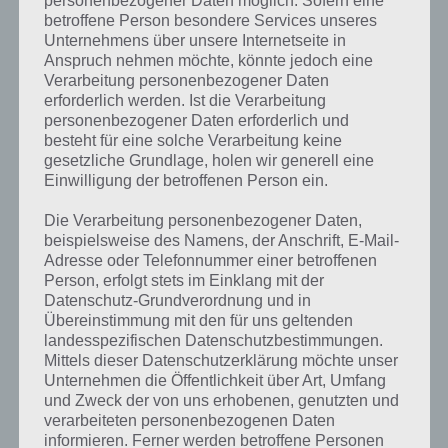
Weitere Lösungen zu 94%
betroffene Person besondere Services unseres
gesucht
? Schaue in
unsere
Unternehmens über unsere Internetseite in
Anspruch nehmen möchte, könnte jedoch eine
Komplettlösung zur App
! Dort
Verarbeitung personenbezogener Daten
kannst du mit der Suche
erforderlich werden. Ist die Verarbeitung
personenbezogener Daten erforderlich und
schnell die Antworten und
besteht für eine solche Verarbeitung keine
gesetzliche Grundlage, holen wir generell eine
Lösungen der über 300 Level
Einwilligung der betroffenen Person ein.
finden!
Die Verarbeitung personenbezogener Daten,
beispielsweise des Namens, der Anschrift, E-Mail-
Adresse oder Telefonnummer einer betroffenen
Du findest Lösungen auch ohne unsere Hilfe, indem du in der App
Person, erfolgt stets im Einklang mit der
Münzen einsetzt. Da diese jedoch begrenzt sind, hast du hier stets
Datenschutz-Grundverordnung und in
die Möglichkeit alle Antworten zu finden!
Übereinstimmung mit den für uns geltenden
landesspezifischen Datenschutzbestimmungen.
Mittels dieser Datenschutzerklärung möchte unser
Die obige Lösung stimmt leider nicht mehr?
Unternehmen die Öffentlichkeit über Art, Umfang
und Zweck der von uns erhobenen, genutzten und
verarbeiteten personenbezogenen Daten
Wenn die Lösung, die wir dir oben Ein exotisches Reiseziel vorgestellt
informieren. Ferner werden betroffene Personen
haben, nicht mehr aktuell sein sollte oder ein Wort in der Lösung