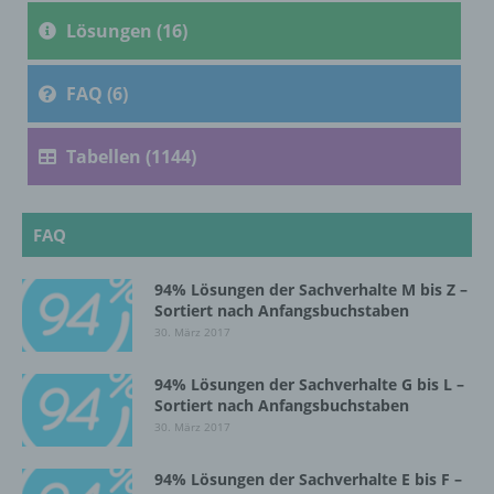
c) Verarbeitung
Lösungen (16)
Verarbeitung ist jeder mit oder ohne Hilfe
automatisierter Verfahren ausgeführte
FAQ (6)
Vorgang oder jede solche Vorgangsreihe im
Zusammenhang mit personenbezogenen
Daten wie das Erheben, das Erfassen, die
Tabellen (1144)
Organisation, das Ordnen, die Speicherung,
die Anpassung oder Veränderung, das
Auslesen, das Abfragen, die Verwendung,
die Offenlegung durch Übermittlung,
FAQ
Verbreitung oder eine andere Form der
Bereitstellung, den Abgleich oder die
94% Lösungen der Sachverhalte M bis Z –
Verknüpfung, die Einschränkung, das
Sortiert nach Anfangsbuchstaben
Löschen oder die Vernichtung.
30. März 2017
94% Lösungen der Sachverhalte G bis L –
d) Einschränkung der Verarbeitung
Sortiert nach Anfangsbuchstaben
30. März 2017
Einschränkung der Verarbeitung ist die
Markierung gespeicherter
94% Lösungen der Sachverhalte E bis F –
personenbezogener Daten mit dem Ziel, ihre