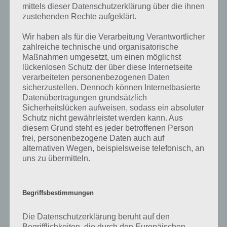
mittels dieser Datenschutzerklärung über die ihnen
von 94 Prozent fehlt, so teile uns die korrekten Lösungen einfach in
zustehenden Rechte aufgeklärt.
den Kommentaren mit. Nur so können wir stets die aktuellen
Antworten auf die zahlreichen Fragen und Sachverhalte in der App
Wir haben als für die Verarbeitung Verantwortlicher
geben. Da die Entwickler die Lösungen immer mal wieder verändern.
zahlreiche technische und organisatorische
Maßnahmen umgesetzt, um einen möglichst
lückenlosen Schutz der über diese Internetseite
Darum geht es bei 94%
verarbeiteten personenbezogenen Daten
sicherzustellen. Dennoch können Internetbasierte
Was ist 94%? In der App 94% musst du auf Basis eines Bildes oder
Datenübertragungen grundsätzlich
einer Aussage die Antworten herausfinden, die von anderen Spielern
Sicherheitslücken aufweisen, sodass ein absoluter
am häufigsten genannt worden sind. Nur so kannst du das nächste
Schutz nicht gewährleistet werden kann. Aus
Level freischalten. Zusammenaddiert ergeben alle Antworten 94
diesem Grund steht es jeder betroffenen Person
Prozent, wovon die App ihren Namen hat. Entsprechend ist 94
frei, personenbezogene Daten auch auf
Prozent ein Wort und Rätsel-Spiel. Bereits über 10 Millionen mal
alternativen Wegen, beispielsweise telefonisch, an
wurde die App mittlerweile heruntergeladen und gehört mit zu den
uns zu übermitteln.
erfolgreichsten Spiele Apps in diesem Genre im Google Play Store
und iTunes App Store.
Begriffsbestimmungen
Die Datenschutzerklärung beruht auf den
Auf WhatsApp teilen
Teilen auf Facebook
Begrifflichkeiten, die durch den Europäischen