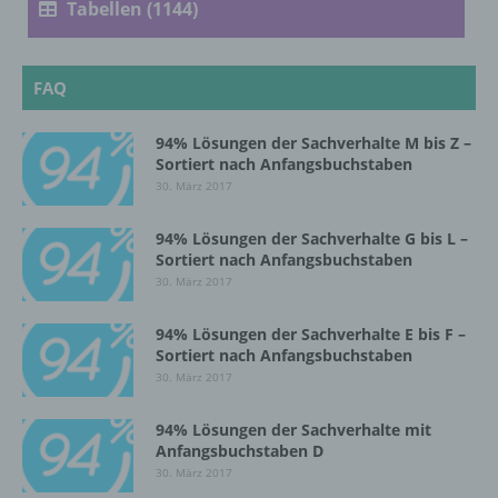
Tabellen (1144)
d) Einschränkung der Verarbeitung
Einschränkung der Verarbeitung ist die
FAQ
Markierung gespeicherter
personenbezogener Daten mit dem Ziel, ihre
94% Lösungen der Sachverhalte M bis Z –
künftige Verarbeitung einzuschränken.
Sortiert nach Anfangsbuchstaben
30. März 2017
e) Profiling
94% Lösungen der Sachverhalte G bis L –
Sortiert nach Anfangsbuchstaben
Profiling ist jede Art der automatisierten
30. März 2017
Verarbeitung personenbezogener Daten, die
darin besteht, dass diese
94% Lösungen der Sachverhalte E bis F –
personenbezogenen Daten verwendet
Sortiert nach Anfangsbuchstaben
werden, um bestimmte persönliche Aspekte,
30. März 2017
die sich auf eine natürliche Person beziehen,
zu bewerten, insbesondere, um Aspekte
bezüglich Arbeitsleistung, wirtschaftlicher
94% Lösungen der Sachverhalte mit
Lage, Gesundheit, persönlicher Vorlieben,
Anfangsbuchstaben D
Interessen, Zuverlässigkeit, Verhalten,
30. März 2017
Aufenthaltsort oder Ortswechsel dieser