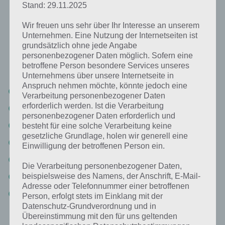
Stand: 29.11.2025
Ein Beruf, bei dem man viel schreit:
Lösung für 94%
Wir freuen uns sehr über Ihr Interesse an unserem
Unternehmen. Eine Nutzung der Internetseiten ist
grundsätzlich ohne jede Angabe
Nachfolgend findest du alle richtigen Antworten zum Sachverhalt Ein
personenbezogener Daten möglich. Sofern eine
Beruf, bei dem man viel schreit in der App 94%. Die Lösung ist dabei
betroffene Person besondere Services unseres
nach den Prozent-Werten sortiert. Hier die Antworten:
Unternehmens über unsere Internetseite in
Anspruch nehmen möchte, könnte jedoch eine
Lehrer
Verarbeitung personenbezogener Daten
erforderlich werden. Ist die Verarbeitung
Trainer
personenbezogener Daten erforderlich und
Marktschreier
besteht für eine solche Verarbeitung keine
gesetzliche Grundlage, holen wir generell eine
Arbeiter
Einwilligung der betroffenen Person ein.
Polizist
Die Verarbeitung personenbezogener Daten,
beispielsweise des Namens, der Anschrift, E-Mail-
Erzieher
Adresse oder Telefonnummer einer betroffenen
Soldat
Person, erfolgt stets im Einklang mit der
Datenschutz-Grundverordnung und in
Übereinstimmung mit den für uns geltenden
Schon lustig, dass der Lehrer hier so häufig erwähnt wird.