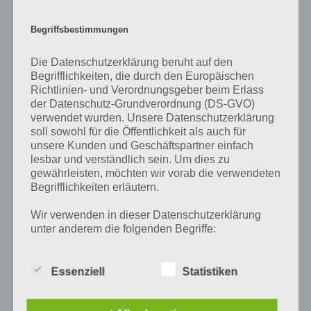
einer Aussage die Antworten herausfinden, die von anderen Spielern
am häufigsten genannt worden sind. Nur so kannst du das nächste
Begriffsbestimmungen
Level freischalten. Zusammenaddiert ergeben alle Antworten 94
Prozent, wovon die App ihren Namen hat. Entsprechend ist 94
Die Datenschutzerklärung beruht auf den
Prozent ein Wort und Rätsel-Spiel. Bereits über 10 Millionen mal
Begrifflichkeiten, die durch den Europäischen
wurde die App mittlerweile heruntergeladen und gehört mit zu den
Richtlinien- und Verordnungsgeber beim Erlass
erfolgreichsten Spiele Apps in diesem Genre im Google Play Store
der Datenschutz-Grundverordnung (DS-GVO)
und iTunes App Store.
verwendet wurden. Unsere Datenschutzerklärung
soll sowohl für die Öffentlichkeit als auch für
unsere Kunden und Geschäftspartner einfach
lesbar und verständlich sein. Um dies zu
gewährleisten, möchten wir vorab die verwendeten
Auf WhatsApp teilen
Teilen auf Facebook
Begrifflichkeiten erläutern.
Tweet auf Twitter
Wir verwenden in dieser Datenschutzerklärung
unter anderem die folgenden Begriffe:
Mehr Artikel hier auf Touchportal
Essenziell
Statistiken
a) personenbezogene Daten
Personenbezogene Daten sind alle