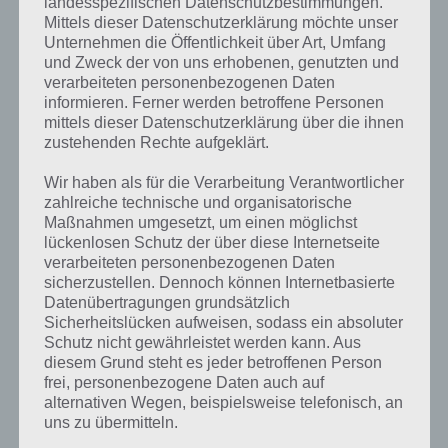
landesspezifischen Datenschutzbestimmungen.
Normalerweise hätte man eher Personen wie Soldaten in der
Mittels dieser Datenschutzerklärung möchte unser
Grundausbildung oder Marktschreier weit oben erwartet.
Unternehmen die Öffentlichkeit über Art, Umfang
und Zweck der von uns erhobenen, genutzten und
verarbeiteten personenbezogenen Daten
Weitere Aufgaben und Rätsel im gleichen
informieren. Ferner werden betroffene Personen
mittels dieser Datenschutzerklärung über die ihnen
Level
zustehenden Rechte aufgeklärt.
Ebenfalls im gleichen Level wie “Ein Beruf, bei dem man viel schreit”
Wir haben als für die Verarbeitung Verantwortlicher
befinden sich “
Das machst oder nutzt du bei Rückenschmerzen
” und
zahlreiche technische und organisatorische
“
Bild: Sportler beim Dehnen
“. Klicke einfach auf den Sachverhalt, um
Maßnahmen umgesetzt, um einen möglichst
zur 94% Lösung zu gelangen.
lückenlosen Schutz der über diese Internetseite
verarbeiteten personenbezogenen Daten
Wenn die Lösung nicht mehr aktuell sein sollte oder ein Wort in der
sicherzustellen. Dennoch können Internetbasierte
Lösung von 94 Prozent fehlt, so teile uns die korrekten Lösungen
Datenübertragungen grundsätzlich
einfach in den Kommentaren mit. Nur so können wir stets die
Sicherheitslücken aufweisen, sodass ein absoluter
aktuellen Antworten auf die zahlreichen Fragen in der App geben.
Schutz nicht gewährleistet werden kann. Aus
diesem Grund steht es jeder betroffenen Person
frei, personenbezogene Daten auch auf
Darum geht es bei 94%
alternativen Wegen, beispielsweise telefonisch, an
uns zu übermitteln.
Was ist 94%? In der App 94% musst du auf Basis eines Bildes oder