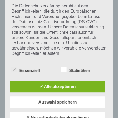
Die Datenschutzerklärung beruht auf den
Begrifflichkeiten, die durch den Europäischen
Auf WhatsApp teilen
Teilen auf Facebook
Richtlinien- und Verordnungsgeber beim Erlass
der Datenschutz-Grundverordnung (DS-GVO)
Tweet auf Twitter
verwendet wurden. Unsere Datenschutzerklärung
soll sowohl für die Öffentlichkeit als auch für
unsere Kunden und Geschäftspartner einfach
lesbar und verständlich sein. Um dies zu
gewährleisten, möchten wir vorab die verwendeten
Mehr Artikel hier auf Touchportal
Begrifflichkeiten erläutern.
Wir verwenden in dieser Datenschutzerklärung
unter anderem die folgenden Begriffe:
Essenziell
Statistiken
✓ Alle akzeptieren
a) personenbezogene Daten
Personenbezogene Daten sind alle
Auswahl speichern
Informationen, die sich auf eine identifizierte
oder identifizierbare natürliche Person (im
Folgenden „betroffene Person") beziehen.
✕ Nur erforderliche akzeptieren