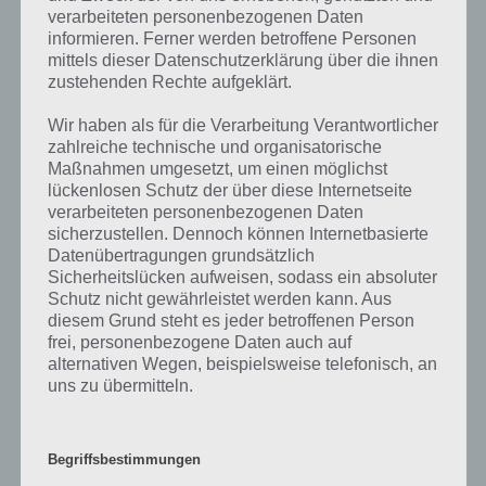
Level
verarbeiteten personenbezogenen Daten
informieren. Ferner werden betroffene Personen
mittels dieser Datenschutzerklärung über die ihnen
Ebenfalls im gleichen Level wie “Dinge, für die man eine Erlaubnis
zustehenden Rechte aufgeklärt.
oder Lizenz braucht” befinden sich “
Etwas, dass du tun würdest,
wenn du nicht arbeiten müsstest
” und “
Bild: Werkzeuge
“. Klicke
Wir haben als für die Verarbeitung Verantwortlicher
einfach auf den Sachverhalt, um zur 94% Lösung zu gelangen.
zahlreiche technische und organisatorische
Maßnahmen umgesetzt, um einen möglichst
lückenlosen Schutz der über diese Internetseite
Über 94%
verarbeiteten personenbezogenen Daten
sicherzustellen. Dennoch können Internetbasierte
In der App 94 Prozent (kurz 94%) musst du zu einem bestimmten
Datenübertragungen grundsätzlich
Sachverhalt die entsprechenden Wörter eintragen, was andere
Sicherheitslücken aufweisen, sodass ein absoluter
Personen darauf geantwortet haben. Ziel ist es in jedem Level die
Schutz nicht gewährleistet werden kann. Aus
94% der Antworten zu finden, um ein weiteres Level freizuschalten.
diesem Grund steht es jeder betroffenen Person
Zum aktuellen Zeitpunkt gibt es über 100 Level mit jeweils drei
frei, personenbezogene Daten auch auf
Sachverhalten, wobei ein Sachverhalt immer ein Bild ist, wozu die
alternativen Wegen, beispielsweise telefonisch, an
entsprechenden Wörter gesucht sind.
uns zu übermitteln.
Die App 94% gibt es für Android Smartphones und Tablets, sowie für
iOS auf dem iPhone und iPad zum kostenlosen Download.
Begriffsbestimmungen