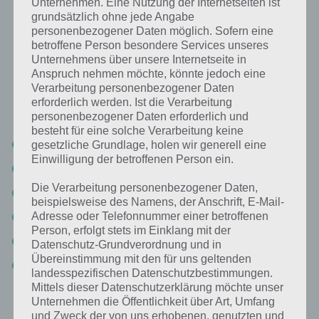
Unternehmen. Eine Nutzung der Internetseiten ist
Dinge, für die man eine Erlaubnis oder
grundsätzlich ohne jede Angabe
personenbezogener Daten möglich. Sofern eine
Lizenz braucht: Lösung für 94%
betroffene Person besondere Services unseres
Unternehmens über unsere Internetseite in
Nachfolgend findest du alle richtigen Antworten zum Sachverhalt
Anspruch nehmen möchte, könnte jedoch eine
Dinge, für die man eine Erlaubnis oder Lizenz braucht in der App
Verarbeitung personenbezogener Daten
94%. Die Lösung ist dabei nach den Prozent-Werten sortiert. Hier die
erforderlich werden. Ist die Verarbeitung
94% Lösung “Dinge, für die man eine Erlaubnis oder Lizenz braucht”:
personenbezogener Daten erforderlich und
besteht für eine solche Verarbeitung keine
Auto fahren
gesetzliche Grundlage, holen wir generell eine
Einwilligung der betroffenen Person ein.
Waffen
Die Verarbeitung personenbezogener Daten,
Fliegen
beispielsweise des Namens, der Anschrift, E-Mail-
Angeln
Adresse oder Telefonnummer einer betroffenen
Person, erfolgt stets im Einklang mit der
Haus bauen
Datenschutz-Grundverordnung und in
Übereinstimmung mit den für uns geltenden
Jagen
landesspezifischen Datenschutzbestimmungen.
Mittels dieser Datenschutzerklärung möchte unser
Unternehmen die Öffentlichkeit über Art, Umfang
Weitere Aufgaben und Rätsel im gleichen
und Zweck der von uns erhobenen, genutzten und