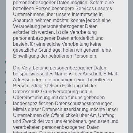
personenbezogener Daten möglich. Sofern eine
betroffene Person besondere Services unseres
Deutsche Wörter mit drei A: Lösung für
Unternehmens über unsere Internetseite in
94%
Anspruch nehmen möchte, könnte jedoch eine
Verarbeitung personenbezogener Daten
Nachfolgend findest du alle richtigen Antworten zum Sachverhalt
erforderlich werden. Ist die Verarbeitung
Deutsche Wörter mit drei A in der App 94%. Die Lösung ist dabei
personenbezogener Daten erforderlich und
nach den Prozent-Werten sortiert. Hier die Antworten:
besteht für eine solche Verarbeitung keine
gesetzliche Grundlage, holen wir generell eine
Einwilligung der betroffenen Person ein.
Ananas
Die Verarbeitung personenbezogener Daten,
Analphabet
beispielsweise des Namens, der Anschrift, E-Mail-
Adresse oder Telefonnummer einer betroffenen
Amazonas
Person, erfolgt stets im Einklang mit der
Datenschutz-Grundverordnung und in
Anakonda
Übereinstimmung mit den für uns geltenden
Hausaufgaben
landesspezifischen Datenschutzbestimmungen.
Mittels dieser Datenschutzerklärung möchte unser
Unternehmen die Öffentlichkeit über Art, Umfang
und Zweck der von uns erhobenen, genutzten und
Weitere Aufgaben und Rätsel im gleichen
verarbeiteten personenbezogenen Daten
Level