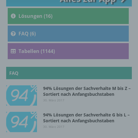
c) Verarbeitung
Lösungen (16)
Verarbeitung ist jeder mit oder ohne Hilfe
automatisierter Verfahren ausgeführte
Vorgang oder jede solche Vorgangsreihe im
FAQ (6)
Zusammenhang mit personenbezogenen
Daten wie das Erheben, das Erfassen, die
Organisation, das Ordnen, die Speicherung,
Tabellen (1144)
die Anpassung oder Veränderung, das
Auslesen, das Abfragen, die Verwendung,
die Offenlegung durch Übermittlung,
FAQ
Verbreitung oder eine andere Form der
Bereitstellung, den Abgleich oder die
Verknüpfung, die Einschränkung, das
94% Lösungen der Sachverhalte M bis Z –
Löschen oder die Vernichtung.
Sortiert nach Anfangsbuchstaben
30. März 2017
d) Einschränkung der Verarbeitung
94% Lösungen der Sachverhalte G bis L –
Sortiert nach Anfangsbuchstaben
30. März 2017
Einschränkung der Verarbeitung ist die
Markierung gespeicherter