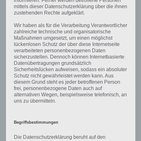
informieren. Ferner werden betroffene Personen
mittels dieser Datenschutzerklärung über die ihnen
Ebenfalls im gleichen Level wie “Deutsche Wörter mit drei A”
zustehenden Rechte aufgeklärt.
befinden sich “
Eltern bitten ihre Kindern, dies nicht zu
verschwenden
” und “
Bild: Zwei Personen im Schutzanzug
“. Klicke
Wir haben als für die Verarbeitung Verantwortlicher
einfach auf den Sachverhalt, um zur 94% Lösung zu gelangen.
zahlreiche technische und organisatorische
Maßnahmen umgesetzt, um einen möglichst
lückenlosen Schutz der über diese Internetseite
Rund um die Spiele App 94 Prozent
verarbeiteten personenbezogenen Daten
sicherzustellen. Dennoch können Internetbasierte
Datenübertragungen grundsätzlich
Bei der App 94 Prozent ist deine Aufgabe darüber nachzudenken,
Sicherheitslücken aufweisen, sodass ein absoluter
was andere Personen zu einem bestimmten Sachverhalt oder Bild
Schutz nicht gewährleistet werden kann. Aus
gesagt haben könnten. Diese Lösung trägst du dann ebenfalls ein
diesem Grund steht es jeder betroffenen Person
und hoffst, dass diese Antwort häufig genannt worden ist. In jedem
frei, personenbezogene Daten auch auf
Level werden 4 bis 14 Lösungen gesucht, wodurch es schon einmal
alternativen Wegen, beispielsweise telefonisch, an
knifflig werden kann. Daher findest du auf Touchportal stets alle
uns zu übermitteln.
Lösungen rund um 94 Prozent.
Begriffsbestimmungen
Auf WhatsApp teilen
Teilen auf Facebook
Die Datenschutzerklärung beruht auf den