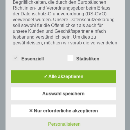
Begrifflichkeiten, die durch den Europäischen
Tweet auf Twitter
Richtlinien- und Verordnungsgeber beim Erlass
der Datenschutz-Grundverordnung (DS-GVO)
verwendet wurden. Unsere Datenschutzerklärung
soll sowohl für die Öffentlichkeit als auch für
unsere Kunden und Geschäftspartner einfach
Mehr Artikel hier auf Touchportal
lesbar und verständlich sein. Um dies zu
gewährleisten, möchten wir vorab die verwendeten
Begrifflichkeiten erläutern.
Essenziell
Statistiken
Wir verwenden in dieser Datenschutzerklärung
unter anderem die folgenden Begriffe:
✓ Alle akzeptieren
a) personenbezogene Daten
Auswahl speichern
Personenbezogene Daten sind alle
Informationen, die sich auf eine identifizierte
✕ Nur erforderliche akzeptieren
oder identifizierbare natürliche Person (im
0
KOMMENTARE
Folgenden „betroffene Person") beziehen.
Als identifizierbar wird eine natürliche
Personalisieren
Person angesehen, die direkt oder indirekt,