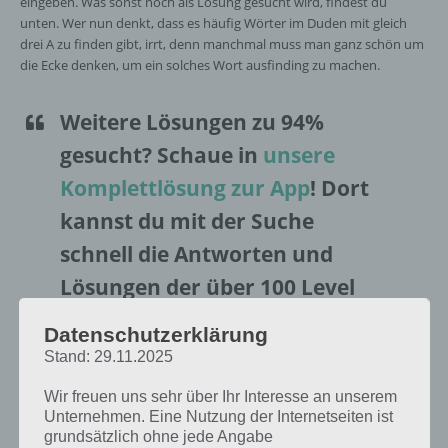
eingeben. Was sonst noch als Lösung gesucht wird, findest du
unten. Wer nun denkt, dass es häufig Wörter im Duden mit gleich
drei A zu finden gibt, irrt, denn manchmal muss man ganz schön um
die Ecke denken, um ein solches Wort ausfinding zu machen.
Weitere Lösungen zu 94%
gesucht
? Schaue in
unsere
Komplettlösung zur App
! Dort
kannst du mit der Suche
schnell die Antworten und
Lösungen der über 100 Level
finden!
Datenschutzerklärung
Stand: 29.11.2025
Da die Reihenfolge der Level in 94% bei jedem Spieler anders sind,
Wir freuen uns sehr über Ihr Interesse an unserem
findest du nachfolgend die 94% Lösung zum Sachverhalt “Deutsche
Unternehmen. Eine Nutzung der Internetseiten ist
Wörter mit drei A”.
grundsätzlich ohne jede Angabe