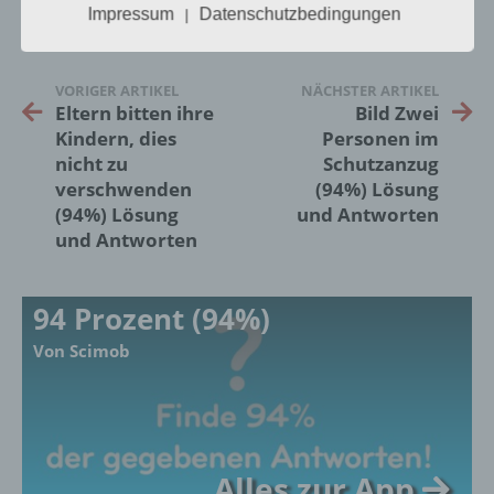
Impressum
Datenschutzbedingungen
|
insbesondere mittels Zuordnung zu einer
Kennung wie einem Namen, zu einer
Kennnummer, zu Standortdaten, zu einer
Online-Kennung oder zu einem oder
VORIGER ARTIKEL
NÄCHSTER ARTIKEL
mehreren besonderen Merkmalen, die
Eltern bitten ihre
Bild Zwei
Ausdruck der physischen, physiologischen,
Kindern, dies
Personen im
genetischen, psychischen, wirtschaftlichen,
nicht zu
Schutzanzug
kulturellen oder sozialen Identität dieser
verschwenden
(94%) Lösung
natürlichen Person sind, identifiziert werden
(94%) Lösung
und Antworten
kann.
und Antworten
b) betroffene Person
94 Prozent (94%)
Betroffene Person ist jede identifizierte oder
Von Scimob
identifizierbare natürliche Person, deren
personenbezogene Daten von dem für die
Verarbeitung Verantwortlichen verarbeitet
werden.
Alles zur App