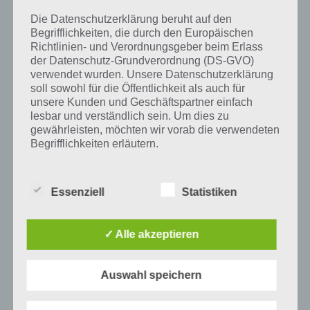
und iTunes App Store.
Die Datenschutzerklärung beruht auf den
Begrifflichkeiten, die durch den Europäischen
Richtlinien- und Verordnungsgeber beim Erlass
der Datenschutz-Grundverordnung (DS-GVO)
verwendet wurden. Unsere Datenschutzerklärung
Auf WhatsApp teilen
Teilen auf Facebook
soll sowohl für die Öffentlichkeit als auch für
unsere Kunden und Geschäftspartner einfach
Tweet auf Twitter
lesbar und verständlich sein. Um dies zu
gewährleisten, möchten wir vorab die verwendeten
Begrifflichkeiten erläutern.
Mehr Artikel hier auf Touchportal
Wir verwenden in dieser Datenschutzerklärung
unter anderem die folgenden Begriffe:
Essenziell
Statistiken
✓ Alle akzeptieren
a) personenbezogene Daten
Personenbezogene Daten sind alle
Auswahl speichern
Informationen, die sich auf eine identifizierte
oder identifizierbare natürliche Person (im
Folgenden „betroffene Person") beziehen.