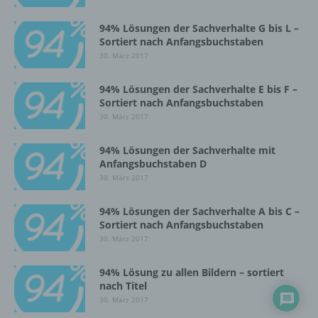
Einschränkung der Verarbeitung ist die
Markierung gespeicherter
94% Lösungen der Sachverhalte G bis L –
personenbezogener Daten mit dem Ziel, ihre
Sortiert nach Anfangsbuchstaben
künftige Verarbeitung einzuschränken.
30. März 2017
94% Lösungen der Sachverhalte E bis F –
e) Profiling
Sortiert nach Anfangsbuchstaben
30. März 2017
Profiling ist jede Art der automatisierten
Verarbeitung personenbezogener Daten, die
94% Lösungen der Sachverhalte mit
darin besteht, dass diese
Anfangsbuchstaben D
personenbezogenen Daten verwendet
30. März 2017
werden, um bestimmte persönliche Aspekte,
die sich auf eine natürliche Person beziehen,
94% Lösungen der Sachverhalte A bis C –
zu bewerten, insbesondere, um Aspekte
Sortiert nach Anfangsbuchstaben
bezüglich Arbeitsleistung, wirtschaftlicher
30. März 2017
Lage, Gesundheit, persönlicher Vorlieben,
Interessen, Zuverlässigkeit, Verhalten,
Aufenthaltsort oder Ortswechsel dieser
94% Lösung zu allen Bildern – sortiert
natürlichen Person zu analysieren oder
nach Titel
vorherzusagen.
30. März 2017