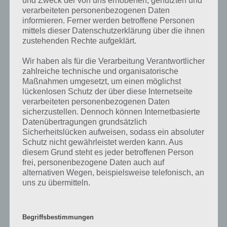
und Zweck der von uns erhobenen, genutzten und
verarbeiteten personenbezogenen Daten
Die obige Lösung stimmt leider nicht mehr?
informieren. Ferner werden betroffene Personen
mittels dieser Datenschutzerklärung über die ihnen
Wenn die Lösung, die wir dir oben Davon macht man gerne Fotos
zustehenden Rechte aufgeklärt.
vorgestellt haben, nicht mehr aktuell sein sollte oder ein Wort in der
Lösung von 94 Prozent fehlt, so teile uns die korrekten Lösungen
Wir haben als für die Verarbeitung Verantwortlicher
einfach in den Kommentaren mit. Nur so können wir stets die
zahlreiche technische und organisatorische
aktuellen Antworten auf die zahlreichen Fragen und Sachverhalte in
Maßnahmen umgesetzt, um einen möglichst
der App geben. Da die Entwickler die Lösungen immer mal wieder
lückenlosen Schutz der über diese Internetseite
verändern.
verarbeiteten personenbezogenen Daten
sicherzustellen. Dennoch können Internetbasierte
Datenübertragungen grundsätzlich
Darum geht es bei 94%
Sicherheitslücken aufweisen, sodass ein absoluter
Schutz nicht gewährleistet werden kann. Aus
Was ist 94%? In der App 94% musst du auf Basis eines Bildes oder
diesem Grund steht es jeder betroffenen Person
einer Aussage die Antworten herausfinden, die von anderen Spielern
frei, personenbezogene Daten auch auf
alternativen Wegen, beispielsweise telefonisch, an
am häufigsten genannt worden sind. Nur so kannst du das nächste
uns zu übermitteln.
Level freischalten. Zusammenaddiert ergeben alle Antworten 94
Prozent, wovon die App ihren Namen hat. Entsprechend ist 94
Prozent ein Wort und Rätsel-Spiel. Bereits über 10 Millionen mal
wurde die App mittlerweile heruntergeladen und gehört mit zu den
Begriffsbestimmungen
erfolgreichsten Spiele Apps in diesem Genre im Google Play Store