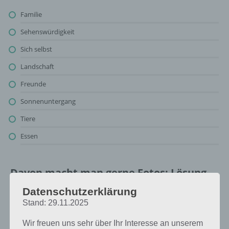
Familie
Sehenswürdigkeit
Sich selbst
Landschaft
Freunde
Sonnenuntergang
Tiere
Essen
Davon macht man gerne Fotos: Lösung
für 94%
Datenschutzerklärung
Stand: 29.11.2025
Oben findest du bereits die Lösung rund um Davon macht man
gerne Fotos. Da die Reihenfolge bei jedem Spieler anders ist, können
Wir freuen uns sehr über Ihr Interesse an unserem