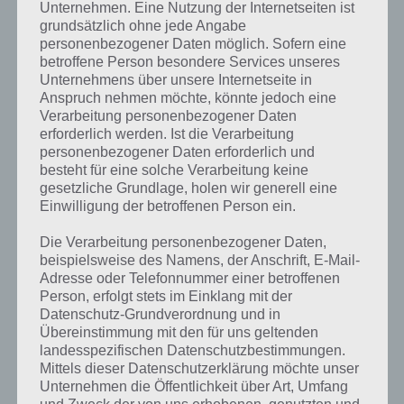
wir dir nicht das exakte Level anzeigen, weshalb du über unsere
Unternehmen. Eine Nutzung der Internetseiten ist
Komplettlösung jedoch trotzdem zu jedem Sachverhalt die
grundsätzlich ohne jede Angabe
entsprechenden Antworten findest!
personenbezogener Daten möglich. Sofern eine
betroffene Person besondere Services unseres
Unternehmens über unsere Internetseite in
Weitere Lösungen zu 94%
Anspruch nehmen möchte, könnte jedoch eine
Verarbeitung personenbezogener Daten
gesucht
? Schaue in
unsere
erforderlich werden. Ist die Verarbeitung
Komplettlösung zur App
! Dort
personenbezogener Daten erforderlich und
besteht für eine solche Verarbeitung keine
kannst du mit der Suche
gesetzliche Grundlage, holen wir generell eine
schnell die Antworten und
Einwilligung der betroffenen Person ein.
Lösungen der über 300 Level
Die Verarbeitung personenbezogener Daten,
beispielsweise des Namens, der Anschrift, E-Mail-
finden!
Adresse oder Telefonnummer einer betroffenen
Person, erfolgt stets im Einklang mit der
Datenschutz-Grundverordnung und in
Du findest Lösungen auch ohne unsere Hilfe, indem du in der App
Übereinstimmung mit den für uns geltenden
Münzen einsetzt. Da diese jedoch begrenzt sind, hast du hier stets
landesspezifischen Datenschutzbestimmungen.
die Möglichkeit alle Antworten zu finden!
Mittels dieser Datenschutzerklärung möchte unser
Unternehmen die Öffentlichkeit über Art, Umfang