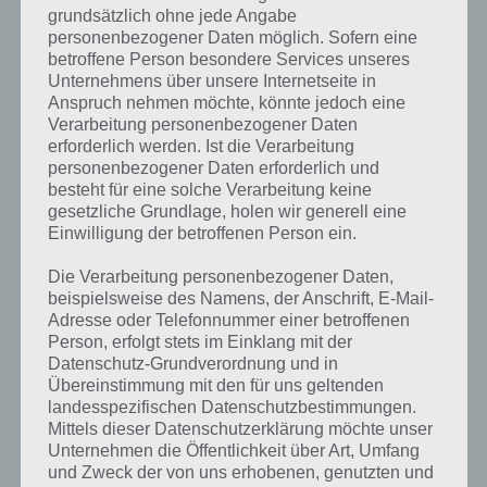
entsprechenden Antworten findest!
grundsätzlich ohne jede Angabe
personenbezogener Daten möglich. Sofern eine
betroffene Person besondere Services unseres
Weitere Lösungen zu 94%
Unternehmens über unsere Internetseite in
gesucht
? Schaue in
unsere
Anspruch nehmen möchte, könnte jedoch eine
Verarbeitung personenbezogener Daten
Komplettlösung zur App
! Dort
erforderlich werden. Ist die Verarbeitung
personenbezogener Daten erforderlich und
kannst du mit der Suche
besteht für eine solche Verarbeitung keine
schnell die Antworten und
gesetzliche Grundlage, holen wir generell eine
Einwilligung der betroffenen Person ein.
Lösungen der über 300 Level
finden!
Die Verarbeitung personenbezogener Daten,
beispielsweise des Namens, der Anschrift, E-Mail-
Adresse oder Telefonnummer einer betroffenen
Person, erfolgt stets im Einklang mit der
Du findest Lösungen auch ohne unsere Hilfe, indem du in der App
Datenschutz-Grundverordnung und in
Münzen einsetzt. Da diese jedoch begrenzt sind, hast du hier stets
Übereinstimmung mit den für uns geltenden
die Möglichkeit alle Antworten zu finden!
landesspezifischen Datenschutzbestimmungen.
Mittels dieser Datenschutzerklärung möchte unser
Unternehmen die Öffentlichkeit über Art, Umfang
Die obige Lösung stimmt leider nicht mehr?
und Zweck der von uns erhobenen, genutzten und