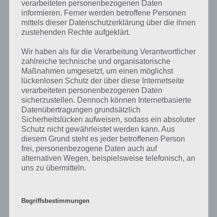
verarbeiteten personenbezogenen Daten
informieren. Ferner werden betroffene Personen
Wenn die Lösung, die wir dir oben Davon hast du mehr als 2 am
mittels dieser Datenschutzerklärung über die ihnen
Körper vorgestellt haben, nicht mehr aktuell sein sollte oder ein
zustehenden Rechte aufgeklärt.
Wort in der Lösung von 94 Prozent fehlt, so teile uns die korrekten
Lösungen einfach in den Kommentaren mit. Nur so können wir stets
Wir haben als für die Verarbeitung Verantwortlicher
die aktuellen Antworten auf die zahlreichen Fragen und Sachverhalte
zahlreiche technische und organisatorische
in der App geben. Da die Entwickler die Lösungen immer mal wieder
Maßnahmen umgesetzt, um einen möglichst
verändern.
lückenlosen Schutz der über diese Internetseite
verarbeiteten personenbezogenen Daten
sicherzustellen. Dennoch können Internetbasierte
Darum geht es bei 94%
Datenübertragungen grundsätzlich
Sicherheitslücken aufweisen, sodass ein absoluter
Was ist 94%? In der App 94% musst du auf Basis eines Bildes oder
Schutz nicht gewährleistet werden kann. Aus
einer Aussage die Antworten herausfinden, die von anderen Spielern
diesem Grund steht es jeder betroffenen Person
am häufigsten genannt worden sind. Nur so kannst du das nächste
frei, personenbezogene Daten auch auf
Level freischalten. Zusammenaddiert ergeben alle Antworten 94
alternativen Wegen, beispielsweise telefonisch, an
Prozent, wovon die App ihren Namen hat. Entsprechend ist 94
uns zu übermitteln.
Prozent ein Wort und Rätsel-Spiel. Bereits über 10 Millionen mal
wurde die App mittlerweile heruntergeladen und gehört mit zu den
erfolgreichsten Spiele Apps in diesem Genre im Google Play Store
Begriffsbestimmungen
und iTunes App Store.