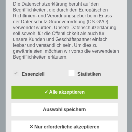
Die Datenschutzerklärung beruht auf den
Begrifflichkeiten, die durch den Europäischen
Richtlinien- und Verordnungsgeber beim Erlass
Auf WhatsApp teilen
Teilen auf Facebook
der Datenschutz-Grundverordnung (DS-GVO)
verwendet wurden. Unsere Datenschutzerklärung
soll sowohl für die Öffentlichkeit als auch für
Tweet auf Twitter
unsere Kunden und Geschäftspartner einfach
lesbar und verständlich sein. Um dies zu
gewährleisten, möchten wir vorab die verwendeten
Begrifflichkeiten erläutern.
Mehr Artikel hier auf Touchportal
Wir verwenden in dieser Datenschutzerklärung
Essenziell
Statistiken
unter anderem die folgenden Begriffe:
✓ Alle akzeptieren
a) personenbezogene Daten
Personenbezogene Daten sind alle
Auswahl speichern
Informationen, die sich auf eine identifizierte
oder identifizierbare natürliche Person (im
✕ Nur erforderliche akzeptieren
Folgenden „betroffene Person") beziehen.