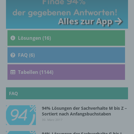
c) Verarbeitung
Alles zur App
Verarbeitung ist jeder mit oder ohne Hilfe
automatisierter Verfahren ausgeführte
Lösungen (16)
Vorgang oder jede solche Vorgangsreihe im
Zusammenhang mit personenbezogenen
Daten wie das Erheben, das Erfassen, die
FAQ (6)
Organisation, das Ordnen, die Speicherung,
die Anpassung oder Veränderung, das
Auslesen, das Abfragen, die Verwendung,
Tabellen (1144)
die Offenlegung durch Übermittlung,
Verbreitung oder eine andere Form der
Bereitstellung, den Abgleich oder die
Verknüpfung, die Einschränkung, das
FAQ
Löschen oder die Vernichtung.
94% Lösungen der Sachverhalte M bis Z –
Sortiert nach Anfangsbuchstaben
d) Einschränkung der Verarbeitung
30. März 2017
Einschränkung der Verarbeitung ist die
94% Lösungen der Sachverhalte G bis L –