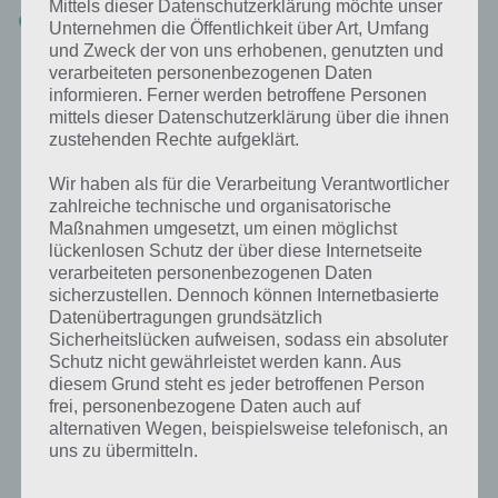
Mittels dieser Datenschutzerklärung möchte unser
Wale
Unternehmen die Öffentlichkeit über Art, Umfang
und Zweck der von uns erhobenen, genutzten und
verarbeiteten personenbezogenen Daten
Weitere Aufgaben und Rätsel im gleichen
informieren. Ferner werden betroffene Personen
mittels dieser Datenschutzerklärung über die ihnen
Level
zustehenden Rechte aufgeklärt.
Ebenfalls im gleichen Level wie “Das wird oft an den Strand gespült”
Wir haben als für die Verarbeitung Verantwortlicher
befinden sich “
Das assoziiert man mit Märchen
” und “
Bild: Mädchen
zahlreiche technische und organisatorische
neben Mikroskop
“. Klicke einfach auf den Sachverhalt, um zur 94%
Maßnahmen umgesetzt, um einen möglichst
Lösung zu gelangen.
lückenlosen Schutz der über diese Internetseite
verarbeiteten personenbezogenen Daten
Wenn die Lösung nicht mehr aktuell sein sollte oder ein Wort in der
sicherzustellen. Dennoch können Internetbasierte
Lösung von 94 Prozent fehlt, so teile uns die korrekten Lösungen
Datenübertragungen grundsätzlich
einfach in den Kommentaren mit. Nur so können wir stets die
Sicherheitslücken aufweisen, sodass ein absoluter
aktuellen Antworten auf die zahlreichen Fragen in der App geben.
Schutz nicht gewährleistet werden kann. Aus
diesem Grund steht es jeder betroffenen Person
frei, personenbezogene Daten auch auf
Darum geht es bei 94%
alternativen Wegen, beispielsweise telefonisch, an
uns zu übermitteln.
Was ist 94%? In der App 94% musst du auf Basis eines Bildes oder
einer Aussage die Antworten herausfinden, die von anderen Spielern