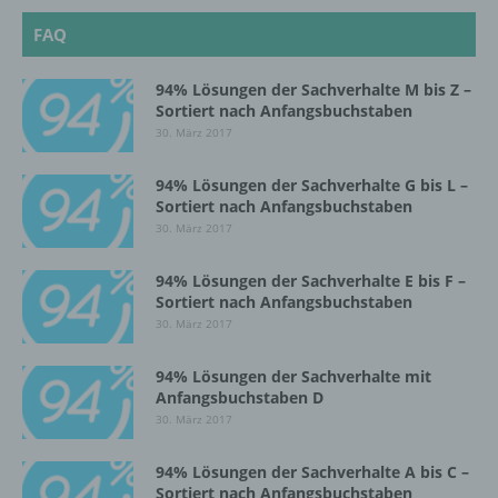
d) Einschränkung der Verarbeitung
FAQ
Einschränkung der Verarbeitung ist die
Markierung gespeicherter
94% Lösungen der Sachverhalte M bis Z –
personenbezogener Daten mit dem Ziel, ihre
Sortiert nach Anfangsbuchstaben
künftige Verarbeitung einzuschränken.
30. März 2017
94% Lösungen der Sachverhalte G bis L –
e) Profiling
Sortiert nach Anfangsbuchstaben
30. März 2017
Profiling ist jede Art der automatisierten
Verarbeitung personenbezogener Daten, die
94% Lösungen der Sachverhalte E bis F –
darin besteht, dass diese
Sortiert nach Anfangsbuchstaben
personenbezogenen Daten verwendet
30. März 2017
werden, um bestimmte persönliche Aspekte,
die sich auf eine natürliche Person beziehen,
94% Lösungen der Sachverhalte mit
zu bewerten, insbesondere, um Aspekte
Anfangsbuchstaben D
bezüglich Arbeitsleistung, wirtschaftlicher
30. März 2017
Lage, Gesundheit, persönlicher Vorlieben,
Interessen, Zuverlässigkeit, Verhalten,
94% Lösungen der Sachverhalte A bis C –
Aufenthaltsort oder Ortswechsel dieser
Sortiert nach Anfangsbuchstaben
natürlichen Person zu analysieren oder