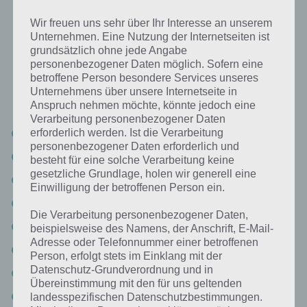
Das wird oft an den Strand gespült:
Wir freuen uns sehr über Ihr Interesse an unserem
Lösung für 94%
Unternehmen. Eine Nutzung der Internetseiten ist
grundsätzlich ohne jede Angabe
Nachfolgend findest du alle richtigen Antworten zum Sachverhalt
personenbezogener Daten möglich. Sofern eine
Das wird oft an den Strand gespült in der App 94%. Die Lösung ist
betroffene Person besondere Services unseres
Unternehmens über unsere Internetseite in
dabei nach den Prozent-Werten sortiert. Hier die Antworten:
Anspruch nehmen möchte, könnte jedoch eine
Verarbeitung personenbezogener Daten
erforderlich werden. Ist die Verarbeitung
Muscheln
personenbezogener Daten erforderlich und
Müll
besteht für eine solche Verarbeitung keine
gesetzliche Grundlage, holen wir generell eine
Algen
Einwilligung der betroffenen Person ein.
Quallen
Die Verarbeitung personenbezogener Daten,
Holz
beispielsweise des Namens, der Anschrift, E-Mail-
Adresse oder Telefonnummer einer betroffenen
Steine
Person, erfolgt stets im Einklang mit der
Datenschutz-Grundverordnung und in
Flaschenpost
Übereinstimmung mit den für uns geltenden
Fische
landesspezifischen Datenschutzbestimmungen.