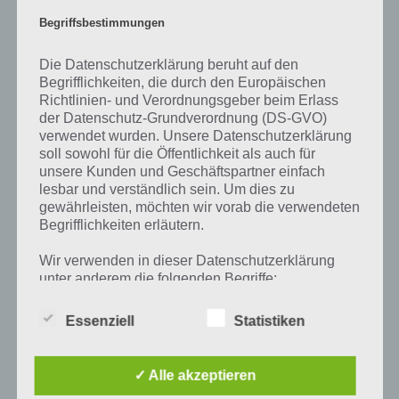
am häufigsten genannt worden sind. Nur so kannst du das nächste
Begriffsbestimmungen
Level freischalten. Zusammenaddiert ergeben alle Antworten 94
Prozent, wovon die App ihren Namen hat. Entsprechend ist 94
Die Datenschutzerklärung beruht auf den
Prozent ein Wort und Rätsel-Spiel. Bereits über 10 Millionen mal
Begrifflichkeiten, die durch den Europäischen
wurde die App mittlerweile heruntergeladen und gehört mit zu den
Richtlinien- und Verordnungsgeber beim Erlass
erfolgreichsten Spiele Apps in diesem Genre im Google Play Store
der Datenschutz-Grundverordnung (DS-GVO)
und iTunes App Store.
verwendet wurden. Unsere Datenschutzerklärung
soll sowohl für die Öffentlichkeit als auch für
unsere Kunden und Geschäftspartner einfach
lesbar und verständlich sein. Um dies zu
gewährleisten, möchten wir vorab die verwendeten
Auf WhatsApp teilen
Teilen auf Facebook
Begrifflichkeiten erläutern.
Tweet auf Twitter
Wir verwenden in dieser Datenschutzerklärung
unter anderem die folgenden Begriffe:
Essenziell
Statistiken
Mehr Artikel hier auf Touchportal
a) personenbezogene Daten
✓ Alle akzeptieren
Personenbezogene Daten sind alle