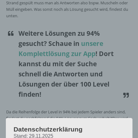
Strand gespült muss man als Antworten also bspw. Muscheln oder
Müll eingeben. Was sonst noch als Lösung gesucht wird, findest du
unten.
Weitere Lösungen zu 94%
gesucht
? Schaue in
unsere
Komplettlösung zur App
! Dort
kannst du mit der Suche
schnell die Antworten und
Lösungen der über 100 Level
finden!
Da die Reihenfolge der Level in 94% bei jedem Spieler anders sind,
findest du nachfolgend die 94% Lösung zum Sachverhalt “Das wird
oft an den Strand gespült”.
Datenschutzerklärung
Stand: 29.11.2025