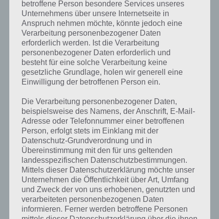
gesucht
? Schaue in
unsere
betroffene Person besondere Services unseres
Unternehmens über unsere Internetseite in
Komplettlösung zur App
! Dort
Anspruch nehmen möchte, könnte jedoch eine
kannst du mit der Suche
Verarbeitung personenbezogener Daten
erforderlich werden. Ist die Verarbeitung
schnell die Antworten und
personenbezogener Daten erforderlich und
besteht für eine solche Verarbeitung keine
Lösungen der über 300 Level
gesetzliche Grundlage, holen wir generell eine
finden!
Einwilligung der betroffenen Person ein.
Die Verarbeitung personenbezogener Daten,
Du findest Lösungen auch ohne unsere Hilfe, indem du in der App
beispielsweise des Namens, der Anschrift, E-Mail-
Adresse oder Telefonnummer einer betroffenen
Münzen einsetzt. Da diese jedoch begrenzt sind, hast du hier stets
Person, erfolgt stets im Einklang mit der
die Möglichkeit alle Antworten zu finden!
Datenschutz-Grundverordnung und in
Übereinstimmung mit den für uns geltenden
landesspezifischen Datenschutzbestimmungen.
Die obige Lösung stimmt leider nicht mehr?
Mittels dieser Datenschutzerklärung möchte unser
Unternehmen die Öffentlichkeit über Art, Umfang
Wenn die Lösung, die wir dir oben Das war einmal modern
und Zweck der von uns erhobenen, genutzten und
verarbeiteten personenbezogenen Daten
vorgestellt haben, nicht mehr aktuell sein sollte oder ein Wort in der
informieren. Ferner werden betroffene Personen
Lösung von 94 Prozent fehlt, so teile uns die korrekten Lösungen
mittels dieser Datenschutzerklärung über die ihnen