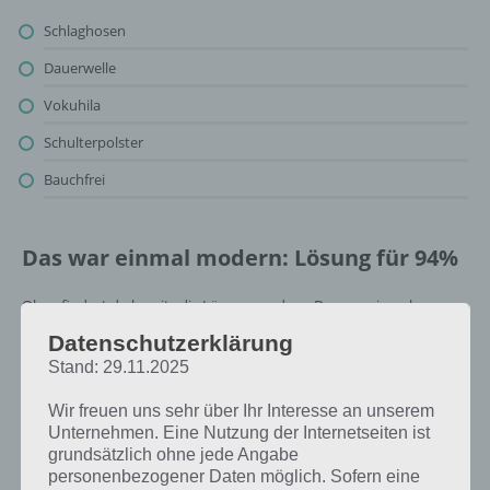
Schlaghosen
Dauerwelle
Vokuhila
Schulterpolster
Bauchfrei
Das war einmal modern: Lösung für 94%
Oben findest du bereits die Lösung rund um Das war einmal
modern. Da die Reihenfolge bei jedem Spieler anders ist, können wir
Datenschutzerklärung
dir nicht das exakte Level anzeigen, weshalb du über unsere
Stand: 29.11.2025
Komplettlösung jedoch trotzdem zu jedem Sachverhalt die
entsprechenden Antworten findest!
Wir freuen uns sehr über Ihr Interesse an unserem
Unternehmen. Eine Nutzung der Internetseiten ist
Weitere Lösungen zu 94%
grundsätzlich ohne jede Angabe
personenbezogener Daten möglich. Sofern eine