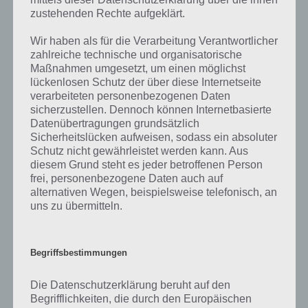
einfach in den Kommentaren mit. Nur so können wir stets die
zustehenden Rechte aufgeklärt.
aktuellen Antworten auf die zahlreichen Fragen und Sachverhalte in
der App geben. Da die Entwickler die Lösungen immer mal wieder
Wir haben als für die Verarbeitung Verantwortlicher
verändern.
zahlreiche technische und organisatorische
Maßnahmen umgesetzt, um einen möglichst
lückenlosen Schutz der über diese Internetseite
Darum geht es bei 94%
verarbeiteten personenbezogenen Daten
sicherzustellen. Dennoch können Internetbasierte
Was ist 94%? In der App 94% musst du auf Basis eines Bildes oder
Datenübertragungen grundsätzlich
einer Aussage die Antworten herausfinden, die von anderen Spielern
Sicherheitslücken aufweisen, sodass ein absoluter
am häufigsten genannt worden sind. Nur so kannst du das nächste
Schutz nicht gewährleistet werden kann. Aus
Level freischalten. Zusammenaddiert ergeben alle Antworten 94
diesem Grund steht es jeder betroffenen Person
Prozent, wovon die App ihren Namen hat. Entsprechend ist 94
frei, personenbezogene Daten auch auf
Prozent ein Wort und Rätsel-Spiel. Bereits über 10 Millionen mal
alternativen Wegen, beispielsweise telefonisch, an
wurde die App mittlerweile heruntergeladen und gehört mit zu den
uns zu übermitteln.
erfolgreichsten Spiele Apps in diesem Genre im Google Play Store
und iTunes App Store.
Begriffsbestimmungen
Die Datenschutzerklärung beruht auf den
Auf WhatsApp teilen
Teilen auf Facebook
Begrifflichkeiten, die durch den Europäischen