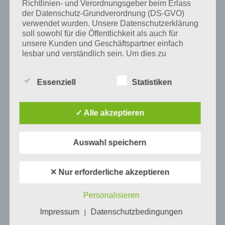
Richtlinien- und Verordnungsgeber beim Erlass
der Datenschutz-Grundverordnung (DS-GVO)
Tweet auf Twitter
verwendet wurden. Unsere Datenschutzerklärung
soll sowohl für die Öffentlichkeit als auch für
unsere Kunden und Geschäftspartner einfach
lesbar und verständlich sein. Um dies zu
Mehr Artikel hier auf Touchportal
gewährleisten, möchten wir vorab die verwendeten
Begrifflichkeiten erläutern.
Essenziell
Statistiken
Wir verwenden in dieser Datenschutzerklärung
unter anderem die folgenden Begriffe:
✓ Alle akzeptieren
a) personenbezogene Daten
Auswahl speichern
Personenbezogene Daten sind alle
✕ Nur erforderliche akzeptieren
Informationen, die sich auf eine identifizierte
oder identifizierbare natürliche Person (im
Folgenden „betroffene Person") beziehen.
Personalisieren
0
KOMMENTARE
Als identifizierbar wird eine natürliche
Impressum
Datenschutzbedingungen
|
Person angesehen, die direkt oder indirekt,
insbesondere mittels Zuordnung zu einer