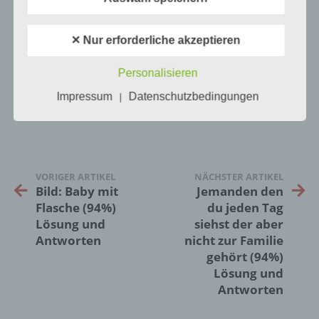
oder identifizierbare natürliche Person (im
Folgenden „betroffene Person") beziehen.
Als identifizierbar wird eine natürliche
✕ Nur erforderliche akzeptieren
Person angesehen, die direkt oder indirekt,
insbesondere mittels Zuordnung zu einer
Personalisieren
Kennung wie einem Namen, zu einer
0
KOMMENTARE
Kennnummer, zu Standortdaten, zu einer
Impressum
Datenschutzbedingungen
|
Online-Kennung oder zu einem oder
mehreren besonderen Merkmalen, die
Ausdruck der physischen, physiologischen,
genetischen, psychischen, wirtschaftlichen,
kulturellen oder sozialen Identität dieser
natürlichen Person sind, identifiziert werden
VORIGER ARTIKEL
NÄCHSTER ARTIKEL
kann.
Bild: Baby mit
Jemanden den
Flasche (94%)
du jeden Tag
Lösung und
siehst der aber
b) betroffene Person
Antworten
nicht zur Familie
gehört (94%)
Betroffene Person ist jede identifizierte oder
Lösung und
identifizierbare natürliche Person, deren
Antworten
personenbezogene Daten von dem für die
Verarbeitung Verantwortlichen verarbeitet