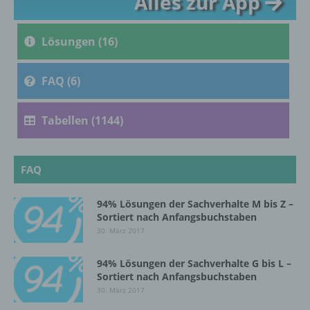
Alles zur App
c) Verarbeitung
Lösungen (16)
Verarbeitung ist jeder mit oder ohne Hilfe
automatisierter Verfahren ausgeführte
Vorgang oder jede solche Vorgangsreihe im
FAQ (6)
Zusammenhang mit personenbezogenen
Daten wie das Erheben, das Erfassen, die
Organisation, das Ordnen, die Speicherung,
Tabellen (1144)
die Anpassung oder Veränderung, das
Auslesen, das Abfragen, die Verwendung,
die Offenlegung durch Übermittlung,
Verbreitung oder eine andere Form der
FAQ
Bereitstellung, den Abgleich oder die
Verknüpfung, die Einschränkung, das
94% Lösungen der Sachverhalte M bis Z –
Löschen oder die Vernichtung.
Sortiert nach Anfangsbuchstaben
30. März 2017
d) Einschränkung der Verarbeitung
94% Lösungen der Sachverhalte G bis L –
Sortiert nach Anfangsbuchstaben
Einschränkung der Verarbeitung ist die
30. März 2017
Markierung gespeicherter