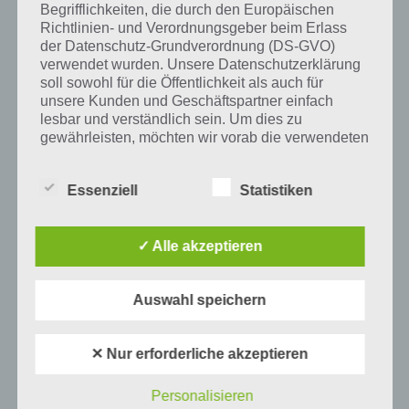
Begrifflichkeiten, die durch den Europäischen
Richtlinien- und Verordnungsgeber beim Erlass
Auf WhatsApp teilen
Teilen auf Facebook
der Datenschutz-Grundverordnung (DS-GVO)
verwendet wurden. Unsere Datenschutzerklärung
soll sowohl für die Öffentlichkeit als auch für
Tweet auf Twitter
unsere Kunden und Geschäftspartner einfach
lesbar und verständlich sein. Um dies zu
gewährleisten, möchten wir vorab die verwendeten
Begrifflichkeiten erläutern.
Mehr Artikel hier auf Touchportal
Essenziell
Statistiken
Wir verwenden in dieser Datenschutzerklärung
unter anderem die folgenden Begriffe:
✓ Alle akzeptieren
a) personenbezogene Daten
Auswahl speichern
Personenbezogene Daten sind alle
Informationen, die sich auf eine identifizierte
✕ Nur erforderliche akzeptieren
oder identifizierbare natürliche Person (im
Folgenden „betroffene Person") beziehen.
Als identifizierbar wird eine natürliche
Personalisieren
Person angesehen, die direkt oder indirekt,