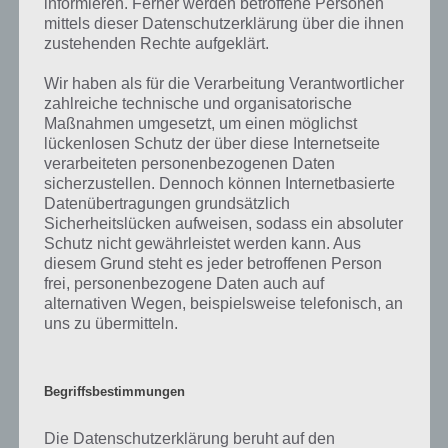
informieren. Ferner werden betroffene Personen
Wenn die Lösung, die wir dir oben Das kann man sammeln
mittels dieser Datenschutzerklärung über die ihnen
vorgestellt haben, nicht mehr aktuell sein sollte oder ein Wort in der
zustehenden Rechte aufgeklärt.
Lösung von 94 Prozent fehlt, so teile uns die korrekten Lösungen
einfach in den Kommentaren mit. Nur so können wir stets die
Wir haben als für die Verarbeitung Verantwortlicher
aktuellen Antworten auf die zahlreichen Fragen und Sachverhalte in
zahlreiche technische und organisatorische
der App geben. Da die Entwickler die Lösungen immer mal wieder
Maßnahmen umgesetzt, um einen möglichst
verändern.
lückenlosen Schutz der über diese Internetseite
verarbeiteten personenbezogenen Daten
sicherzustellen. Dennoch können Internetbasierte
Darum geht es bei 94%
Datenübertragungen grundsätzlich
Sicherheitslücken aufweisen, sodass ein absoluter
Was ist 94%? In der App 94% musst du auf Basis eines Bildes oder
Schutz nicht gewährleistet werden kann. Aus
einer Aussage die Antworten herausfinden, die von anderen Spielern
diesem Grund steht es jeder betroffenen Person
am häufigsten genannt worden sind. Nur so kannst du das nächste
frei, personenbezogene Daten auch auf
Level freischalten. Zusammenaddiert ergeben alle Antworten 94
alternativen Wegen, beispielsweise telefonisch, an
Prozent, wovon die App ihren Namen hat. Entsprechend ist 94
uns zu übermitteln.
Prozent ein Wort und Rätsel-Spiel. Bereits über 10 Millionen mal
wurde die App mittlerweile heruntergeladen und gehört mit zu den
erfolgreichsten Spiele Apps in diesem Genre im Google Play Store
Begriffsbestimmungen
und iTunes App Store.
Die Datenschutzerklärung beruht auf den