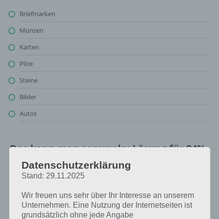
Briefmarken
Münzen
Karten
Pilze
Steine
Bilder
Autos
Das kann man sammeln: Lösung für 94%
Datenschutzerklärung
Oben findest du bereits die Lösung rund um Das kann man
Stand: 29.11.2025
sammeln. Da die Reihenfolge bei jedem Spieler anders ist, können
wir dir nicht das exakte Level anzeigen, weshalb du über unsere
Wir freuen uns sehr über Ihr Interesse an unserem
Komplettlösung jedoch trotzdem zu jedem Sachverhalt die
Unternehmen. Eine Nutzung der Internetseiten ist
entsprechenden Antworten findest!
grundsätzlich ohne jede Angabe