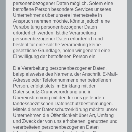
personenbezogener Daten möglich. Sofern eine
betroffene Person besondere Services unseres
Weitere Lösungen zu 94%
Unternehmens über unsere Internetseite in
gesucht
? Schaue in
unsere
Anspruch nehmen möchte, könnte jedoch eine
Verarbeitung personenbezogener Daten
Komplettlösung zur App
! Dort
erforderlich werden. Ist die Verarbeitung
personenbezogener Daten erforderlich und
kannst du mit der Suche
besteht für eine solche Verarbeitung keine
schnell die Antworten und
gesetzliche Grundlage, holen wir generell eine
Einwilligung der betroffenen Person ein.
Lösungen der über 300 Level
Die Verarbeitung personenbezogener Daten,
finden!
beispielsweise des Namens, der Anschrift, E-Mail-
Adresse oder Telefonnummer einer betroffenen
Person, erfolgt stets im Einklang mit der
Du findest Lösungen auch ohne unsere Hilfe, indem du in der App
Datenschutz-Grundverordnung und in
Münzen einsetzt. Da diese jedoch begrenzt sind, hast du hier stets
Übereinstimmung mit den für uns geltenden
die Möglichkeit alle Antworten zu finden!
landesspezifischen Datenschutzbestimmungen.
Mittels dieser Datenschutzerklärung möchte unser
Unternehmen die Öffentlichkeit über Art, Umfang
Die obige Lösung stimmt leider nicht mehr?
und Zweck der von uns erhobenen, genutzten und
verarbeiteten personenbezogenen Daten