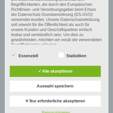
Begrifflichkeiten, die durch den Europäischen
Richtlinien- und Verordnungsgeber beim Erlass
der Datenschutz-Grundverordnung (DS-GVO)
Auf WhatsApp teilen
Teilen auf Facebook
verwendet wurden. Unsere Datenschutzerklärung
soll sowohl für die Öffentlichkeit als auch für
Tweet auf Twitter
unsere Kunden und Geschäftspartner einfach
lesbar und verständlich sein. Um dies zu
gewährleisten, möchten wir vorab die verwendeten
Begrifflichkeiten erläutern.
Mehr Artikel hier auf Touchportal
Wir verwenden in dieser Datenschutzerklärung
Essenziell
Statistiken
unter anderem die folgenden Begriffe:
✓ Alle akzeptieren
a) personenbezogene Daten
Auswahl speichern
Personenbezogene Daten sind alle
Informationen, die sich auf eine identifizierte
oder identifizierbare natürliche Person (im
✕ Nur erforderliche akzeptieren
Folgenden „betroffene Person") beziehen.
Als identifizierbar wird eine natürliche
Personalisieren