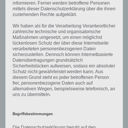
informieren. Ferner werden betroffene Personen
Wenn die Lösung, die wir dir oben Das ist nützlich für ältere
mittels dieser Datenschutzerklärung über die ihnen
Menschen vorgestellt haben, nicht mehr aktuell sein sollte oder ein
zustehenden Rechte aufgeklärt.
Wort in der Lösung von 94 Prozent fehlt, so teile uns die korrekten
Wir haben als für die Verarbeitung Verantwortlicher
Lösungen einfach in den Kommentaren mit. Nur so können wir stets
zahlreiche technische und organisatorische
die aktuellen Antworten auf die zahlreichen Fragen und Sachverhalte
Maßnahmen umgesetzt, um einen möglichst
in der App geben. Da die Entwickler die Lösungen immer mal wieder
lückenlosen Schutz der über diese Internetseite
verändern.
verarbeiteten personenbezogenen Daten
sicherzustellen. Dennoch können Internetbasierte
Datenübertragungen grundsätzlich
Darum geht es bei 94%
Sicherheitslücken aufweisen, sodass ein absoluter
Schutz nicht gewährleistet werden kann. Aus
Was ist 94%? In der App 94% musst du auf Basis eines Bildes oder
diesem Grund steht es jeder betroffenen Person
einer Aussage die Antworten herausfinden, die von anderen Spielern
frei, personenbezogene Daten auch auf
am häufigsten genannt worden sind. Nur so kannst du das nächste
alternativen Wegen, beispielsweise telefonisch, an
Level freischalten. Zusammenaddiert ergeben alle Antworten 94
uns zu übermitteln.
Prozent, wovon die App ihren Namen hat. Entsprechend ist 94
Prozent ein Wort und Rätsel-Spiel. Bereits über 10 Millionen mal
wurde die App mittlerweile heruntergeladen und gehört mit zu den
Begriffsbestimmungen
erfolgreichsten Spiele Apps in diesem Genre im Google Play Store
und iTunes App Store.
Die Datenschutzerklärung beruht auf den