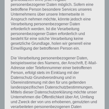
entsprechenden Antworten findest!
personenbezogener Daten möglich. Sofern eine
betroffene Person besondere Services unseres
Weitere Lösungen zu 94%
Unternehmens über unsere Internetseite in
Anspruch nehmen möchte, könnte jedoch eine
gesucht
? Schaue in
unsere
Verarbeitung personenbezogener Daten
erforderlich werden. Ist die Verarbeitung
Komplettlösung zur App
! Dort
personenbezogener Daten erforderlich und
kannst du mit der Suche
besteht für eine solche Verarbeitung keine
gesetzliche Grundlage, holen wir generell eine
schnell die Antworten und
Einwilligung der betroffenen Person ein.
Lösungen der über 300 Level
Die Verarbeitung personenbezogener Daten,
finden!
beispielsweise des Namens, der Anschrift, E-Mail-
Adresse oder Telefonnummer einer betroffenen
Person, erfolgt stets im Einklang mit der
Du findest Lösungen auch ohne unsere Hilfe, indem du in der App
Datenschutz-Grundverordnung und in
Münzen einsetzt. Da diese jedoch begrenzt sind, hast du hier stets
Übereinstimmung mit den für uns geltenden
die Möglichkeit alle Antworten zu finden!
landesspezifischen Datenschutzbestimmungen.
Mittels dieser Datenschutzerklärung möchte unser
Unternehmen die Öffentlichkeit über Art, Umfang
und Zweck der von uns erhobenen, genutzten und
Die obige Lösung stimmt leider nicht mehr?
verarbeiteten personenbezogenen Daten