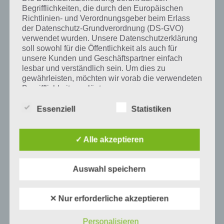
Begrifflichkeiten, die durch den Europäischen
Richtlinien- und Verordnungsgeber beim Erlass
Auf WhatsApp teilen
Teilen auf Facebook
der Datenschutz-Grundverordnung (DS-GVO)
verwendet wurden. Unsere Datenschutzerklärung
Tweet auf Twitter
soll sowohl für die Öffentlichkeit als auch für
unsere Kunden und Geschäftspartner einfach
lesbar und verständlich sein. Um dies zu
gewährleisten, möchten wir vorab die verwendeten
Begrifflichkeiten erläutern.
Mehr Artikel hier auf Touchportal
Wir verwenden in dieser Datenschutzerklärung
Essenziell
Statistiken
unter anderem die folgenden Begriffe:
✓ Alle akzeptieren
a) personenbezogene Daten
Auswahl speichern
Personenbezogene Daten sind alle
Informationen, die sich auf eine identifizierte
oder identifizierbare natürliche Person (im
✕ Nur erforderliche akzeptieren
Folgenden „betroffene Person") beziehen.
Als identifizierbar wird eine natürliche
Personalisieren