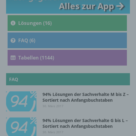
Alles zur App
c) Verarbeitung
Verarbeitung ist jeder mit oder ohne Hilfe
Lösungen (16)
automatisierter Verfahren ausgeführte
Vorgang oder jede solche Vorgangsreihe im
Zusammenhang mit personenbezogenen
FAQ (6)
Daten wie das Erheben, das Erfassen, die
Organisation, das Ordnen, die Speicherung,
Tabellen (1144)
die Anpassung oder Veränderung, das
Auslesen, das Abfragen, die Verwendung,
die Offenlegung durch Übermittlung,
Verbreitung oder eine andere Form der
FAQ
Bereitstellung, den Abgleich oder die
Verknüpfung, die Einschränkung, das
Löschen oder die Vernichtung.
94% Lösungen der Sachverhalte M bis Z –
Sortiert nach Anfangsbuchstaben
30. März 2017
d) Einschränkung der Verarbeitung
94% Lösungen der Sachverhalte G bis L –
Sortiert nach Anfangsbuchstaben
Einschränkung der Verarbeitung ist die
30. März 2017
Markierung gespeicherter