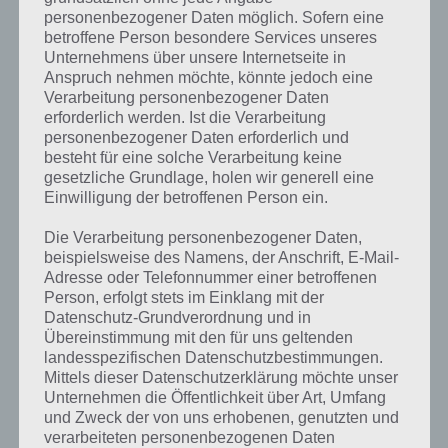
personenbezogener Daten möglich. Sofern eine
Weitere Lösungen zu 94%
betroffene Person besondere Services unseres
Unternehmens über unsere Internetseite in
gesucht
? Schaue in
unsere
Anspruch nehmen möchte, könnte jedoch eine
Komplettlösung zur App
! Dort
Verarbeitung personenbezogener Daten
erforderlich werden. Ist die Verarbeitung
kannst du mit der Suche
personenbezogener Daten erforderlich und
besteht für eine solche Verarbeitung keine
schnell die Antworten und
gesetzliche Grundlage, holen wir generell eine
Lösungen der über 300 Level
Einwilligung der betroffenen Person ein.
finden!
Die Verarbeitung personenbezogener Daten,
beispielsweise des Namens, der Anschrift, E-Mail-
Adresse oder Telefonnummer einer betroffenen
Du findest Lösungen auch ohne unsere Hilfe, indem du in der App
Person, erfolgt stets im Einklang mit der
Münzen einsetzt. Da diese jedoch begrenzt sind, hast du hier stets
Datenschutz-Grundverordnung und in
die Möglichkeit alle Antworten zu finden!
Übereinstimmung mit den für uns geltenden
landesspezifischen Datenschutzbestimmungen.
Mittels dieser Datenschutzerklärung möchte unser
Unternehmen die Öffentlichkeit über Art, Umfang
Die obige Lösung stimmt leider nicht mehr?
und Zweck der von uns erhobenen, genutzten und
verarbeiteten personenbezogenen Daten