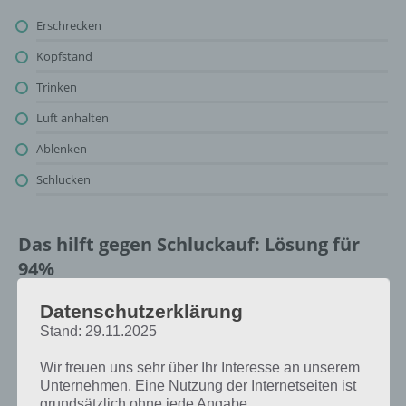
Erschrecken
Kopfstand
Trinken
Luft anhalten
Ablenken
Schlucken
Das hilft gegen Schluckauf: Lösung für
94%
Oben findest du bereits die Lösung rund um Das hilft gegen
Datenschutzerklärung
Schluckauf. Da die Reihenfolge bei jedem Spieler anders ist, können
Stand: 29.11.2025
wir dir nicht das exakte Level anzeigen, weshalb du über unsere
Komplettlösung jedoch trotzdem zu jedem Sachverhalt die
Wir freuen uns sehr über Ihr Interesse an unserem
entsprechenden Antworten findest!
Unternehmen. Eine Nutzung der Internetseiten ist
grundsätzlich ohne jede Angabe