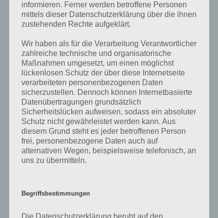
Wenn die Lösung, die wir dir oben Das hilft gegen Schluckauf
informieren. Ferner werden betroffene Personen
vorgestellt haben, nicht mehr aktuell sein sollte oder ein Wort in der
mittels dieser Datenschutzerklärung über die ihnen
Lösung von 94 Prozent fehlt, so teile uns die korrekten Lösungen
zustehenden Rechte aufgeklärt.
einfach in den Kommentaren mit. Nur so können wir stets die
aktuellen Antworten auf die zahlreichen Fragen und Sachverhalte in
Wir haben als für die Verarbeitung Verantwortlicher
der App geben. Da die Entwickler die Lösungen immer mal wieder
zahlreiche technische und organisatorische
verändern.
Maßnahmen umgesetzt, um einen möglichst
lückenlosen Schutz der über diese Internetseite
verarbeiteten personenbezogenen Daten
Darum geht es bei 94%
sicherzustellen. Dennoch können Internetbasierte
Datenübertragungen grundsätzlich
Sicherheitslücken aufweisen, sodass ein absoluter
Was ist 94%? In der App 94% musst du auf Basis eines Bildes oder
Schutz nicht gewährleistet werden kann. Aus
einer Aussage die Antworten herausfinden, die von anderen Spielern
diesem Grund steht es jeder betroffenen Person
am häufigsten genannt worden sind. Nur so kannst du das nächste
frei, personenbezogene Daten auch auf
Level freischalten. Zusammenaddiert ergeben alle Antworten 94
alternativen Wegen, beispielsweise telefonisch, an
Prozent, wovon die App ihren Namen hat. Entsprechend ist 94
uns zu übermitteln.
Prozent ein Wort und Rätsel-Spiel. Bereits über 10 Millionen mal
wurde die App mittlerweile heruntergeladen und gehört mit zu den
erfolgreichsten Spiele Apps in diesem Genre im Google Play Store
Begriffsbestimmungen
und iTunes App Store.
Die Datenschutzerklärung beruht auf den