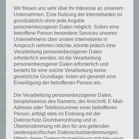
94%
Wir freuen uns sehr über Ihr Interesse an unserem
Unternehmen. Eine Nutzung der Internetseiten ist
Nachfolgend findest du alle richtigen Antworten zum Sachverhalt
grundsätzlich ohne jede Angabe
Das hält man ganz vorsichtig in der App 94%. Die Lösung ist dabei
personenbezogener Daten möglich. Sofern eine
nach den Prozent-Werten sortiert. Hier die 94% Lösung “Das hält
betroffene Person besondere Services unseres
man ganz vorsichtig”:
Unternehmens über unsere Internetseite in
Anspruch nehmen möchte, könnte jedoch eine
Verarbeitung personenbezogener Daten
Glas
erforderlich werden. Ist die Verarbeitung
personenbezogener Daten erforderlich und
Handy
besteht für eine solche Verarbeitung keine
gesetzliche Grundlage, holen wir generell eine
Tier
Einwilligung der betroffenen Person ein.
Ei
Die Verarbeitung personenbezogener Daten,
Porzellan
beispielsweise des Namens, der Anschrift, E-Mail-
Adresse oder Telefonnummer einer betroffenen
Messer
Person, erfolgt stets im Einklang mit der
Datenschutz-Grundverordnung und in
Baby
Übereinstimmung mit den für uns geltenden
landesspezifischen Datenschutzbestimmungen.
Mittels dieser Datenschutzerklärung möchte unser