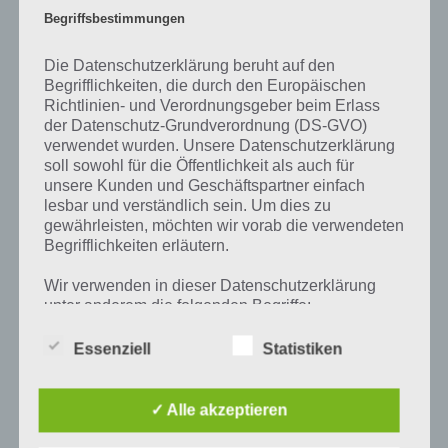
gefragt aus einer bekannten TV-Show wurden auch in 94% andere
Begriffsbestimmungen
Spieler gefragt und deren Antworten wurden als Basis genommen.
Du musst die häufigsten Antworten finden und kommst dann
Die Datenschutzerklärung beruht auf den
weiter. Da dies manchmal etwas schwierig ist, findest du auf
Begrifflichkeiten, die durch den Europäischen
touchportal.de die Antworten für alle Level für 94 Prozent!
Richtlinien- und Verordnungsgeber beim Erlass
der Datenschutz-Grundverordnung (DS-GVO)
verwendet wurden. Unsere Datenschutzerklärung
soll sowohl für die Öffentlichkeit als auch für
unsere Kunden und Geschäftspartner einfach
Auf WhatsApp teilen
Teilen auf Facebook
lesbar und verständlich sein. Um dies zu
gewährleisten, möchten wir vorab die verwendeten
Tweet auf Twitter
Begrifflichkeiten erläutern.
Wir verwenden in dieser Datenschutzerklärung
unter anderem die folgenden Begriffe:
Mehr Artikel hier auf Touchportal
Essenziell
Statistiken
a) personenbezogene Daten
✓ Alle akzeptieren
Personenbezogene Daten sind alle
Informationen, die sich auf eine identifizierte