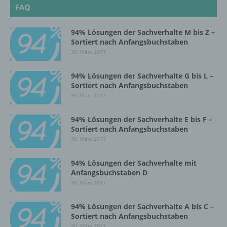
FAQ
Einschränkung der Verarbeitung ist die
94% Lösungen der Sachverhalte M bis Z –
Markierung gespeicherter
Sortiert nach Anfangsbuchstaben
personenbezogener Daten mit dem Ziel, ihre
30. März 2017
künftige Verarbeitung einzuschränken.
94% Lösungen der Sachverhalte G bis L –
Sortiert nach Anfangsbuchstaben
e) Profiling
30. März 2017
Profiling ist jede Art der automatisierten
94% Lösungen der Sachverhalte E bis F –
Verarbeitung personenbezogener Daten, die
Sortiert nach Anfangsbuchstaben
darin besteht, dass diese
30. März 2017
personenbezogenen Daten verwendet
werden, um bestimmte persönliche Aspekte,
die sich auf eine natürliche Person beziehen,
94% Lösungen der Sachverhalte mit
Anfangsbuchstaben D
zu bewerten, insbesondere, um Aspekte
bezüglich Arbeitsleistung, wirtschaftlicher
30. März 2017
Lage, Gesundheit, persönlicher Vorlieben,
Interessen, Zuverlässigkeit, Verhalten,
94% Lösungen der Sachverhalte A bis C –
Aufenthaltsort oder Ortswechsel dieser
Sortiert nach Anfangsbuchstaben
natürlichen Person zu analysieren oder
30. März 2017