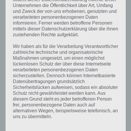
Weitere Aufgaben und Rätsel im gleichen
Unternehmen die Öffentlichkeit über Art, Umfang
Level
und Zweck der von uns erhobenen, genutzten und
verarbeiteten personenbezogenen Daten
Ebenfalls im gleichen Level wie “Das hält man ganz vorsichtig”
informieren. Ferner werden betroffene Personen
mittels dieser Datenschutzerklärung über die ihnen
befinden sich “
Das kommt im Fernsehen einmal pro Jahr
” und “
Bild:
zustehenden Rechte aufgeklärt.
Hammer auf Hand
“. Klicke einfach auf den Sachverhalt, um zur 94%
Lösung zu gelangen.
Wir haben als für die Verarbeitung Verantwortlicher
zahlreiche technische und organisatorische
Maßnahmen umgesetzt, um einen möglichst
Lösung nicht mehr korrekt?
lückenlosen Schutz der über diese Internetseite
verarbeiteten personenbezogenen Daten
Sollten die oben genannten Lösungen nicht mehr korrekt sein, so
sicherzustellen. Dennoch können Internetbasierte
melde dich einfach in den Kommentaren. Wir werden den Artikel
Datenübertragungen grundsätzlich
dann entsprechend anpassen.
Sicherheitslücken aufweisen, sodass ein absoluter
Schutz nicht gewährleistet werden kann. Aus
diesem Grund steht es jeder betroffenen Person
Das ist 94%
frei, personenbezogene Daten auch auf
alternativen Wegen, beispielsweise telefonisch, an
In der App 94% musst du verschiedene Sachverhalte und Aufgaben
uns zu übermitteln.
lösen, indem du Antworten eingibst, welche andere Personen
geantwortet haben. Im Sinne des Satzes wir haben 100 Menschen