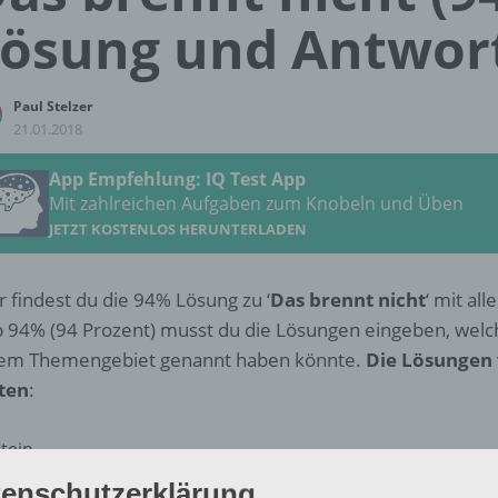
ösung und Antwor
Paul Stelzer
21.01.2018
App Empfehlung: IQ Test App
Mit zahlreichen Aufgaben zum Knobeln und Üben
JETZT KOSTENLOS HERUNTERLADEN
r findest du die 94% Lösung zu ‘
Das brennt nicht
‘ mit al
 94% (94 Prozent) musst du die Lösungen eingeben, wel
em Themengebiet genannt haben könnte.
Die Lösungen 
ten
:
tein
enschutzerklärung
Wasser