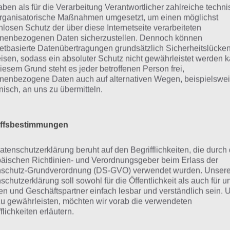
aben als für die Verarbeitung Verantwortlicher zahlreiche techn
rganisatorische Maßnahmen umgesetzt, um einen möglichst
Weitere Lösungen zu 94% gesucht
nlosen Schutz der über diese Internetseite verarbeiteten
nenbezogenen Daten sicherzustellen. Dennoch können
Schaue in
unsere Komplettlösung 
netbasierte Datenübertragungen grundsätzlich Sicherheitslücke
App
! Dort kannst du mit der Such
isen, sodass ein absoluter Schutz nicht gewährleistet werden k
iesem Grund steht es jeder betroffenen Person frei,
schnell die Antworten und Lösung
nenbezogene Daten auch auf alternativen Wegen, beispielswe
onisch, an uns zu übermitteln.
über 300 Level finden!
findest Lösungen auch ohne unsere Hilfe, indem du in de
iffsbestimmungen
diese jedoch begrenzt sind, hast du hier stets die Möglichk
atenschutzerklärung beruht auf den Begrifflichkeiten, die durch
den!
äischen Richtlinien- und Verordnungsgeber beim Erlass der
schutz-Grundverordnung (DS-GVO) verwendet wurden. Unser
schutzerklärung soll sowohl für die Öffentlichkeit als auch für u
n und Geschäftspartner einfach lesbar und verständlich sein.
ie obige Lösung stimmt leider n
zu gewährleisten, möchten wir vorab die verwendeten
flichkeiten erläutern.
n die Lösung, die wir dir oben Das brennt nicht vorgestel