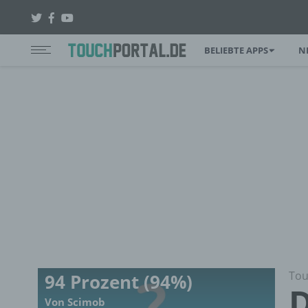
BELIEBTE APPS
N
Tou
94 Prozent (94%)
D
Von Scimob