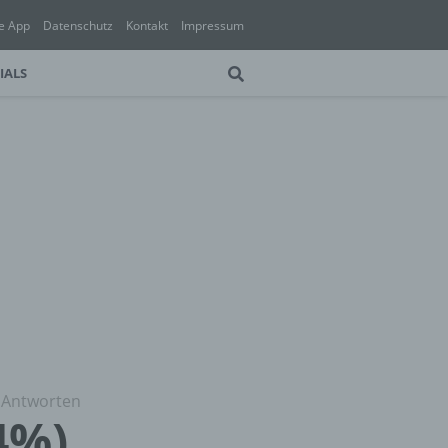
e App
Datenschutz
Kontakt
Impressum
IALS
 Antworten
4%)