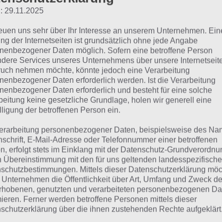
: 29.11.2025
etall
reuen uns sehr über Ihr Interesse an unserem Unternehmen. Ein
ng der Internetseiten ist grundsätzlich ohne jede Angabe
Glas
nenbezogener Daten möglich. Sofern eine betroffene Person
dere Services unseres Unternehmens über unsere Internetseite
lastik
uch nehmen möchte, könnte jedoch eine Verarbeitung
nenbezogener Daten erforderlich werden. Ist die Verarbeitung
Sand
nenbezogener Daten erforderlich und besteht für eine solche
beitung keine gesetzliche Grundlage, holen wir generell eine
Beton
lligung der betroffenen Person ein.
erarbeitung personenbezogener Daten, beispielsweise des Na
nschrift, E-Mail-Adresse oder Telefonnummer einer betroffenen
as brennt nicht: Lösung 
n, erfolgt stets im Einklang mit der Datenschutz-Grundverordnu
n Übereinstimmung mit den für uns geltenden landesspezifisch
schutzbestimmungen. Mittels dieser Datenschutzerklärung mö
n findest du bereits die Lösung rund um Das brennt nicht
 Unternehmen die Öffentlichkeit über Art, Umfang und Zweck de
rhobenen, genutzten und verarbeiteten personenbezogenen Da
em Spieler anders ist, können wir dir nicht das exakte Lev
mieren. Ferner werden betroffene Personen mittels dieser
r unsere Komplettlösung jedoch trotzdem zu jedem Sachv
schutzerklärung über die ihnen zustehenden Rechte aufgeklärt
sprechenden Antworten findest!