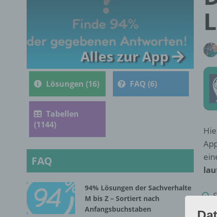
L
Alles zur App
Lösungen (16)
FAQ (6)
Tabellen
(1144)
Hie
App
ein
FAQ
lau
94% Lösungen der Sachverhalte
S
M bis Z – Sortiert nach
Anfangsbuchstaben
Dat