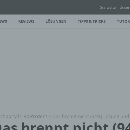
Startseite
Unser
EWS
REVIEWS
LÖSUNGEN
TIPPS & TRICKS
TUTOR
chportal
>
94 Prozent
>
Das brennt nicht (94%) Lösung und
as brennt nicht (9